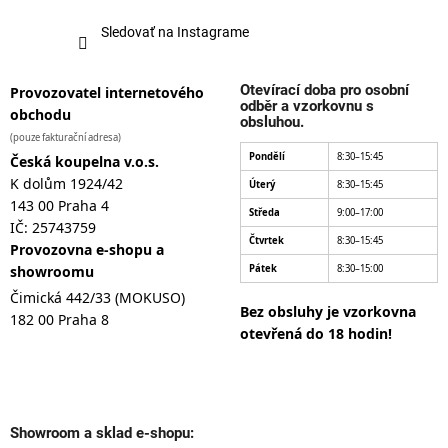
Sledovať na Instagrame
Otevírací doba pro osobní
Provozovatel internetového
odběr a vzorkovnu s
obchodu
obsluhou.
(pouze fakturační adresa)
Pondělí
8:30–15:45
Česká koupelna v.o.s.
K dolům 1924/42
Úterý
8:30–15:45
143 00 Praha 4
Středa
9:00–17:00
IČ: 25743759
Čtvrtek
8:30–15:45
Provozovna e-shopu a
showroomu
Pátek
8:30–15:00
Čimická 442/33 (MOKUSO)
Bez obsluhy je vzorkovna
182 00 Praha 8
otevřená do 18 hodin!
Showroom a sklad e-shopu: