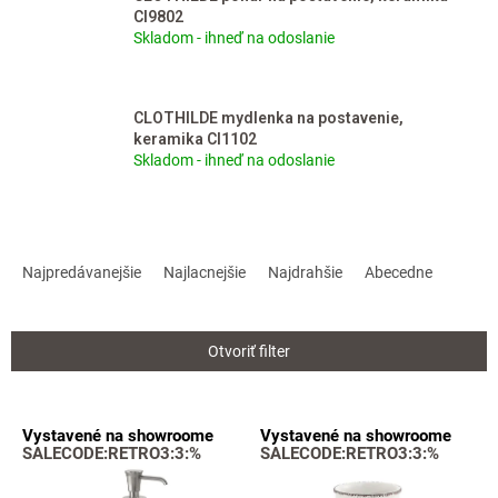
CI9802
Skladom - ihneď na odoslanie
CLOTHILDE mydlenka na postavenie,
keramika CI1102
Skladom - ihneď na odoslanie
R
a
Najpredávanejšie
Najlacnejšie
Najdrahšie
Abecedne
d
e
n
Otvoriť filter
i
e
p
V
Vystavené na showroome
Vystavené na showroome
r
ý
SALECODE:RETRO3:3:%
SALECODE:RETRO3:3:%
o
p
d