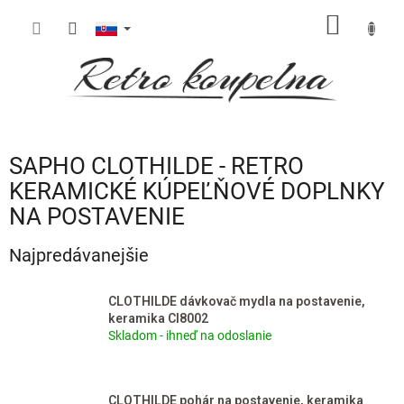
Prejsť
NÁKU
na
obsah
KOŠÍK
SAPHO CLOTHILDE - RETRO
KERAMICKÉ KÚPEĽŇOVÉ DOPLNKY
NA POSTAVENIE
Najpredávanejšie
CLOTHILDE dávkovač mydla na postavenie,
keramika CI8002
Skladom - ihneď na odoslanie
CLOTHILDE pohár na postavenie, keramika