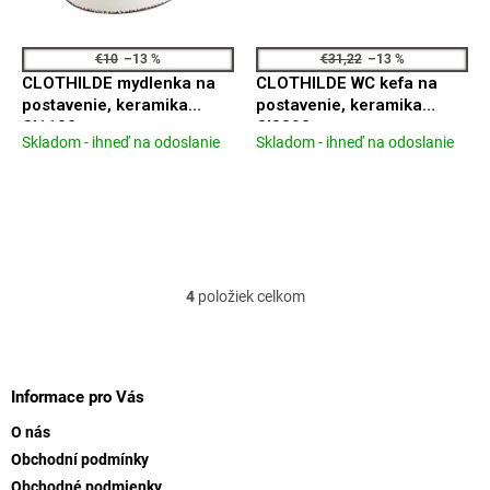
€10
–13 %
€31,22
–13 %
CLOTHILDE mydlenka na
CLOTHILDE WC kefa na
postavenie, keramika
postavenie, keramika
CI1102
CI3302
Skladom - ihneď na odoslanie
Skladom - ihneď na odoslanie
Priemerné
Priemerné
hodnotenie
hodnotenie
produktu
produktu
je
je
4,3
4,3
z
z
5
5
hviezdičiek.
hviezdičiek.
4
položiek celkom
O
v
l
Z
á
á
d
p
Informace pro Vás
a
ä
c
O nás
t
i
Obchodní podmínky
i
e
Obchodné podmienky