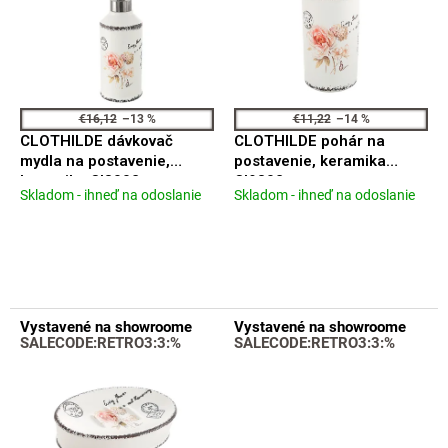
i
u
s
k
p
t
r
o
o
v
d
€16,12
–13 %
€11,22
–14 %
u
CLOTHILDE dávkovač
CLOTHILDE pohár na
k
mydla na postavenie,
postavenie, keramika
t
keramika CI8002
CI9802
Skladom - ihneď na odoslanie
Skladom - ihneď na odoslanie
o
Priemerné
Priemerné
hodnotenie
hodnotenie
v
produktu
produktu
je
je
4,2
5,0
z
z
5
5
Vystavené na showroome
Vystavené na showroome
hviezdičiek.
hviezdičiek.
SALECODE:RETRO3:3:%
SALECODE:RETRO3:3:%