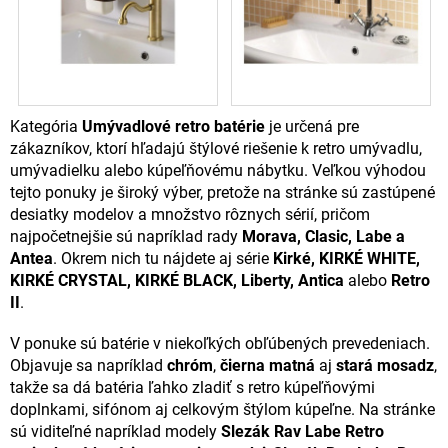
Kategória
Umývadlové retro batérie
je určená pre
zákazníkov, ktorí hľadajú štýlové riešenie k retro umývadlu,
umývadielku alebo kúpeľňovému nábytku. Veľkou výhodou
tejto ponuky je široký výber, pretože na stránke sú zastúpené
desiatky modelov a množstvo rôznych sérií, pričom
najpočetnejšie sú napríklad rady
Morava, Clasic, Labe a
Antea
. Okrem nich tu nájdete aj série
Kirké, KIRKÉ WHITE,
KIRKÉ CRYSTAL, KIRKÉ BLACK, Liberty, Antica
alebo
Retro
II
.
V ponuke sú batérie v niekoľkých obľúbených prevedeniach.
Objavuje sa napríklad
chróm
,
čierna matná
aj
stará mosadz
,
takže sa dá batéria ľahko zladiť s retro kúpeľňovými
doplnkami, sifónom aj celkovým štýlom kúpeľne. Na stránke
sú viditeľné napríklad modely
Slezák Rav Labe Retro