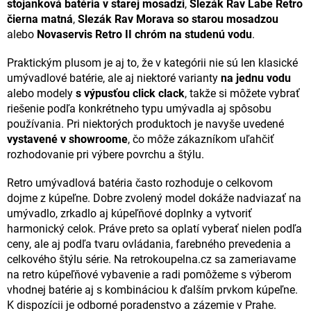
stojanková batéria v starej mosadzi
,
Slezák Rav Labe Retro
čierna matná
,
Slezák Rav Morava so starou mosadzou
alebo
Novaservis Retro II chróm na studenú vodu
.
Praktickým plusom je aj to, že v kategórii nie sú len klasické
umývadlové batérie, ale aj niektoré varianty
na jednu vodu
alebo modely
s výpusťou click clack
, takže si môžete vybrať
riešenie podľa konkrétneho typu umývadla aj spôsobu
používania. Pri niektorých produktoch je navyše uvedené
vystavené v showroome
, čo môže zákazníkom uľahčiť
rozhodovanie pri výbere povrchu a štýlu.
Retro umývadlová batéria často rozhoduje o celkovom
dojme z kúpeľne. Dobre zvolený model dokáže nadviazať na
umývadlo, zrkadlo aj kúpeľňové doplnky a vytvoriť
harmonický celok. Práve preto sa oplatí vyberať nielen podľa
ceny, ale aj podľa tvaru ovládania, farebného prevedenia a
celkového štýlu série. Na retrokoupelna.cz sa zameriavame
na retro kúpeľňové vybavenie a radi pomôžeme s výberom
vhodnej batérie aj s kombináciou k ďalším prvkom kúpeľne.
K dispozícii je odborné poradenstvo a zázemie v Prahe.