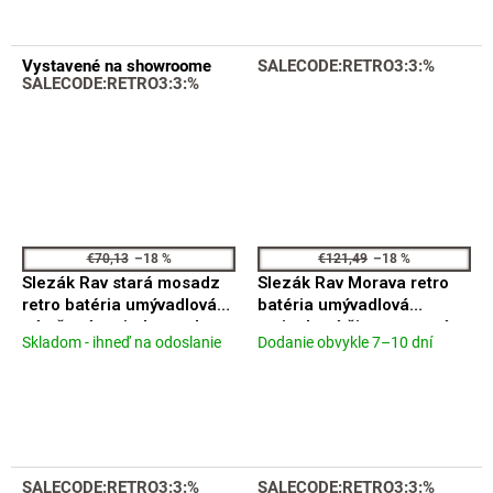
4,0
4,1
z
z
5
5
Vystavené na showroome
SALECODE:RETRO3:3:%
hviezdičiek.
hviezdičiek.
SALECODE:RETRO3:3:%
€70,13
–18 %
€121,49
–18 %
Slezák Rav stará mosadz
Slezák Rav Morava retro
retro batéria umývadlová
batéria umývadlová
nástěnná na jednu vodu
stojanková čierna matná
Skladom - ihneď na odoslanie
Dodanie obvykle 7–10 dní
Priemerné
Priemerné
MK593SM
MK128.0CMAT
hodnotenie
hodnotenie
produktu
produktu
je
je
4,3
4,8
z
z
5
5
SALECODE:RETRO3:3:%
SALECODE:RETRO3:3:%
hviezdičiek.
hviezdičiek.