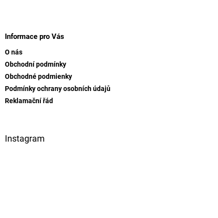
Z
á
p
Informace pro Vás
ä
O nás
t
Obchodní podmínky
i
Obchodné podmienky
e
Podmínky ochrany osobních údajů
Reklamační řád
Instagram