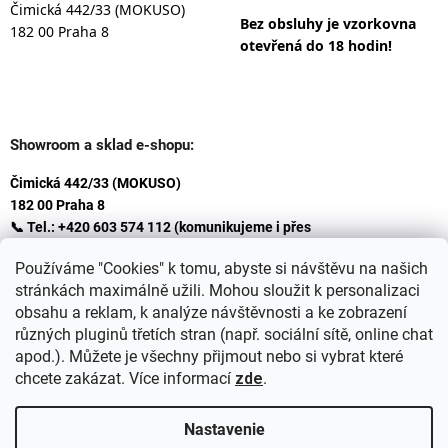
Čimická 442/33 (MOKUSO)
Bez obsluhy je vzorkovna
182 00 Praha 8
otevřená do 18 hodin!
Showroom a sklad e-shopu:
Čimická 442/33 (MOKUSO)
182 00 Praha 8
📞 Tel.: +420 603 574 112 (komunikujeme i přes
Whatsapp
Používáme "Cookies" k tomu, abyste si návštěvu na našich
)
stránkách maximálně užili. Mohou sloužit k personalizaci
✉️ E-mail: info@ceskakoupelna.cz
obsahu a reklam, k analýze návštěvnosti a ke zobrazení
různých pluginů třetích stran (např. sociální sítě, online chat
apod.). Můžete je všechny přijmout nebo si vybrat které
chcete zakázat. Více informací
zde
.
Nastavenie
Vytvoril Shoptet
+
plnenieshopu.cz