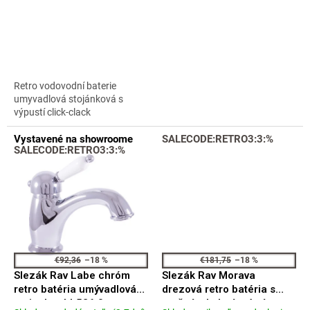
hodnotenie
hodnotenie
v
produktu
produktu
je
je
4,6
4,7
z
z
5
5
Retro vodovodní baterie
hviezdičiek.
hviezdičiek.
umyvadlová stojánková s
výpustí click-clack
Vystavené na showroome
SALECODE:RETRO3:3:%
SALECODE:RETRO3:3:%
€92,36
–18 %
€181,75
–18 %
Slezák Rav Labe chróm
Slezák Rav Morava
retro batéria umývadlová
drezová retro batéria s
stojanková L526.0
otočným kulatým ústím