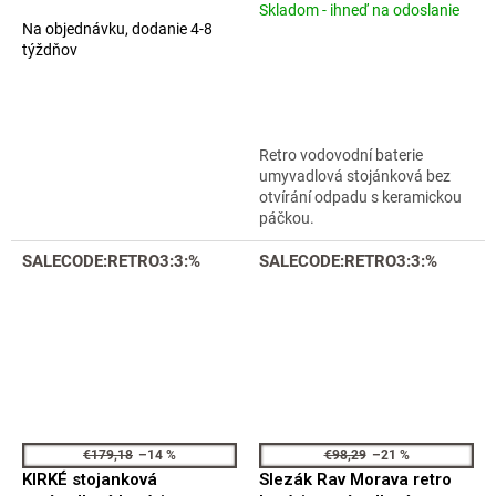
Skladom - ihneď na odoslanie
Priemerné
L526.0SM
Na objednávku, dodanie 4-8
hodnotenie
týždňov
produktu
je
4,2
z
5
Retro vodovodní baterie
hviezdičiek.
umyvadlová stojánková bez
otvírání odpadu s keramickou
páčkou.
SALECODE:RETRO3:3:%
SALECODE:RETRO3:3:%
€179,18
–14 %
€98,29
–21 %
KIRKÉ stojanková
Slezák Rav Morava retro