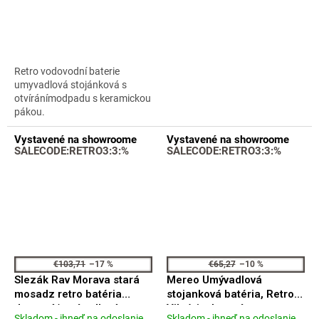
produktu
produktu
je
je
4,6
3,7
z
z
5
5
Retro vodovodní baterie
hviezdičiek.
hviezdičiek.
umyvadlová stojánková s
otvíránímodpadu s keramickou
pákou.
Vystavené na showroome
Vystavené na showroome
SALECODE:RETRO3:3:%
SALECODE:RETRO3:3:%
€103,71
–17 %
€65,27
–10 %
Slezák Rav Morava stará
Mereo Umývadlová
mosadz retro batéria
stojanková batéria, Retro
drezová/umývadlová
Viktória, bez výpuste,
Skladom - ihneď na odoslanie
Skladom - ihneď na odoslanie