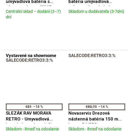
umývadlová batéria s
batéria umývadlová
výpustou, bronz KI02B
vrátane výpusti chróm
Centrální sklad – dodání (3–7)
Skladom u dodávateľa (3-7dní)
Priemerné
MK129.0
Priemerné
dní
hodnotenie
hodnotenie
produktu
produktu
je
je
4,2
4,3
z
z
5
5
hviezdičiek.
hviezdičiek.
Vystavené na showroome
SALECODE:RETRO3:3:%
SALECODE:RETRO3:3:%
€81
–18 %
€80,73
–14 %
SLEZÁK RAV MORAVA
Novaservis Drezová
RETRO - Umyvadlová
nástenná batéria 150 mm
baterie bez výpusti, Chrom
bronz BAI5BR
Skladom - ihneď na odoslanie
Skladom - ihneď na odoslanie
Priemerné
Priemerné
MK128.0 - 3,8"