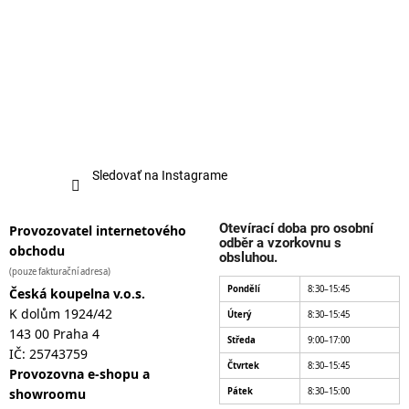
Sledovať na Instagrame
Otevírací doba pro osobní
Provozovatel internetového
odběr a vzorkovnu s
obchodu
obsluhou.
(pouze fakturační adresa)
Pondělí
8:30–15:45
Česká koupelna v.o.s.
K dolům 1924/42
Úterý
8:30–15:45
143 00 Praha 4
Středa
9:00–17:00
IČ: 25743759
Čtvrtek
8:30–15:45
Provozovna e-shopu a
showroomu
Pátek
8:30–15:00