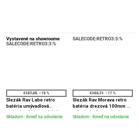
hodnotenie
hodnotenie
produktu
produktu
je
je
5,0
4,6
z
z
5
5
Vystavené na showroome
SALECODE:RETRO3:3:%
hviezdičiek.
hviezdičiek.
SALECODE:RETRO3:3:%
€157,05
–18 %
€103,71
–17 %
Slezák Rav Labe retro
Slezák Rav Morava retro
batéria umývadlová
batéria drezová 100mm ze
stojanková bez otvírání
zdi s kulatým ramienkom
Skladom - ihneď na odoslanie
Skladom - ihneď na odoslanie
Priemerné
Priemerné
odpadu čierna matná
MK101.0/21CMAT
hodnotenie
hodnotenie
L526.0CMAT
produktu
produktu
je
je