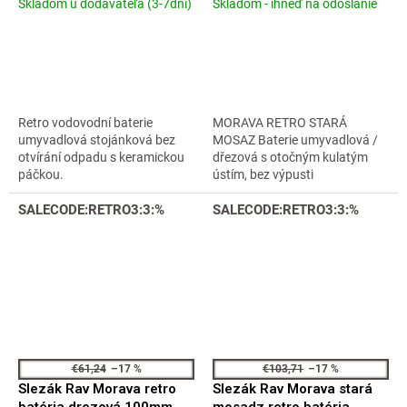
Skladom u dodávateľa (3-7dní)
Skladom - ihneď na odoslanie
Priemerné
Priemerné
stará mosadz
hodnotenie
hodnotenie
MK120.0/8SM
produktu
produktu
je
je
4,3
4,3
z
z
5
5
Retro vodovodní baterie
MORAVA RETRO STARÁ
hviezdičiek.
hviezdičiek.
umyvadlová stojánková bez
MOSAZ Baterie umyvadlová /
otvírání odpadu s keramickou
dřezová s otočným kulatým
páčkou.
ústím, bez výpusti
SALECODE:RETRO3:3:%
SALECODE:RETRO3:3:%
€61,24
–17 %
€103,71
–17 %
Slezák Rav Morava retro
Slezák Rav Morava stará
batéria drezová 100mm ze
mosadz retro batéria