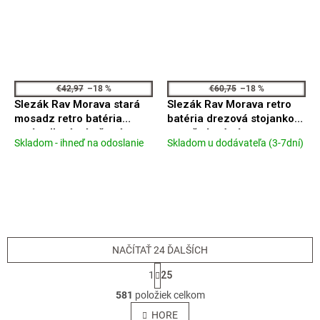
€42,97
–18 %
€60,75
–18 %
Slezák Rav Morava stará
Slezák Rav Morava retro
mosadz retro batéria
batéria drezová stojanková
umývadlová nástěnná na
s otočným ústím
Skladom - ihneď na odoslanie
Skladom u dodávateľa (3-7dní)
Priemerné
Priemerné
jednu vodu MK193SM
MK120.0/1
hodnotenie
hodnotenie
produktu
produktu
je
je
4,0
4,2
z
z
5
5
hviezdičiek.
hviezdičiek.
NAČÍTAŤ 24 ĎALŠÍCH
S
1
25
t
O
r
581
položiek celkom
v
á
l
HORE
n