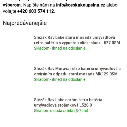
výberom.
Napíšte nám na
info@ceskakoupelna.cz
alebo
volajte
+420 603 574 112
.
Najpredávanejšie
Slezák Rav Labe stará mosadz umývadlová
retro batéria s výpustou click-clack L527.0SM
Skladom - ihneď na odoslanie
Slezák Rav Morava retro batéria umývadlová s
otvíráním odpadu stará mosadz MK129.0SM
Skladom - ihneď na odoslanie
Slezák Rav Labe chróm retro batéria
umývadlová stojanková L526.0
Skladom u dodávateľa (3-7dní)