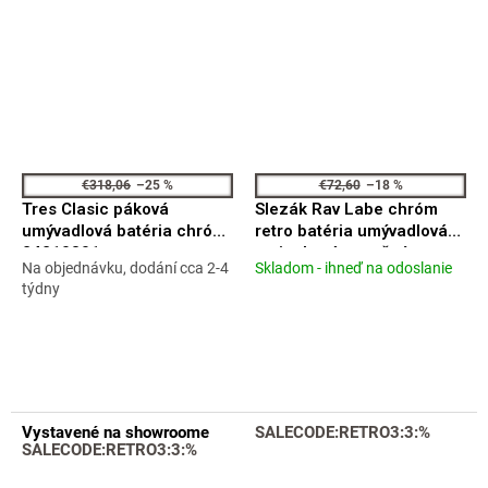
€318,06
–25 %
€72,60
–18 %
Tres Clasic páková
Slezák Rav Labe chróm
umývadlová batéria chróm
retro batéria umývadlová
24210301
stojanková s otočným
Na objednávku, dodání cca 2-4
Skladom - ihneď na odoslanie
Priemerné
ústím L506.0/2
Priemerné
týdny
hodnotenie
hodnotenie
produktu
produktu
je
je
4,1
5,0
z
z
5
5
hviezdičiek.
hviezdičiek.
Vystavené na showroome
SALECODE:RETRO3:3:%
SALECODE:RETRO3:3:%