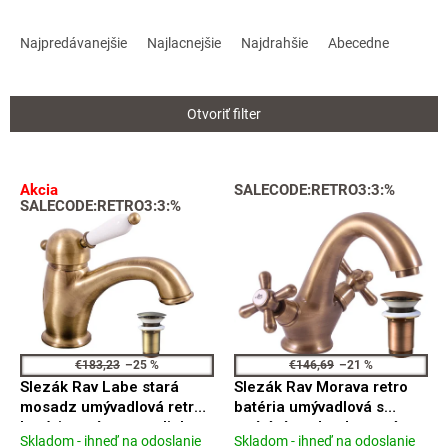
R
a
Najpredávanejšie
Najlacnejšie
Najdrahšie
Abecedne
d
e
n
Otvoriť filter
i
e
p
V
Akcia
SALECODE:RETRO3:3:%
r
ý
SALECODE:RETRO3:3:%
o
p
d
i
u
s
k
p
t
r
o
o
v
d
€183,23
–25 %
€146,69
–21 %
u
Slezák Rav Labe stará
Slezák Rav Morava retro
k
mosadz umývadlová retro
batéria umývadlová s
t
batéria s výpustou click-
otvíráním odpadu stará
Skladom - ihneď na odoslanie
Skladom - ihneď na odoslanie
o
Priemerné
Priemerné
clack L527.0SM
mosadz MK129.0SM