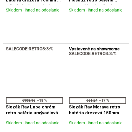
zdi s kulatým ramienkom
drezová/umývadlová
Skladom - ihneď na odoslanie
Skladom - ihneď na odoslanie
Priemerné
Priemerné
MK101.0/21
nástěnná 100mm
hodnotenie
hodnotenie
MK101.0/21SM
produktu
produktu
je
je
4,5
3,9
z
z
5
5
SALECODE:RETRO3:3:%
Vystavené na showroome
hviezdičiek.
hviezdičiek.
SALECODE:RETRO3:3:%
€108,16
–18 %
€61,24
–17 %
Slezák Rav Labe chróm
Slezák Rav Morava retro
retro batéria umývadlová
batéria drezová 150mm ze
stojanková s výpustou
zdi s kulatým ramienkom
Skladom - ihneď na odoslanie
Skladom - ihneď na odoslanie
Priemerné
Priemerné
click-clack L527.0K
MK101.5/21
hodnotenie
hodnotenie