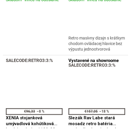
Priemerné
Priemerné
nástěnná 150mm
chróm CBL10101
hodnotenie
hodnotenie
MK101.5/21SM
produktu
produktu
je
je
4,1
4,8
z
z
5
5
Retro masívny dizajn s krátkym
hviezdičiek.
hviezdičiek.
chodom ovládacej hlavice bez
výpustu jednootvorová
SALECODE:RETRO3:3:%
Vystavené na showroome
SALECODE:RETRO3:3:%
€96,33
–8 %
€157,05
–18 %
XENIA stojanková
Slezák Rav Labe stará
umývadlová kohútiková
mosadz retro batéria
batéria, chróm 1109-02
umývadlová stojanková