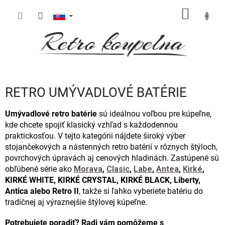
Prejsť
NÁKU
na
obsah
KOŠÍK
RETRO UMÝVADLOVÉ BATÉRIE
Umývadlové retro batérie
sú ideálnou voľbou pre kúpeľne,
kde chcete spojiť klasický vzhľad s každodennou
praktickosťou. V tejto kategórii nájdete široký výber
stojančekových a nástenných retro batérií v rôznych štýloch,
povrchových úpravách aj cenových hladinách. Zastúpené sú
obľúbené série ako
Morava
,
Clasic
,
Labe
,
Antea
,
Kirké
,
KIRKÉ WHITE, KIRKÉ CRYSTAL, KIRKÉ BLACK, Liberty,
Antica alebo Retro II
, takže si ľahko vyberiete batériu do
tradičnej aj výraznejšie štýlovej kúpeľne.
Potrebujete poradiť? Radi vám pomôžeme s