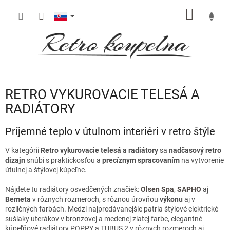
Prejsť
NÁKU
na
obsah
KOŠÍK
RETRO VYKUROVACIE TELESÁ A
RADIÁTORY
Príjemné teplo v útulnom interiéri v retro štýle
V kategórii
Retro vykurovacie telesá a radiátory
sa
nadčasový retro
dizajn
snúbi s praktickosťou a
precíznym spracovaním
na vytvorenie
útulnej a štýlovej kúpeľne.
Nájdete tu radiátory osvedčených značiek:
Olsen Spa
,
SAPHO
aj
Bemeta
v rôznych rozmeroch, s rôznou úrovňou
výkonu
aj v
rozličných farbách. Medzi najpredávanejšie patria
štýlové elektrické
sušiaky uterákov v bronzovej a medenej zlatej farbe
, elegantné
kúpeľňové radiátory POPPY a TUBUS 2 v rôznych rozmeroch aj