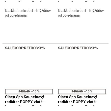
barva - Barva - Zlatá,
barva - Barva - Zlatá,
Doporučená topná tyč -
Doporučená topná tyč -
Naskladnenie do 4 - 6 týždňov
Naskladnenie do 4 - 6 týždňov
600 W, Rozměr A - 50 cm,
600 W, Rozměr A - 40 cm,
od objednania
od objednania
Rozměr C - 165 cm,
Rozměr C - 165 cm,
Skutečný rozměr radiátoru
Skutečný rozměr radiátoru
- 500 x 1630 mm, Typ
- 400 x 1630 mm, Typ
připojení - Středové 50 mm
připojení - Středové 50 mm
RADPPY501684SP
RADPPY401684SP
SALECODE:RETRO3:3:%
SALECODE:RETRO3:3:%
€422,45
–10 %
€457,55
–10 %
Olsen Spa Koupelnový
Olsen Spa Koupelnový
radiátor POPPY zlatá
radiátor POPPY zlatá
barva - Barva - Zlatá,
barva - Barva - Zlatá,