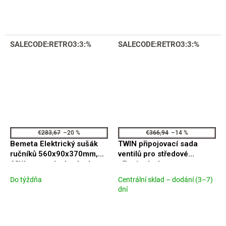
SALECODE:RETRO3:3:%
SALECODE:RETRO3:3:%
€283,67
–20 %
€366,94
–14 %
Bemeta Elektrický sušák
TWIN připojovací sada
ručníků 560x90x370mm,
ventilů pro středové
63W, nerez, lesk, zlatá
připojení, zlato mat
CP401SGM
Do týždňa
Centrální sklad – dodání (3–7)
dní