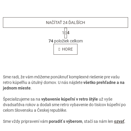
NAČÍTAŤ 24 ĎALŠÍCH
S
1
4
t
O
r
74
položiek celkom
v
á
l
HORE
n
á
k
o
d
v
a
a
c
n
i
Sme radi, že vám môžeme ponúknuť komplexné riešenie pre vašu
i
e
retro kúpeľňu a útulný domov. U nás nájdete
všetko prehľadne a na
e
p
jednom mieste
.
r
v
Špecializujeme sa na
vybavenie kúpeľní v retro štýle
už vyše
k
dvadsaťdva rokov a dodali sme retro vybavenie do tisícov kúpeľní po
y
celom Slovensku a Českej republike.
v
ý
Sme vždy pripravení vám
poradiť s výberom
, stačí sa nám len
ozvať
.
p