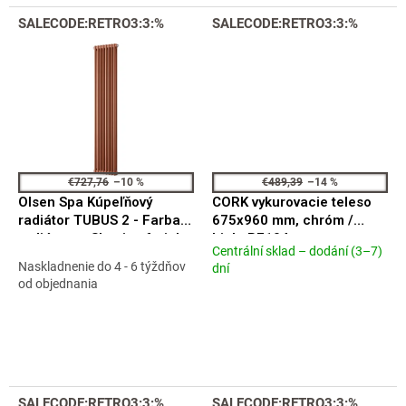
5
5
hviezdičiek.
hviezdičiek.
SALECODE:RETRO3:3:%
SALECODE:RETRO3:3:%
€727,76
–10 %
€489,39
–14 %
Olsen Spa Kúpeľňový
CORK vykurovacie teleso
radiátor TUBUS 2 - Farba
675x960 mm, chróm /
radiátora - Skupina farieb
biela RE104
Centrální sklad – dodání (3–7)
[1], Rozmer radiátora - 485
Priemerné
Naskladnenie do 4 - 6 týždňov
dní
× 1800 mm, výkon 1324 W,
hodnotenie
od objednania
Typ pripojenia - Stredové
produktu
50 mm RADTUB218010.S
je
4,4
z
5
hviezdičiek.
SALECODE:RETRO3:3:%
SALECODE:RETRO3:3:%