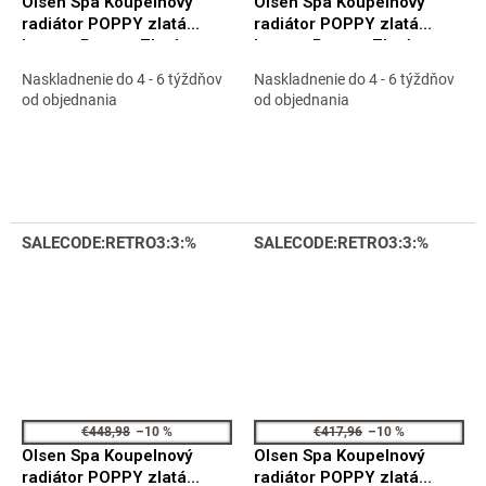
Olsen Spa Koupelnový
Olsen Spa Koupelnový
radiátor POPPY zlatá
radiátor POPPY zlatá
barva - Barva - Zlatá,
barva - Barva - Zlatá,
Doporučená topná tyč -
Doporučená topná tyč -
Naskladnenie do 4 - 6 týždňov
Naskladnenie do 4 - 6 týždňov
400 W, Rozměr A - 50 cm,
900 W, Rozměr A - 60 cm,
od objednania
od objednania
Rozměr C - 100 cm,
Rozměr C - 165 cm,
Skutečný rozměr radiátoru
Skutečný rozměr radiátoru
- 500 x 990 mm, Typ
- 600 x 1630 mm, Typ
připojení - Klasické (na
připojení - Středové 50 mm
rozteč) RADPPY501084
RADPPY601684SP
SALECODE:RETRO3:3:%
SALECODE:RETRO3:3:%
€448,98
–10 %
€417,96
–10 %
Olsen Spa Koupelnový
Olsen Spa Koupelnový
radiátor POPPY zlatá
radiátor POPPY zlatá