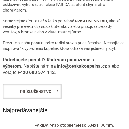
exkluzívne vykurovacie teleso PARIDA s autentickým retro
charakterom.
Samozrejmosťou je tiež všetko potrebné
PRÍSLUŠENSTVO
, ako sú
vešiaky pre elektrický sušiak uterákov alebo pripojovacie sady
ventilov, v bronze alebo v zlatej matnej farbe.
Prezrite si našu ponuku retro radiátorov a príslušenstva. Nechajte sa
inšpirovať k vytvoreniu kúpeľne, ktorá odráža váš jedinečný štýl.
Potrebujete poradiť? Radi vám pomôžeme s
výberom.
Napíšte nám na
info@ceskakoupelna.cz
alebo
volajte
+420 603 574 112
.
PRÍSLUŠENSTVO
Najpredávanejšie
PARIDA retro otopné těleso 504x1170mm,