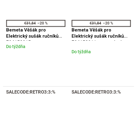
€31,84
–20 %
€31,84
–20 %
Bemeta Věšák pro
Bemeta Věšák pro
Elektrický sušák ručníků
Elektrický sušák ručníků
704153015, nerez, mat,
704153011, nerez, lesk,
Do týždňa
Priemerné
zlatá
zlatá
Do týždňa
hodnotenie
produktu
je
5,0
z
5
hviezdičiek.
SALECODE:RETRO3:3:%
SALECODE:RETRO3:3:%