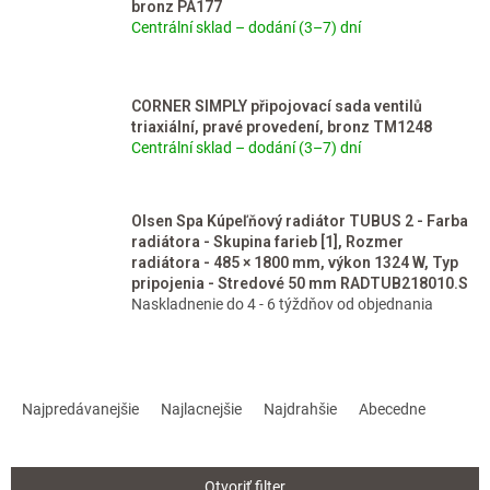
bronz PA177
Centrální sklad – dodání (3–7) dní
CORNER SIMPLY připojovací sada ventilů
triaxiální, pravé provedení, bronz TM1248
Centrální sklad – dodání (3–7) dní
Olsen Spa Kúpeľňový radiátor TUBUS 2 - Farba
radiátora - Skupina farieb [1], Rozmer
radiátora - 485 × 1800 mm, výkon 1324 W, Typ
pripojenia - Stredové 50 mm RADTUB218010.S
Naskladnenie do 4 - 6 týždňov od objednania
R
a
Najpredávanejšie
Najlacnejšie
Najdrahšie
Abecedne
d
e
n
Otvoriť filter