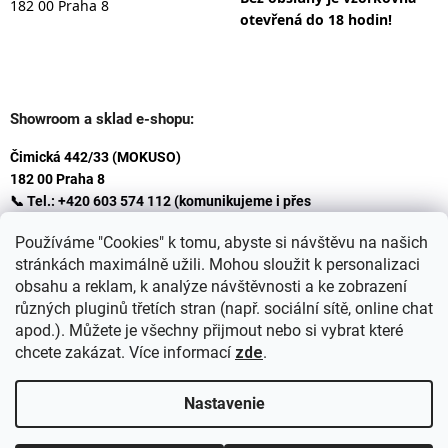
182 00 Praha 8
otevřená do 18 hodin!
Showroom a sklad e-shopu:
Čimická 442/33 (MOKUSO)
182 00 Praha 8
📞 Tel.: +420 603 574 112 (komunikujeme i přes
Whatsapp
Používáme "Cookies" k tomu, abyste si návštěvu na našich
)
stránkách maximálně užili. Mohou sloužit k personalizaci
✉️ E-mail: info@ceskakoupelna.cz
obsahu a reklam, k analýze návštěvnosti a ke zobrazení
různých pluginů třetích stran (např. sociální sítě, online chat
apod.). Můžete je všechny přijmout nebo si vybrat které
chcete zakázat. Více informací
zde
.
Nastavenie
Vytvoril Shoptet
+
plnenieshopu.cz