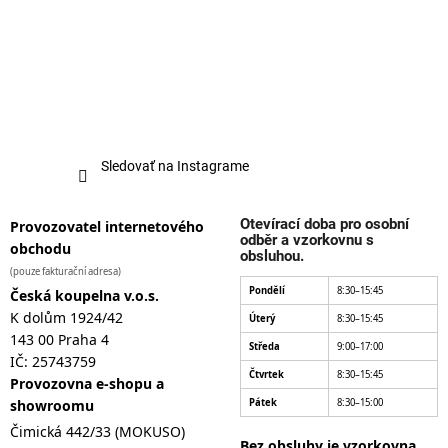
Sledovať na Instagrame
Otevírací doba pro osobní
Provozovatel internetového
odběr a vzorkovnu s
obchodu
obsluhou.
(pouze fakturační adresa)
Pondělí
8:30–15:45
Česká koupelna v.o.s.
K dolům 1924/42
Úterý
8:30–15:45
143 00 Praha 4
Středa
9:00–17:00
IČ: 25743759
Čtvrtek
8:30–15:45
Provozovna e-shopu a
showroomu
Pátek
8:30–15:00
Čimická 442/33 (MOKUSO)
Bez obsluhy je vzorkovna