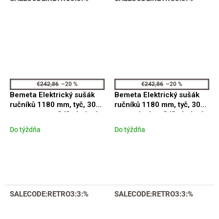
€242,86
–20 %
€242,86
–20 %
Bemeta Elektrický sušák
Bemeta Elektrický sušák
ručníků 1180 mm, tyč, 30W,
ručníků 1180 mm, tyč, 30W,
nerez, mat, měděná zlatá
nerez, lesk, měděná zlatá
Do týždňa
Do týždňa
SALECODE:RETRO3:3:%
SALECODE:RETRO3:3:%