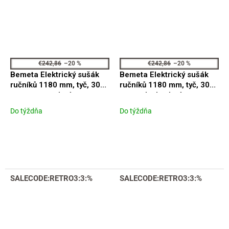
€242,86
–20 %
€242,86
–20 %
Bemeta Elektrický sušák
Bemeta Elektrický sušák
ručníků 1180 mm, tyč, 30W,
ručníků 1180 mm, tyč, 30W,
nerez, mat, zlatá
nerez, lesk, zlatá
Do týždňa
Do týždňa
SALECODE:RETRO3:3:%
SALECODE:RETRO3:3:%