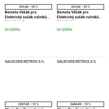
€31,84
–20 %
€31,84
–20 %
Bemeta Věšák pro
Bemeta Věšák pro
Elektrický sušák ručníků
Elektrický sušák ručníků
704154015, nerez, mat,
704154011, nerez, lesk,
měděná zlatá
měděná zlatá
Do týždňa
Do týždňa
SALECODE:RETRO3:3:%
SALECODE:RETRO3:3:%
€297,55
–10 %
€484,08
–10 %