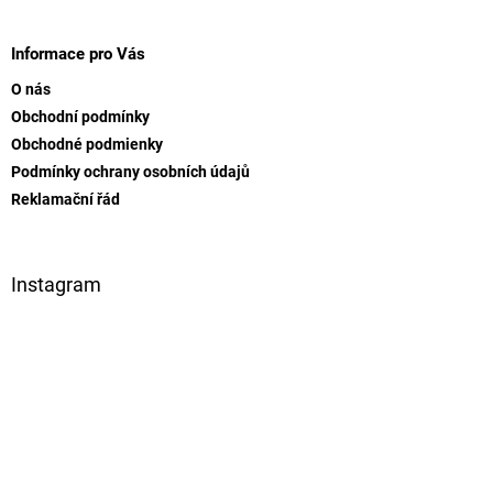
Z
i
s
á
u
p
Informace pro Vás
ä
O nás
t
Obchodní podmínky
i
Obchodné podmienky
e
Podmínky ochrany osobních údajů
Reklamační řád
Instagram