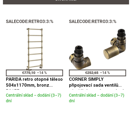
i
e
p
V
SALECODE:RETRO3:3:%
SALECODE:RETRO3:3:%
r
ý
o
p
d
i
u
s
k
p
t
r
o
o
v
d
€775,10
–14 %
€252,65
–14 %
u
PARIDA retro otopné těleso
CORNER SIMPLY
k
504x1170mm, bronz
připojovací sada ventilů
t
PA177
triaxiální, pravé provedení,
Centrální sklad – dodání (3–7)
Centrální sklad – dodání (3–7)
o
bronz TM1248
Priemerné
Priemerné
dní
dní
v
hodnotenie
hodnotenie
produktu
produktu
je
je
4,2
5,0
z
z