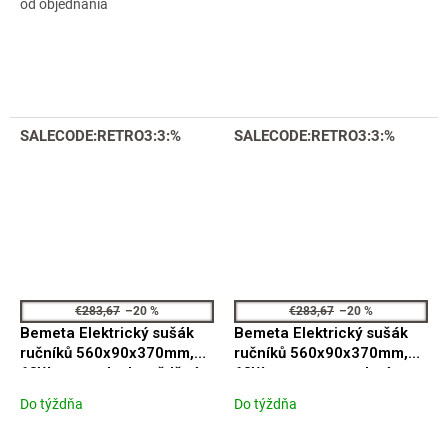
od objednania
produktu
Rozměr C - 165 cm,
je
Skutečný rozměr radiátoru
5,0
- 400 x 1630 mm, Typ
z
připojení - Klasické (na
5
rozteč) RADPPY401684
hviezdičiek.
SALECODE:RETRO3:3:%
SALECODE:RETRO3:3:%
€283,67
–20 %
€283,67
–20 %
Bemeta Elektrický sušák
Bemeta Elektrický sušák
ručníků 560x90x370mm,
ručníků 560x90x370mm,
63W, nerez, lesk, měděná
63W, nerez, mat, zlatá
zlatá
Do týždňa
Do týždňa