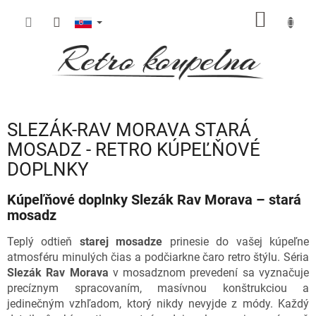
Prejsť
NÁKU
na
obsah
KOŠÍK
SLEZÁK-RAV MORAVA STARÁ
MOSADZ - RETRO KÚPEĽŇOVÉ
DOPLNKY
Kúpeľňové doplnky Slezák Rav Morava – stará
mosadz
Teplý odtieň
starej mosadze
prinesie do vašej kúpeľne
atmosféru minulých čias a podčiarkne čaro retro štýlu. Séria
Slezák Rav Morava
v mosadznom prevedení sa vyznačuje
precíznym spracovaním, masívnou konštrukciou a
jedinečným vzhľadom, ktorý nikdy nevyjde z módy. Každý