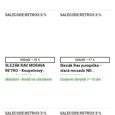
z
5
hviezdičiek.
SALECODE:RETRO3:3:%
SALECODE:RETRO3:3:%
€32,60
–18 %
€24,69
–17 %
SLEZÁK RAV MORAVA
Slezák Rav pumpička -
RETRO - Koupelnový
stará mosadz ND
doplněk Věšáček trojitý,
YUA0303SM
Skladom - ihneď na odoslanie
Dodanie obvykle 7–10 dní
Priemerné
Priemerné
Stará mosaz (Bronz)
hodnotenie
hodnotenie
MKA0105SM
produktu
produktu
je
je
5,0
3,3
z
z
5
5
SALECODE:RETRO3:3:%
SALECODE:RETRO3:3:%
hviezdičiek.
hviezdičiek.