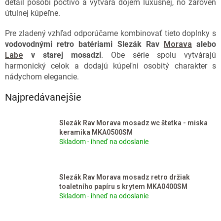
detail pôsobí poctivo a vytvára dojem luxusnej, no zároveň
útulnej kúpeľne.
Pre zladený vzhľad odporúčame kombinovať tieto doplnky s
vodovodnými retro batériami Slezák Rav
Morava
alebo
Labe
v starej mosadzi
. Obe série spolu vytvárajú
harmonický celok a dodajú kúpeľni osobitý charakter s
nádychom elegancie.
Najpredávanejšie
Slezák Rav Morava mosadz wc štetka - miska
keramika MKA0500SM
Skladom - ihneď na odoslanie
Slezák Rav Morava mosadz retro držiak
toaletního papíru s krytem MKA0400SM
Skladom - ihneď na odoslanie