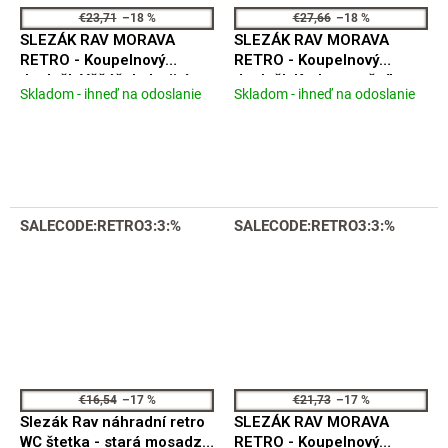
€23,71
–18 %
€27,66
–18 %
SLEZÁK RAV MORAVA
SLEZÁK RAV MORAVA
RETRO - Koupelnový
RETRO - Koupelnový
doplněk Věšáček dvojitý,
doplněk Kruh na ručníky,
Skladom - ihneď na odoslanie
Skladom - ihneď na odoslanie
Priemerné
Priemerné
Stará mosaz (Bronz)
Stará mosaz (Bronz)
hodnotenie
hodnotenie
MKA0102SM
MKA0104SM
produktu
produktu
je
je
5,0
5,0
z
z
5
5
SALECODE:RETRO3:3:%
SALECODE:RETRO3:3:%
hviezdičiek.
hviezdičiek.
€16,54
–17 %
€21,73
–17 %
Slezák Rav náhradní retro
SLEZÁK RAV MORAVA
WC štetka - stará mosadz
RETRO - Koupelnový