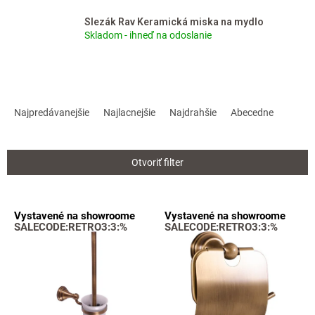
Slezák Rav Keramická miska na mydlo
Skladom - ihneď na odoslanie
R
a
Najpredávanejšie
Najlacnejšie
Najdrahšie
Abecedne
d
e
n
Otvoriť filter
i
e
p
V
Vystavené na showroome
Vystavené na showroome
r
ý
SALECODE:RETRO3:3:%
SALECODE:RETRO3:3:%
o
p
d
i
u
s
k
p
t
r
o