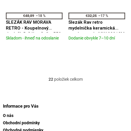
€48,89
–18 %
€32,25
–17 %
SLEZÁK RAV MORAVA
Slezák Rav retro
RETRO - Koupelnový
mydelnička keramická
doplněk Držák ručníku 550,
stará mosadz MKA0301SM
Skladom - ihneď na odoslanie
Dodanie obvykle 7–10 dní
Priemerné
Priemerné
5 mm, Stará mosaz
hodnotenie
hodnotenie
(Bronz) MKA0701/55SM
produktu
produktu
je
je
5,0
5,0
z
z
5
5
hviezdičiek.
hviezdičiek.
22
položiek celkom
O
v
l
Z
á
á
d
p
Informace pro Vás
a
ä
c
O nás
t
i
Obchodní podmínky
i
e
Obchodné podmienky