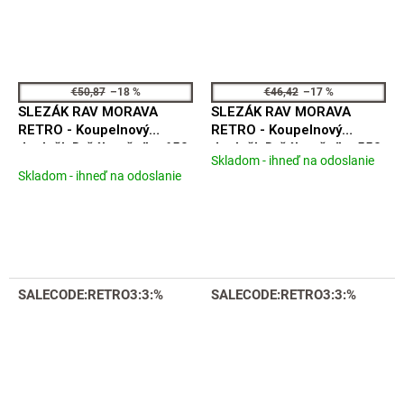
€50,87
–18 %
€46,42
–17 %
SLEZÁK RAV MORAVA
SLEZÁK RAV MORAVA
RETRO - Koupelnový
RETRO - Koupelnový
doplněk Držák ručníku 650,
doplněk Držák ručníku 550,
Skladom - ihneď na odoslanie
Priemerné
5 mm, Stará mosaz
5 mm, Stará mosaz
Skladom - ihneď na odoslanie
hodnotenie
(Bronz) MKA0701/65SM
(Bronz) MKA0701/40SM
produktu
je
5,0
z
5
hviezdičiek.
SALECODE:RETRO3:3:%
SALECODE:RETRO3:3:%