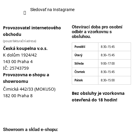
Sledovať na Instagrame
Otevírací doba pro osobní
Provozovatel internetového
odběr a vzorkovnu s
obchodu
obsluhou.
(pouze fakturační adresa)
Pondělí
8:30–15:45
Česká koupelna v.o.s.
K dolům 1924/42
Úterý
8:30–15:45
143 00 Praha 4
Středa
9:00–17:00
IČ: 25743759
Čtvrtek
8:30–15:45
Provozovna e-shopu a
showroomu
Pátek
8:30–15:00
Čimická 442/33 (MOKUSO)
Bez obsluhy je vzorkovna
182 00 Praha 8
otevřená do 18 hodin!
Showroom a sklad e-shopu: