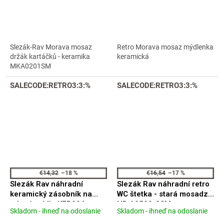
produktu
produktu
je
je
4,3
4,7
z
z
5
5
Slezák-Rav Morava mosaz
Retro Morava mosaz mýdlenka
hviezdičiek.
hviezdičiek.
držák kartáčků - keramika
keramická
MKA0201SM
SALECODE:RETRO3:3:%
SALECODE:RETRO3:3:%
€14,32
–18 %
€16,54
–17 %
Slezák Rav náhradní
Slezák Rav náhradní retro
keramický zásobník na
WC štetka - stará mosadz
tekuté mýdlo KER004
ND A0500-2SM
Skladom - ihneď na odoslanie
Skladom - ihneď na odoslanie
Priemerné
Priemerné
hodnotenie
hodnotenie