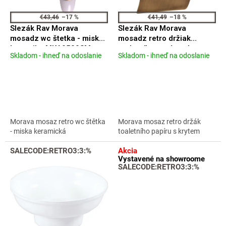
o
v
d
€43,46
–17 %
€41,49
–18 %
u
Slezák Rav Morava
Slezák Rav Morava
k
mosadz wc štetka - miska
mosadz retro držiak
t
keramika MKA0500SM
toaletního papíru s krytem
Skladom - ihneď na odoslanie
Skladom - ihneď na odoslanie
o
Priemerné
Priemerné
MKA0400SM
hodnotenie
hodnotenie
v
produktu
produktu
je
je
4,2
3,9
z
z
5
5
Morava mosaz retro wc štětka
Morava mosaz retro držák
hviezdičiek.
hviezdičiek.
- miska keramická
toaletního papíru s krytem
SALECODE:RETRO3:3:%
Akcia
Vystavené na showroome
SALECODE:RETRO3:3:%