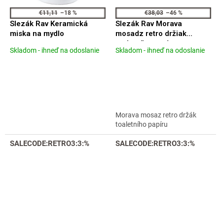
€11,11
–18 %
€38,03
–46 %
Slezák Rav Keramická
Slezák Rav Morava
miska na mydlo
mosadz retro držiak
toaletního papíru
Skladom - ihneď na odoslanie
Skladom - ihneď na odoslanie
Priemerné
Priemerné
MKA0402SM
hodnotenie
hodnotenie
produktu
produktu
je
je
5,0
4,6
z
z
5
5
Morava mosaz retro držák
hviezdičiek.
hviezdičiek.
toaletního papíru
SALECODE:RETRO3:3:%
SALECODE:RETRO3:3:%