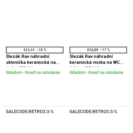
€11,11
–18 %
€12,59
–17 %
Slezák Rav náhradní
Slezák Rav náhradní
sklenička keramická na
keramická miska na WC
kefky KER001
štětku KER003
Skladom - ihneď na odoslanie
Skladom - ihneď na odoslanie
Priemerné
Priemerné
hodnotenie
hodnotenie
produktu
produktu
je
je
4,3
4,1
z
z
5
5
SALECODE:RETRO3:3:%
SALECODE:RETRO3:3:%
hviezdičiek.
hviezdičiek.