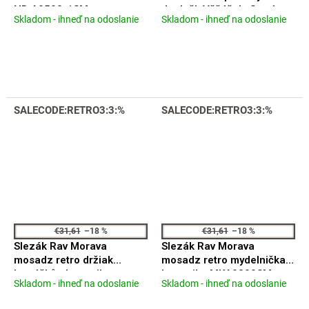
ND A0500-1SM
doplněk Věšáček, Stará
Skladom - ihneď na odoslanie
Skladom - ihneď na odoslanie
Priemerné
Priemerné
mosaz (Bronz)
hodnotenie
hodnotenie
MKA0100SM
produktu
produktu
je
je
4,5
5,0
z
z
5
5
SALECODE:RETRO3:3:%
SALECODE:RETRO3:3:%
hviezdičiek.
hviezdičiek.
€31,61
–18 %
€31,61
–18 %
Slezák Rav Morava
Slezák Rav Morava
mosadz retro držiak
mosadz retro mydelnička
kartáčků - keramika
keramika MKA0300SM
Skladom - ihneď na odoslanie
Skladom - ihneď na odoslanie
Priemerné
Priemerné
MKA0201SM
hodnotenie
hodnotenie