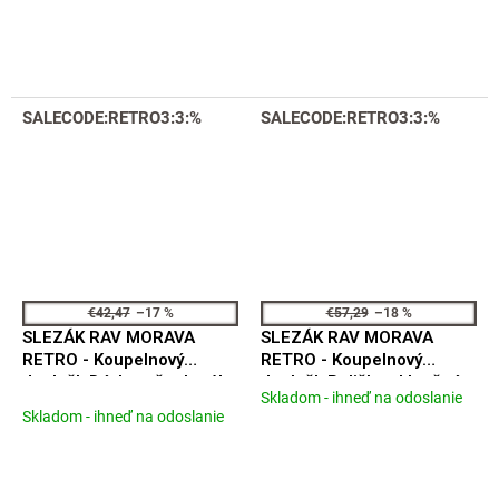
produktu
produktu
je
je
4,3
5,0
z
z
5
5
SALECODE:RETRO3:3:%
SALECODE:RETRO3:3:%
hviezdičiek.
hviezdičiek.
€42,47
–17 %
€57,29
–18 %
SLEZÁK RAV MORAVA
SLEZÁK RAV MORAVA
RETRO - Koupelnový
RETRO - Koupelnový
doplněk Dávkovač tekutého
doplněk Polička skleněná
Skladom - ihneď na odoslanie
Priemerné
mýdla keramický, Stará
500 mm, Stará mosaz
Skladom - ihneď na odoslanie
hodnotenie
mosaz (Bronz)
(Bronz) MKA0900/50SM
produktu
MKA0303SM
je
5,0