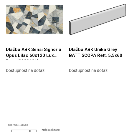
p
e
i
p
s
r
p
o
r
d
o
u
d
k
u
t
Dlažba ABK Sensi Signoria
Dlažba ABK Unika Grey
k
o
Opus Lilac 60x120 Lux.
BATTISCOPA Rett. 5,5x60
t
v
Rett. (0009191)
o
Dostupnost na dotaz
Dostupnost na dotaz
v