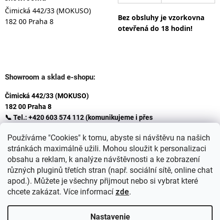
Čimická 442/33 (MOKUSO)
Bez obsluhy je vzorkovna
182 00 Praha 8
otevřená do 18 hodin!
Showroom a sklad e-shopu:
Čimická 442/33 (MOKUSO)
182 00 Praha 8
📞 Tel.: +420 603 574 112 (komunikujeme i přes
Whatsapp
Používáme "Cookies" k tomu, abyste si návštěvu na našich
)
stránkách maximálně užili. Mohou sloužit k personalizaci
✉️ E-mail: info@ceskakoupelna.cz
obsahu a reklam, k analýze návštěvnosti a ke zobrazení
různých pluginů třetích stran (např. sociální sítě, online chat
apod.). Můžete je všechny přijmout nebo si vybrat které
chcete zakázat. Více informací
zde
.
Nastavenie
Vytvoril Shoptet
+
plnenieshopu.cz