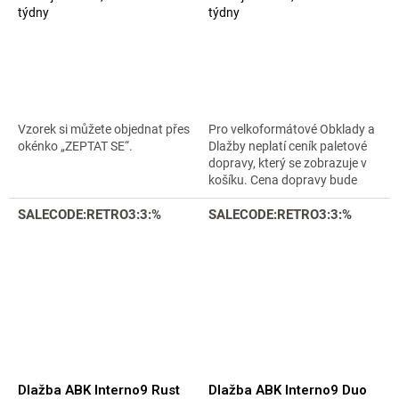
týdny
týdny
Vzorek si můžete objednat přes
Pro velkoformátové Obklady a
okénko „ZEPTAT SE“.
Dlažby neplatí ceník paletové
dopravy, který se zobrazuje v
košíku. Cena dopravy bude
upřesněna emailem. Nelze
SALECODE:RETRO3:3:%
vyzvednout u nás osobně v
SALECODE:RETRO3:3:%
Praze,...
Dlažba ABK Interno9 Rust
Dlažba ABK Interno9 Duo