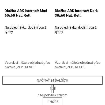
Dlažba ABK Interno9 Mud
Dlažba ABK Interno9 Dark
60x60 Nat. Rett.
30x60 Nat. Rett.
Na objednávku, dodání cca 2
Na objednávku, dodání cca 2
týdny
týdny
Vzorek si můžete objednat přes
Vzorek si můžete objednat přes
okénko „ZEPTAT SE“.
okénko „ZEPTAT SE“.
NAČÍTAŤ 24 ĎALŠÍCH
S
1
8
t
O
r
169
položiek celkom
v
á
l
HORE
n