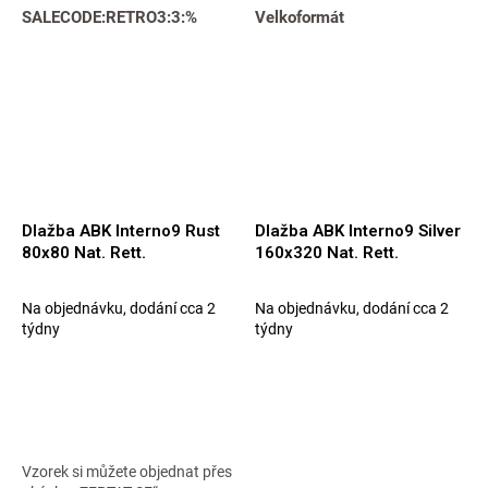
SALECODE:RETRO3:3:%
vyzvednout u nás osobně v
Velkoformát
Praze,...
Dlažba ABK Interno9 Rust
Dlažba ABK Interno9 Silver
80x80 Nat. Rett.
160x320 Nat. Rett.
Na objednávku, dodání cca 2
Na objednávku, dodání cca 2
týdny
týdny
Vzorek si můžete objednat přes