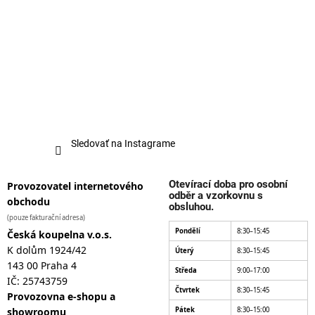
Sledovať na Instagrame
Otevírací doba pro osobní
Provozovatel internetového
odběr a vzorkovnu s
obchodu
obsluhou.
(pouze fakturační adresa)
Pondělí
8:30–15:45
Česká koupelna v.o.s.
K dolům 1924/42
Úterý
8:30–15:45
143 00 Praha 4
Středa
9:00–17:00
IČ: 25743759
Čtvrtek
8:30–15:45
Provozovna e-shopu a
showroomu
Pátek
8:30–15:00