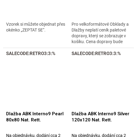
Vzorek si můžete objednat přes
Pro velkoformátové Obklady a
okénko „ZEPTAT SE“.
Dlažby neplatí ceník paletové
dopravy, který se zobrazuje v
košíku. Cena dopravy bude
upřesněna emailem. Nelze
SALECODE:RETRO3:3:%
vyzvednout u nás osobně v
SALECODE:RETRO3:3:%
Praze,...
Dlažba ABK Interno9 Pearl
Dlažba ABK Interno9 Silver
80x80 Nat. Rett.
120x120 Nat. Rett.
Na objednávku, dodání cca 2
Na objednávku, dodání cca 2