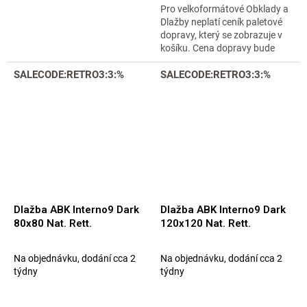
Pro velkoformátové Obklady a
Dlažby neplatí ceník paletové
dopravy, který se zobrazuje v
košíku. Cena dopravy bude
upřesněna emailem. Nelze
SALECODE:RETRO3:3:%
vyzvednout u nás osobně v
SALECODE:RETRO3:3:%
Praze,...
Dlažba ABK Interno9 Dark
Dlažba ABK Interno9 Dark
80x80 Nat. Rett.
120x120 Nat. Rett.
Na objednávku, dodání cca 2
Na objednávku, dodání cca 2
týdny
týdny