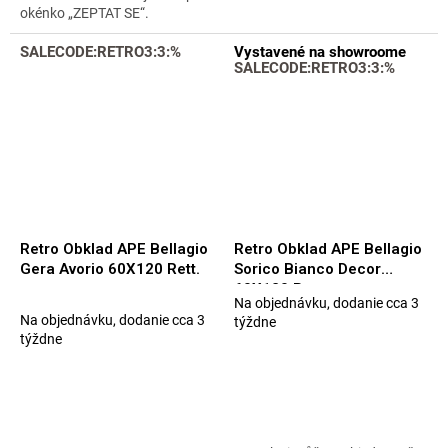
okénko „ZEPTAT SE“.
SALECODE:RETRO3:3:%
Vystavené na showroome
SALECODE:RETRO3:3:%
Retro Obklad APE Bellagio
Retro Obklad APE Bellagio
Gera Avorio 60X120 Rett.
Sorico Bianco Decor
60X120 Rett.
Na objednávku, dodanie cca 3
Priemerné
Na objednávku, dodanie cca 3
týždne
hodnotenie
týždne
produktu
je
5,0
z
5