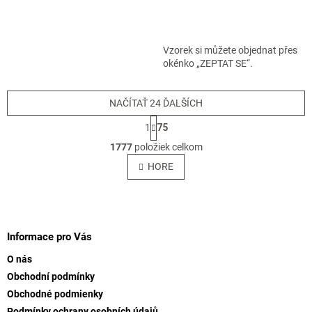
5,0
z
5
hviezdičiek.
Vzorek si můžete objednat přes
okénko „ZEPTAT SE“.
NAČÍTAŤ 24 ĎALŠÍCH
S
1
75
t
O
r
1777
položiek celkom
v
á
l
HORE
n
á
k
o
d
v
Z
a
a
c
á
n
i
p
Informace pro Vás
i
e
ä
e
p
O nás
t
r
Obchodní podmínky
i
v
Obchodné podmienky
e
k
Podmínky ochrany osobních údajů