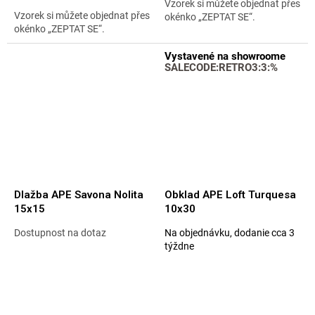
hviezdičiek.
Vzorek si můžete objednat přes
Vzorek si můžete objednat přes
okénko „ZEPTAT SE“.
okénko „ZEPTAT SE“.
Vystavené na showroome
SALECODE:RETRO3:3:%
Dlažba APE Savona Nolita
Obklad APE Loft Turquesa
15x15
10x30
Dostupnost na dotaz
Na objednávku, dodanie cca 3
Priemerné
Priemerné
týždne
hodnotenie
hodnotenie
produktu
produktu
je
je
5,0
5,0
z
z
5