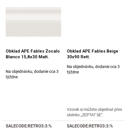
Obklad APE Fables Zocalo
Obklad APE Fables Beige
Blanco 15,8x30 Matt.
30x90 Rett.
Na objednávku, dodanie cca 3
Priemerné
Na objednávku, dodanie cca 3
týždne
hodnotenie
týždne
produktu
je
5,0
z
5
hviezdičiek.
Vzorek si můžete objednat přes
okénko „ZEPTAT SE“.
SALECODE:RETRO3:3:%
SALECODE:RETRO3:3:%