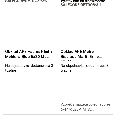
SALECODE:RETRO3:3:%
Vystavené na showroome
SALECODE:RETRO3:3:%
Obklad APE Fables Plinth
Obklad APE Metro
Moldura Blue 5x30 Mat.
Biselado Marfil Brillo
10x20
Na objednávku, dodanie cca 3
Na objednávku, dodanie cca 3
Priemerné
Priemerné
týždne
týždne
hodnotenie
hodnotenie
produktu
produktu
je
je
5,0
5,0
z
z
5
5
hviezdičiek.
hviezdičiek.
Vzorek si můžete objednat přes
okénko „ZEPTAT SE“.