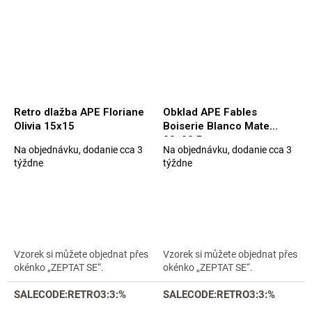
Retro dlažba APE Floriane
Obklad APE Fables
Olivia 15x15
Boiserie Blanco Mate
30x90 Rett.
Na objednávku, dodanie cca 3
Na objednávku, dodanie cca 3
Priemerné
Priemerné
týždne
týždne
hodnotenie
hodnotenie
produktu
produktu
je
je
5,0
5,0
z
z
5
5
hviezdičiek.
hviezdičiek.
Vzorek si můžete objednat přes
Vzorek si můžete objednat přes
okénko „ZEPTAT SE“.
okénko „ZEPTAT SE“.
SALECODE:RETRO3:3:%
SALECODE:RETRO3:3:%