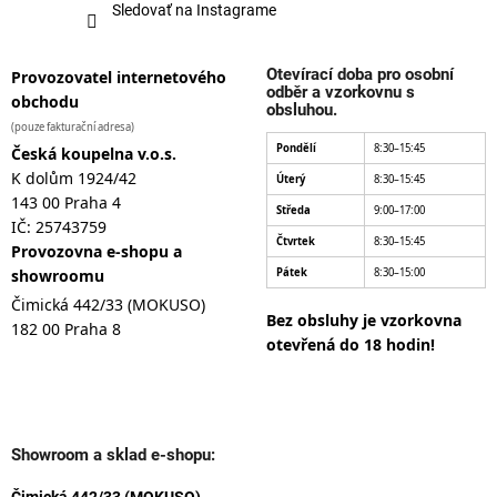
Sledovať na Instagrame
Otevírací doba pro osobní
Provozovatel internetového
odběr a vzorkovnu s
obchodu
obsluhou.
(pouze fakturační adresa)
Pondělí
8:30–15:45
Česká koupelna v.o.s.
K dolům 1924/42
Úterý
8:30–15:45
143 00 Praha 4
Středa
9:00–17:00
IČ: 25743759
Čtvrtek
8:30–15:45
Provozovna e-shopu a
showroomu
Pátek
8:30–15:00
Čimická 442/33 (MOKUSO)
Bez obsluhy je vzorkovna
182 00 Praha 8
otevřená do 18 hodin!
Showroom a sklad e-shopu:
Čimická 442/33 (MOKUSO)