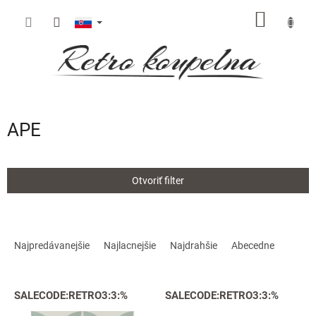
Prejsť
NÁKU
na
obsah
KOŠÍK
APE
Otvoriť filter
R
a
Najpredávanejšie
Najlacnejšie
Najdrahšie
Abecedne
d
e
V
n
SALECODE:RETRO3:3:%
SALECODE:RETRO3:3:%
ý
i