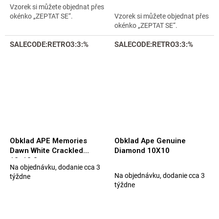
5
Vzorek si můžete objednat přes
hviezdičiek.
hviezdičiek.
okénko „ZEPTAT SE“.
Vzorek si můžete objednat přes
okénko „ZEPTAT SE“.
SALECODE:RETRO3:3:%
SALECODE:RETRO3:3:%
Obklad APE Memories
Obklad Ape Genuine
Dawn White Crackled
Diamond 10X10
12x13,8
Na objednávku, dodanie cca 3
Priemerné
Na objednávku, dodanie cca 3
týždne
hodnotenie
týždne
produktu
je
5,0