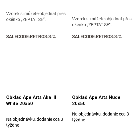
z
5
hviezdičiek.
Vzorek si můžete objednat přes
Vzorek si můžete objednat přes
okénko „ZEPTAT SE“.
okénko „ZEPTAT SE“.
SALECODE:RETRO3:3:%
SALECODE:RETRO3:3:%
Obklad Ape Arts Aka III
Obklad Ape Arts Nude
White 20x50
20x50
Na objednávku, dodanie cca 3
Priemerné
Na objednávku, dodanie cca 3
týždne
hodnotenie
týždne
produktu
je