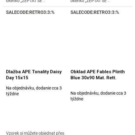
okénko „ZEPTAT SE“.
okénko „ZEPTAT SE“.
SALECODE:RETRO3:3:%
SALECODE:RETRO3:3:%
Dlažba APE Tonality Daisy
Obklad APE Fables Plinth
Day 15x15
Blue 30x90 Mat. Rett.
Na objednávku, dodanie cca 3
Priemerné
Na objednávku, dodanie cca 3
týždne
hodnotenie
týždne
produktu
je
5,0
z
5
hviezdičiek.
Vzorek si můžete objednat přes