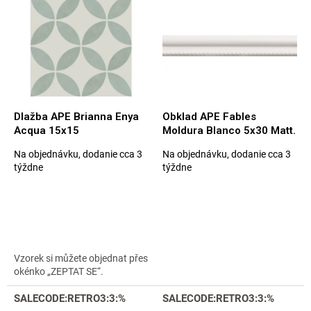
p
e
i
p
s
r
p
o
r
d
o
u
d
k
u
t
Dlažba APE Brianna Enya
Obklad APE Fables
k
o
Acqua 15x15
Moldura Blanco 5x30 Matt.
t
v
Na objednávku, dodanie cca 3
Na objednávku, dodanie cca 3
o
Priemerné
Priemerné
týždne
týždne
v
hodnotenie
hodnotenie
produktu
produktu
je
je
5,0
5,0
z
z
5
5
hviezdičiek.
hviezdičiek.
Vzorek si můžete objednat přes
okénko „ZEPTAT SE“.
SALECODE:RETRO3:3:%
SALECODE:RETRO3:3:%