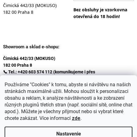
Čimická 442/33 (MOKUSO)
Bez obsluhy je vzorkovna
182 00 Praha 8
otevřená do 18 hodin!
Showroom a sklad e-shopu:
Čimická 442/33 (MOKUSO)
182 00 Praha 8
📞 Tel.: +420 603 574 112 (komunikujeme i přes
Whatsapp
Používáme "Cookies" k tomu, abyste si návštěvu na našich
)
stránkách maximálně užili. Mohou sloužit k personalizaci
✉️ E-mail: info@ceskakoupelna.cz
obsahu a reklam, k analýze návštěvnosti a ke zobrazení
různých pluginů třetích stran (např. sociální sítě, online chat
apod.). Můžete je všechny přijmout nebo si vybrat které
chcete zakázat. Více informací
zde
.
Nastavenie
Vytvoril Shoptet
+
plnenieshopu.cz