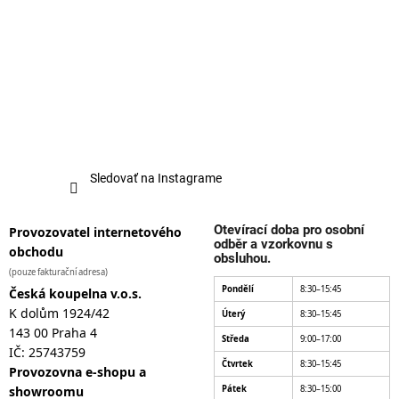
Sledovať na Instagrame
Otevírací doba pro osobní
Provozovatel internetového
odběr a vzorkovnu s
obchodu
obsluhou.
(pouze fakturační adresa)
Pondělí
8:30–15:45
Česká koupelna v.o.s.
K dolům 1924/42
Úterý
8:30–15:45
143 00 Praha 4
Středa
9:00–17:00
IČ: 25743759
Čtvrtek
8:30–15:45
Provozovna e-shopu a
showroomu
Pátek
8:30–15:00