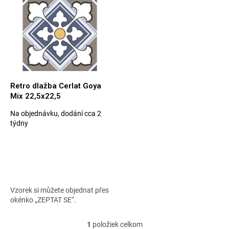
p
e
i
p
s
r
p
o
r
d
o
u
d
k
u
t
Retro dlažba Cerlat Goya
k
o
Mix 22,5x22,5
t
v
Na objednávku, dodání cca 2
o
Priemerné
týdny
v
hodnotenie
produktu
je
5,0
z
5
hviezdičiek.
Vzorek si můžete objednat přes
okénko „ZEPTAT SE“.
1
položiek celkom
O