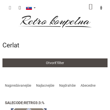
Prejsť
NÁKU
na
obsah
KOŠÍK
Cerlat
Otvoriť filter
R
a
Najpredávanejšie
Najlacnejšie
Najdrahšie
Abecedne
d
e
V
n
SALECODE:RETRO3:3:%
ý
i