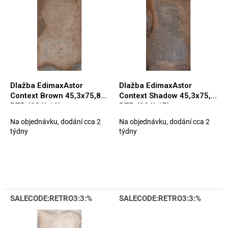
p
e
i
p
s
r
p
o
r
d
o
u
d
k
u
t
Dlažba EdimaxAstor
Dlažba EdimaxAstor
k
o
Context Brown 45,3x75,8
Context Shadow 45,3x75,8
t
v
BTR (824L16)
BTR (824L17)
o
Na objednávku, dodání cca 2
Na objednávku, dodání cca 2
v
týdny
týdny
SALECODE:RETRO3:3:%
SALECODE:RETRO3:3:%