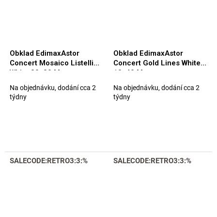
Obklad EdimaxAstor
Obklad EdimaxAstor
Concert Mosaico Listelli
Concert Gold Lines White
White 30x30 Matt.
10x40 Matt.
Na objednávku, dodání cca 2
Na objednávku, dodání cca 2
týdny
týdny
SALECODE:RETRO3:3:%
SALECODE:RETRO3:3:%