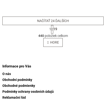
NAČÍTAŤ 24 ĎALŠÍCH
S
1
19
t
O
r
440
položiek celkom
v
á
l
HORE
n
á
k
o
d
v
Z
a
a
c
á
n
i
p
Informace pro Vás
i
e
ä
e
p
O nás
t
r
Obchodní podmínky
i
v
Obchodné podmienky
e
k
y
Podmínky ochrany osobních údajů
v
Reklamační řád
ý
p