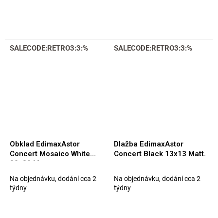
SALECODE:RETRO3:3:%
SALECODE:RETRO3:3:%
Obklad EdimaxAstor
Dlažba EdimaxAstor
Concert Mosaico White
Concert Black 13x13 Matt.
30x30 Matt.
Na objednávku, dodání cca 2
Na objednávku, dodání cca 2
týdny
týdny