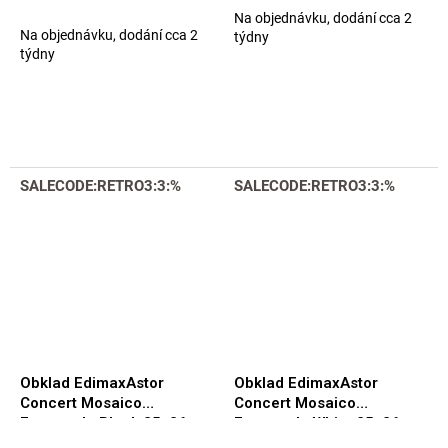
Black 30x31 Matt.
White 30x31 Matt.
Na objednávku, dodání cca 2
Priemerné
Na objednávku, dodání cca 2
týdny
hodnotenie
týdny
produktu
je
5,0
z
5
hviezdičiek.
SALECODE:RETRO3:3:%
SALECODE:RETRO3:3:%
Obklad EdimaxAstor
Obklad EdimaxAstor
Concert Mosaico
Concert Mosaico
Esagonale Black 25x26
Esagonale White 25x26
Matt.
Matt.