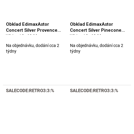
Obklad EdimaxAstor
Obklad EdimaxAstor
Concert Silver Provence
Concert Silver Pinecone
White 10x40 Matt.
White 10x40 Matt.
Na objednávku, dodání cca 2
Na objednávku, dodání cca 2
týdny
týdny
SALECODE:RETRO3:3:%
SALECODE:RETRO3:3:%