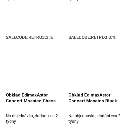
SALECODE:RETRO3:3:%
SALECODE:RETRO3:3:%
Obklad EdimaxAstor
Obklad EdimaxAstor
Concert Mosaico Chess
Concert Mosaico Black
30x30 Matt.
30x30 Matt.
Na objednávku, dodání cca 2
Na objednávku, dodání cca 2
týdny
týdny