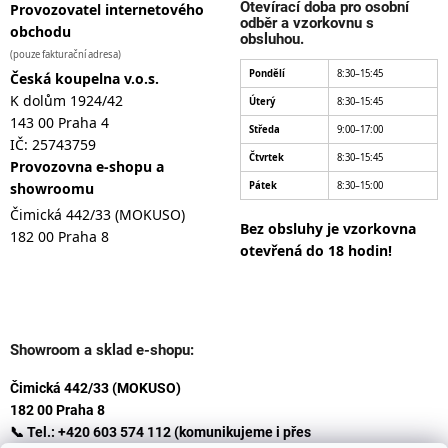
Otevírací doba pro osobní
Provozovatel internetového
odběr a vzorkovnu s
obchodu
obsluhou.
(pouze fakturační adresa)
Pondělí
8:30–15:45
Česká koupelna v.o.s.
K dolům 1924/42
Úterý
8:30–15:45
143 00 Praha 4
Středa
9:00–17:00
IČ: 25743759
Čtvrtek
8:30–15:45
Provozovna e-shopu a
showroomu
Pátek
8:30–15:00
Čimická 442/33 (MOKUSO)
Bez obsluhy je vzorkovna
182 00 Praha 8
otevřená do 18 hodin!
Showroom a sklad e-shopu:
Čimická 442/33 (MOKUSO)
182 00 Praha 8
📞 Tel.: +420 603 574 112 (komunikujeme i přes