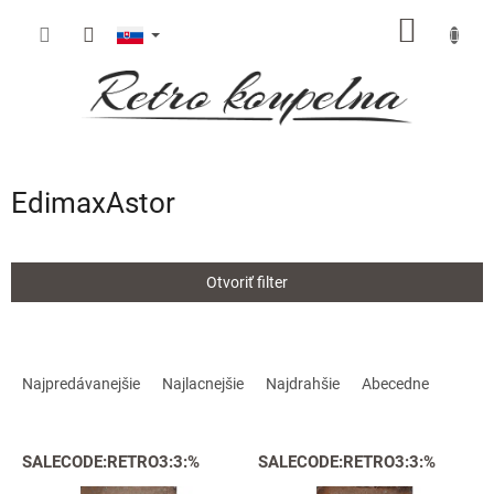
Prejsť
NÁKU
na
obsah
KOŠÍK
EdimaxAstor
Otvoriť filter
R
a
Najpredávanejšie
Najlacnejšie
Najdrahšie
Abecedne
d
e
V
n
SALECODE:RETRO3:3:%
SALECODE:RETRO3:3:%
ý
i