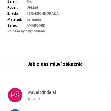
Balení
:
1ks
Použití
:
Obklad
Značky
:
CERAMICHE GRAZIA
Material
:
Keramika
Serie
:
AMARCORD
Položka byla vyprodána…
Pavel Šindelář
PŠ
Hodnocení obchodu je 5 z 5 hvězdiček.
6.8.2026