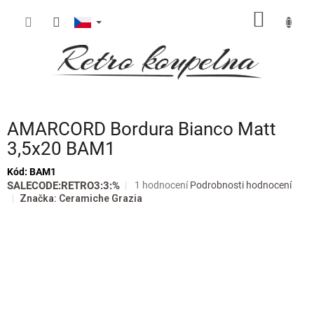
Přejít
NÁKUP
na
obsah
KOŠÍK
AMARCORD Bordura Bianco Matt
3,5x20 BAM1
Kód:
BAM1
Průměrné
SALECODE:RETRO3:3:%
1 hodnocení
Podrobnosti hodnocení
hodnocení
Značka:
Ceramiche Grazia
produktu
je
5,0
z
5
hvězdiček.