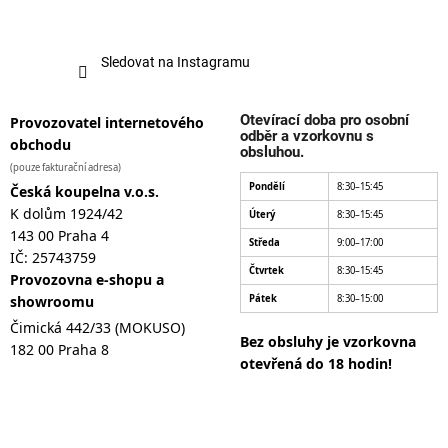
Sledovat na Instagramu
Otevírací doba pro osobní
Provozovatel internetového
odběr a vzorkovnu s
obchodu
obsluhou.
(pouze fakturační adresa)
Pondělí
8:30–15:45
Česká koupelna v.o.s.
K dolům 1924/42
Úterý
8:30–15:45
143 00 Praha 4
Středa
9:00–17:00
IČ: 25743759
Čtvrtek
8:30–15:45
Provozovna e-shopu a
showroomu
Pátek
8:30–15:00
Čimická 442/33 (MOKUSO)
Bez obsluhy je vzorkovna
182 00 Praha 8
otevřená do 18 hodin!