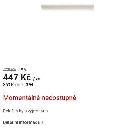
475 Kč
–5 %
447 Kč
/ ks
369 Kč bez DPH
Měrná
Momentálně nedostupné
cena:
Položka byla vyprodána…
Detailní informace