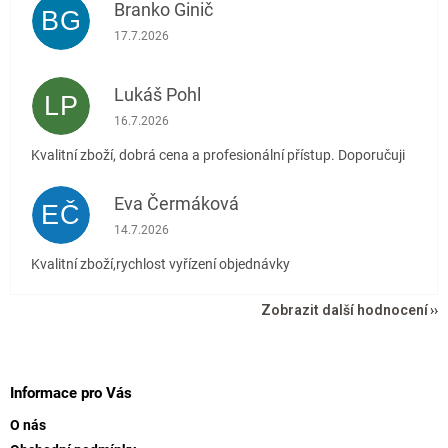
Branko Ginič
BG
Hodnocení obchodu je 5 z 5 hvězdiček.
17.7.2026
Lukáš Pohl
LP
Hodnocení obchodu je 5 z 5 hvězdiček.
16.7.2026
Kvalitní zboží, dobrá cena a profesionální přístup. Doporučuji
Eva Čermáková
EČ
Hodnocení obchodu je 5 z 5 hvězdiček.
14.7.2026
Kvalitní zboží,rychlost vyřízení objednávky
Zobrazit další hodnocení
Z
á
p
Informace pro Vás
a
O nás
t