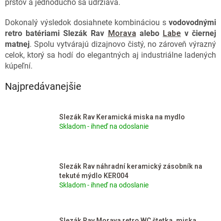
prstov a jednoducho sa udržiava.
Dokonalý výsledok dosiahnete kombináciou s
vodovodnými
retro batériami Slezák Rav
Morava
alebo
Labe
v čiernej
matnej
. Spolu vytvárajú dizajnovo čistý, no zároveň výrazný
celok, ktorý sa hodí do elegantných aj industriálne ladených
kúpeľní.
Najpredávanejšie
Slezák Rav Keramická miska na mydlo
Skladom - ihneď na odoslanie
Slezák Rav náhradní keramický zásobník na
tekuté mýdlo KER004
Skladom - ihneď na odoslanie
Slezák Rav Morava retro WC štetka, miska