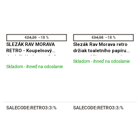
€24,20
–18 %
€34,08
–18 %
SLEZÁK RAV MORAVA
Slezák Rav Morava retro
RETRO - Koupelnový
držiak toaletního papíru
doplněk Kruh na ručníky,
rezervní čierna matná
Skladom - ihneď na odoslanie
Priemerné
Černá - matná
MKA0402CMAT
Skladom - ihneď na odoslanie
hodnotenie
MKA0104CMAT
produktu
je
4,1
z
5
hviezdičiek.
SALECODE:RETRO3:3:%
SALECODE:RETRO3:3:%