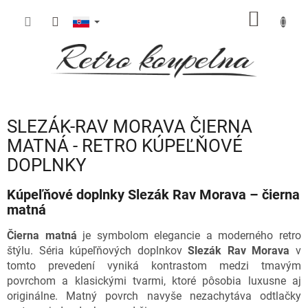
Prejsť
NÁKU
na
obsah
KOŠÍK
SLEZÁK-RAV MORAVA ČIERNA
MATNÁ - RETRO KÚPEĽŇOVÉ
DOPLNKY
Kúpeľňové doplnky Slezák Rav Morava – čierna
matná
Čierna matná
je symbolom elegancie a moderného retro
štýlu. Séria kúpeľňových doplnkov
Slezák Rav Morava
v
tomto prevedení vyniká kontrastom medzi tmavým
povrchom a klasickými tvarmi, ktoré pôsobia luxusne aj
originálne. Matný povrch navyše nezachytáva odtlačky