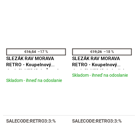
€16,54
–17 %
€19,26
–18 %
SLEZÁK RAV MORAVA
SLEZÁK RAV MORAVA
RETRO - Koupelnový
RETRO - Koupelnový
doplněk Věšáček, Černá -
doplněk Věšáček dvojitý,
Skladom - ihneď na odoslanie
Priemerné
matná MKA0100CMAT
Černá - matná
Skladom - ihneď na odoslanie
hodnotenie
MKA0102CMAT
produktu
je
5,0
z
5
hviezdičiek.
SALECODE:RETRO3:3:%
SALECODE:RETRO3:3:%