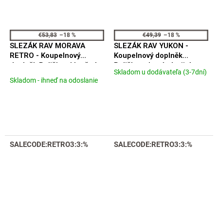
€53,83
–18 %
€49,39
–18 %
SLEZÁK RAV MORAVA
SLEZÁK RAV YUKON -
RETRO - Koupelnový
Koupelnový doplněk
doplněk Polička skleněná
Polička rohová, dvojitá,
Skladom u dodávateľa (3-7dní)
Priemerné
500 mm, Černá - matná
Černá - matná
Skladom - ihneď na odoslanie
hodnotenie
MKA0900/50CMAT
YUA0800CMAT
produktu
je
5,0
z
5
hviezdičiek.
SALECODE:RETRO3:3:%
SALECODE:RETRO3:3:%