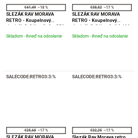
€41,49
–18 %
€38,52
–17 %
SLEZÁK RAV MORAVA
SLEZÁK RAV MORAVA
RETRO - Koupelnový
RETRO - Koupelnový
doplněk Držák ručníku 550,
doplněk Držák ručníků 400,
5 mm, Černá - matná
5 mm, Černá - matná
Skladom - ihneď na odoslanie
Skladom - ihneď na odoslanie
MKA0701/55CMAT
MKA0701/40CMAT
SALECODE:RETRO3:3:%
SALECODE:RETRO3:3:%
€25,68
–17 %
€32,25
–17 %
SLEZÁK RAV MORAVA
Slezák Rav Morava retro