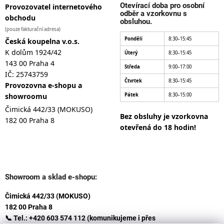
Otevírací doba pro osobní
Provozovatel internetového
odběr a vzorkovnu s
obchodu
obsluhou.
(pouze fakturační adresa)
Pondělí
8:30–15:45
Česká koupelna v.o.s.
K dolům 1924/42
Úterý
8:30–15:45
143 00 Praha 4
Středa
9:00–17:00
IČ: 25743759
Čtvrtek
8:30–15:45
Provozovna e-shopu a
showroomu
Pátek
8:30–15:00
Čimická 442/33 (MOKUSO)
Bez obsluhy je vzorkovna
182 00 Praha 8
otevřená do 18 hodin!
Showroom a sklad e-shopu:
Čimická 442/33 (MOKUSO)
182 00 Praha 8
📞 Tel.: +420 603 574 112 (komunikujeme i přes