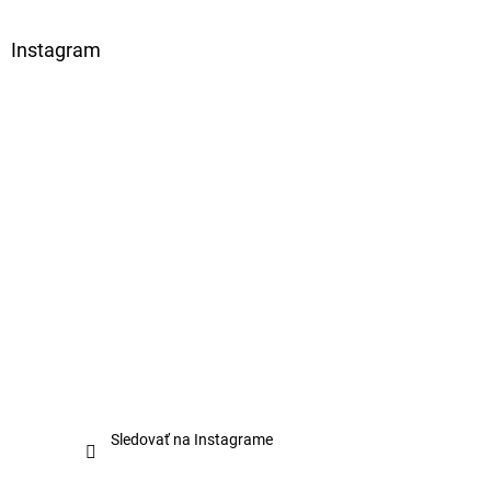
v
ý
Instagram
p
i
s
u
Sledovať na Instagrame