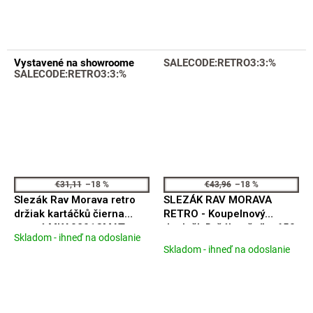
je
je
4,1
4,4
z
z
5
5
Vystavené na showroome
SALECODE:RETRO3:3:%
hviezdičiek.
hviezdičiek.
SALECODE:RETRO3:3:%
€31,11
–18 %
€43,96
–18 %
Slezák Rav Morava retro
SLEZÁK RAV MORAVA
držiak kartáčků čierna
RETRO - Koupelnový
matná MKA0201CMAT
doplněk Držák ručníku 650,
Skladom - ihneď na odoslanie
Priemerné
5 mm, Černá - matná
Skladom - ihneď na odoslanie
hodnotenie
MKA0701/65CMAT
produktu
je
4,8
z