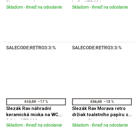
čierna matná
kefky KER001
Skladom - ihneď na odoslanie
Skladom - ihneď na odoslanie
Priemerné
Priemerné
MKA0500CMAT
hodnotenie
hodnotenie
produktu
produktu
je
je
4,9
4,3
z
z
5
5
SALECODE:RETRO3:3:%
SALECODE:RETRO3:3:%
hviezdičiek.
hviezdičiek.
€12,59
–17 %
€36,05
–18 %
Slezák Rav náhradní
Slezák Rav Morava retro
keramická miska na WC
držiak toaletního papíru s
štětku KER003
krytem čierna matná
Skladom - ihneď na odoslanie
Skladom - ihneď na odoslanie
Priemerné
Priemerné
MKA0400CMAT
hodnotenie
hodnotenie
produktu
produktu