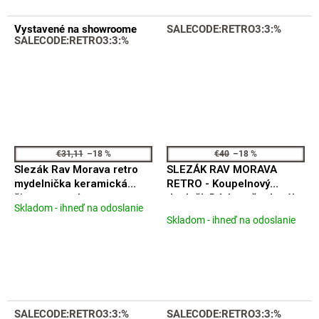
5
hviezdičiek.
Vystavené na showroome
SALECODE:RETRO3:3:%
SALECODE:RETRO3:3:%
€31,11
–18 %
€40
–18 %
Slezák Rav Morava retro
SLEZÁK RAV MORAVA
mydelnička keramická
RETRO - Koupelnový
čierna matná
doplněk Dávkovač tekutého
Skladom - ihneď na odoslanie
Priemerné
MKA0300CMAT
mýdla, Černá - matná
Skladom - ihneď na odoslanie
hodnotenie
MKA0303CMAT
produktu
je
5,0
z
5
hviezdičiek.
SALECODE:RETRO3:3:%
SALECODE:RETRO3:3:%