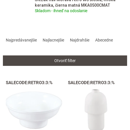
keramika, čierna matná MKA0500CMAT
Skladom - ihneď na odoslanie
R
a
Najpredávanejšie
Najlacnejšie
Najdrahšie
Abecedne
d
e
n
Otvoriť filter
i
e
p
V
SALECODE:RETRO3:3:%
SALECODE:RETRO3:3:%
r
ý
o
p
d
i
u
s
k
p
t
r
o
o
v