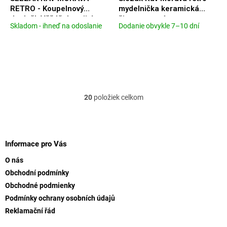
RETRO - Koupelnový
mydelnička keramická
doplněk Věšáček trojitý,
čierna matná
Skladom - ihneď na odoslanie
Dodanie obvykle 7–10 dní
Priemerné
Priemerné
Černá - matná
MKA0301CMAT
hodnotenie
hodnotenie
MKA0105CMAT
produktu
produktu
je
je
5,0
5,0
z
z
5
5
hviezdičiek.
hviezdičiek.
20
položiek celkom
O
v
l
Z
á
á
d
p
Informace pro Vás
a
ä
c
O nás
t
i
Obchodní podmínky
i
e
Obchodné podmienky
e
p
r
Podmínky ochrany osobních údajů
v
Reklamační řád
k
y