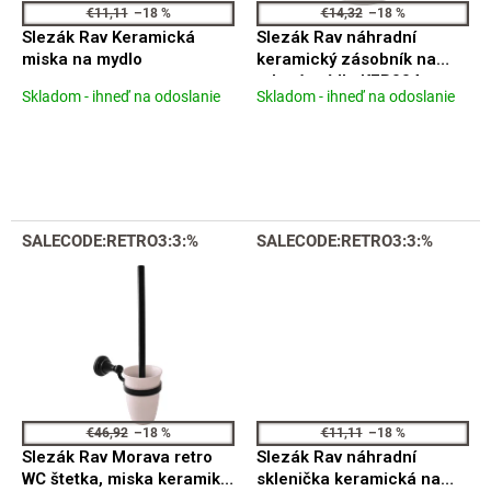
d
€11,11
–18 %
€14,32
–18 %
u
Slezák Rav Keramická
Slezák Rav náhradní
k
miska na mydlo
keramický zásobník na
t
tekuté mýdlo KER004
Skladom - ihneď na odoslanie
Skladom - ihneď na odoslanie
o
Priemerné
Priemerné
hodnotenie
hodnotenie
v
produktu
produktu
je
je
5,0
4,3
z
z
5
5
SALECODE:RETRO3:3:%
SALECODE:RETRO3:3:%
hviezdičiek.
hviezdičiek.
€46,92
–18 %
€11,11
–18 %
Slezák Rav Morava retro
Slezák Rav náhradní
WC štetka, miska keramika,
sklenička keramická na