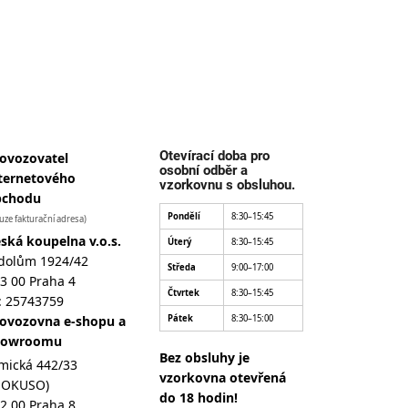
Otevírací doba pro
ovozovatel
osobní odběr a
ternetového
vzorkovnu s obsluhou.
bchodu
Pondělí
8:30–15:45
uze fakturační adresa)
ská koupelna v.o.s.
Úterý
8:30–15:45
dolům 1924/42
Středa
9:00–17:00
3 00 Praha 4
Čtvrtek
8:30–15:45
: 25743759
ovozovna e-shopu a
Pátek
8:30–15:00
howroomu
Bez obsluhy je
mická 442/33
vzorkovna otevřená
MOKUSO)
do 18 hodin!
2 00 Praha 8