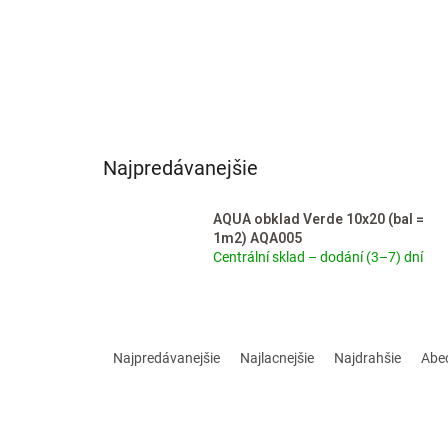
Najpredávanejšie
AQUA obklad Verde 10x20 (bal =
1m2) AQA005
Centrální sklad – dodání (3–7) dní
R
a
Najpredávanejšie
Najlacnejšie
Najdrahšie
Abe
d
e
n
i