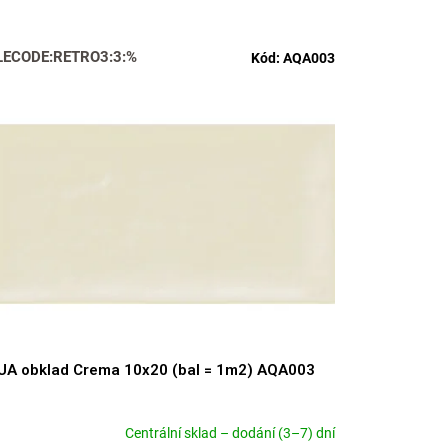
LECODE:RETRO3:3:%
Kód:
AQA003
A obklad Crema 10x20 (bal = 1m2) AQA003
Centrální sklad – dodání (3–7) dní
emerné