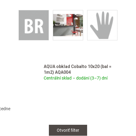
AQUA obklad Cobalto 10x20 (bal =
1m2) AQA004
Centrální sklad – dodání (3–7) dní
cedne
Otvoriť filter