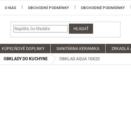
O NÁS
OBCHODNÍ PODMÍNKY
OBCHODNÉ PODMIENKY
HĽADAŤ
KÚPEĽŇOVÉ DOPLNKY
SANITÁRNA KERAMIKA
ZRKADLÁ 
OBKLADY DO KUCHYNE
OBKLAD AQUA 10X20