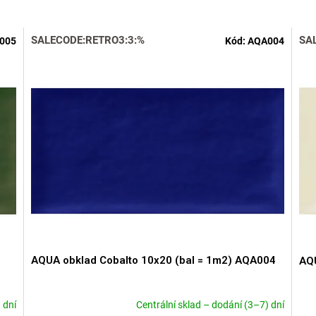
SALECODE:RETRO3:3:%
SA
005
Kód:
AQA004
AQUA obklad Cobalto 10x20 (bal = 1m2) AQA004
AQU
 dní
Centrální sklad – dodání (3–7) dní
Priemerné
Pri