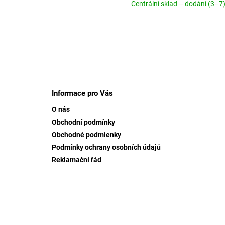
Centrální sklad – dodání (3–7)
Z
á
p
Informace pro Vás
ä
O nás
t
Obchodní podmínky
i
Obchodné podmienky
e
Podmínky ochrany osobních údajů
Reklamační řád