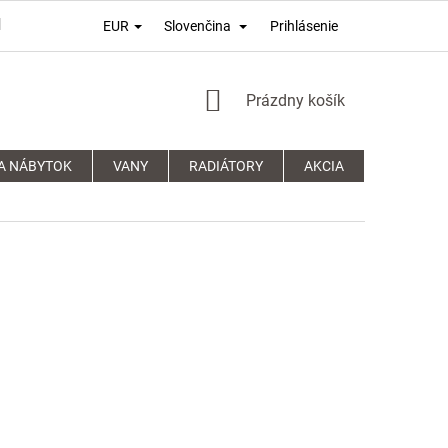
Prihlásenie
EUR
Slovenčina
PODMÍNKY OCHRANY OSOBNÍCH ÚDAJŮ
REKLAMAČNÍ ŘÁD
NÁKUPNÝ
Prázdny košík
KOŠÍK
A NÁBYTOK
VANY
RADIÁTORY
AKCIA
SPRCHOVÉ