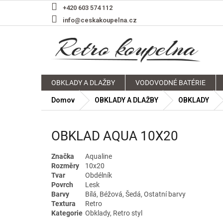
Prejsť
+420 603 574 112
na
info@ceskakoupelna.cz
obsah
OBKLADY A DLAŽBY
VODOVODNÉ BATÉRIE
Domov
OBKLADY A DLAŽBY
OBKLADY
OBKLAD AQUA 10X20
Značka
Aqualine
Rozměry
10x20
Tvar
Obdélník
Povrch
Lesk
Barvy
Bílá, Béžová, Šedá, Ostatní barvy
Textura
Retro
Kategorie
Obklady, Retro styl