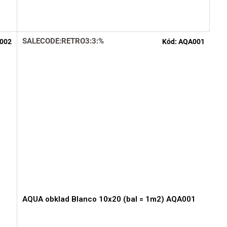
hodnotenie
hod
produktu
pro
je
je
5,0
3,5
SALECODE:RETRO3:3:%
002
Kód:
AQA001
z
z
5
5
hviezdičiek.
hvie
AQUA obklad Blanco 10x20 (bal = 1m2) AQA001