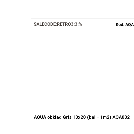
hodnotenie
produktu
je
4,0
SALECODE:RETRO3:3:%
Kód:
AQA
z
5
hviezdičiek.
AQUA obklad Gris 10x20 (bal = 1m2) AQA002