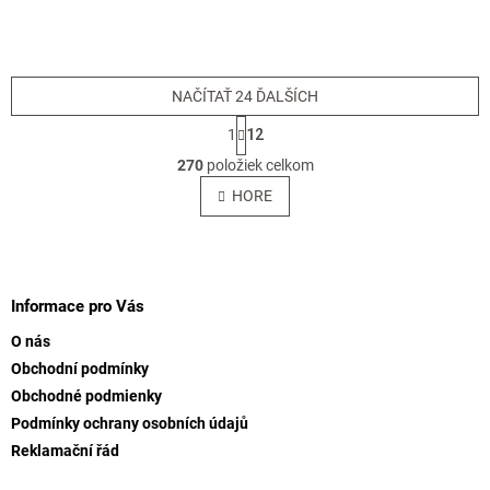
NAČÍTAŤ 24 ĎALŠÍCH
S
1
12
t
O
r
270
položiek celkom
v
á
l
HORE
n
á
k
o
d
v
Z
a
a
c
á
n
i
p
Informace pro Vás
i
e
ä
e
p
O nás
t
r
Obchodní podmínky
i
v
Obchodné podmienky
e
k
y
Podmínky ochrany osobních údajů
v
Reklamační řád
ý
p