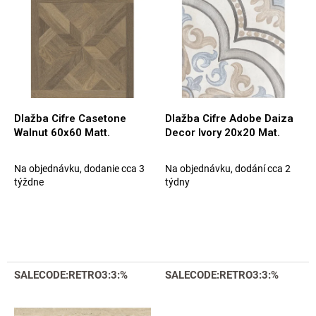
p
e
i
p
s
r
p
o
r
d
o
u
d
k
u
t
Dlažba Cifre Casetone
Dlažba Cifre Adobe Daiza
k
o
Walnut 60x60 Matt.
Decor Ivory 20x20 Mat.
t
v
o
Na objednávku, dodanie cca 3
Na objednávku, dodání cca 2
v
týždne
týdny
SALECODE:RETRO3:3:%
SALECODE:RETRO3:3:%