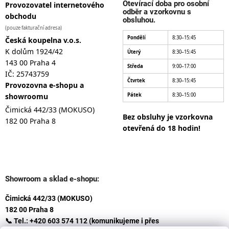
Otevírací doba pro osobní
Provozovatel internetového
odběr a vzorkovnu s
obchodu
obsluhou.
(pouze fakturační adresa)
Pondělí
8:30–15:45
Česká koupelna v.o.s.
K dolům 1924/42
Úterý
8:30–15:45
143 00 Praha 4
Středa
9:00–17:00
IČ: 25743759
Čtvrtek
8:30–15:45
Provozovna e-shopu a
showroomu
Pátek
8:30–15:00
Čimická 442/33 (MOKUSO)
Bez obsluhy je vzorkovna
182 00 Praha 8
otevřená do 18 hodin!
Showroom a sklad e-shopu:
Čimická 442/33 (MOKUSO)
182 00 Praha 8
📞 Tel.: +420 603 574 112 (komunikujeme i přes