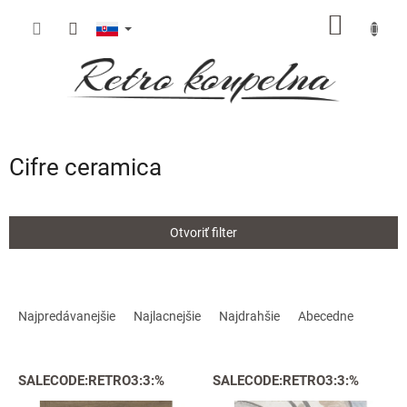
Prejsť
NÁKU
na
obsah
KOŠÍK
Cifre ceramica
Otvoriť filter
R
a
Najpredávanejšie
Najlacnejšie
Najdrahšie
Abecedne
d
e
V
n
SALECODE:RETRO3:3:%
SALECODE:RETRO3:3:%
ý
i