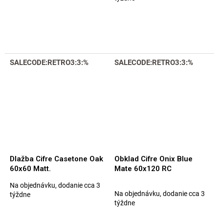
produktu
je
5,0
z
5
hviezdičiek.
SALECODE:RETRO3:3:%
SALECODE:RETRO3:3:%
Dlažba Cifre Casetone Oak
Obklad Cifre Onix Blue
60x60 Matt.
Mate 60x120 RC
Na objednávku, dodanie cca 3
Priemerné
Na objednávku, dodanie cca 3
týždne
hodnotenie
týždne
produktu
je