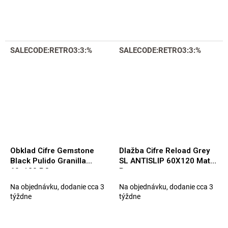
5,0
z
5
hviezdičiek.
SALECODE:RETRO3:3:%
SALECODE:RETRO3:3:%
Obklad Cifre Gemstone
Dlažba Cifre Reload Grey
Black Pulido Granilla
SL ANTISLIP 60X120 Matt.
60x120 RC
Rett.
Na objednávku, dodanie cca 3
Na objednávku, dodanie cca 3
týždne
týždne