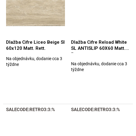
Dlažba Cifre Liceo Beige Sl
Dlažba Cifre Reload White
60x120 Matt. Rett.
SL ANTISLIP 60X60 Matt.
Rett.
Na objednávku, dodanie cca 3
Priemerné
Na objednávku, dodanie cca 3
týždne
hodnotenie
týždne
produktu
je
5,0
z
5
hviezdičiek.
SALECODE:RETRO3:3:%
SALECODE:RETRO3:3:%