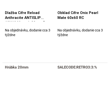
Dlažba Cifre Reload
Obklad Cifre Onix Pearl
Anthracite ANTISLIP
Mate 60x60 RC
60X60 Matt. tl. 20mm Rett.
Na objednávku, dodanie cca 3
Na objednávku, dodanie cca 3
týždne
týždne
Hrúbka 20mm
SALECODE:RETRO3:3:%