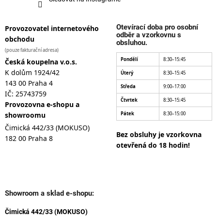
Otevírací doba pro osobní
Provozovatel internetového
odběr a vzorkovnu s
obchodu
obsluhou.
(pouze fakturační adresa)
Pondělí
8:30–15:45
Česká koupelna v.o.s.
K dolům 1924/42
Úterý
8:30–15:45
143 00 Praha 4
Středa
9:00–17:00
IČ: 25743759
Čtvrtek
8:30–15:45
Provozovna e-shopu a
showroomu
Pátek
8:30–15:00
Čimická 442/33 (MOKUSO)
Bez obsluhy je vzorkovna
182 00 Praha 8
otevřená do 18 hodin!
Showroom a sklad e-shopu:
Čimická 442/33 (MOKUSO)