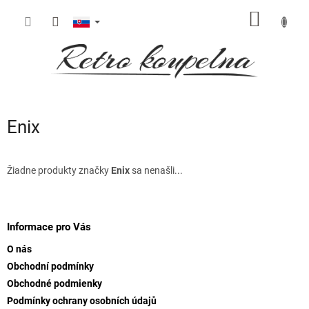
Prejsť
NÁKU
na
obsah
KOŠÍK
Enix
Žiadne produkty značky
Enix
sa nenašli...
Z
á
p
Informace pro Vás
ä
O nás
t
Obchodní podmínky
i
Obchodné podmienky
e
Podmínky ochrany osobních údajů