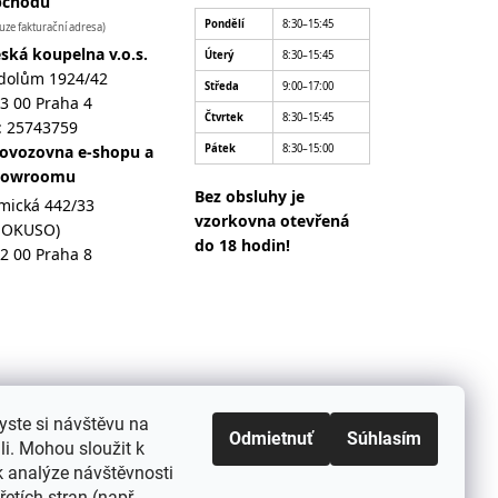
bchodu
Pondělí
8:30–15:45
uze fakturační adresa)
ská koupelna v.o.s.
Úterý
8:30–15:45
dolům 1924/42
Středa
9:00–17:00
3 00 Praha 4
Čtvrtek
8:30–15:45
: 25743759
ovozovna e-shopu a
Pátek
8:30–15:00
howroomu
Bez obsluhy je
mická 442/33
vzorkovna otevřená
MOKUSO)
do 18 hodin!
2 00 Praha 8
yste si návštěvu na
Odmietnuť
Súhlasím
i. Mohou sloužit k
k analýze návštěvnosti
etích stran (např.