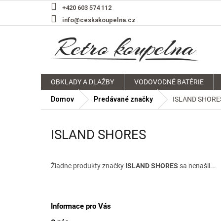
Prejsť
+420 603 574 112
na
info@ceskakoupelna.cz
obsah
OBKLADY A DLAŽBY
VODOVODNÉ BATÉRIE
Domov
Predávané značky
ISLAND SHORE
ISLAND SHORES
Žiadne produkty značky
ISLAND SHORES
sa nenašli...
Z
á
p
Informace pro Vás
ä