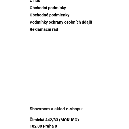
O nás
t
Obchodní podmínky
i
Obchodné podmienky
e
Podmínky ochrany osobních údajů
Reklamační řád
Showroom a sklad e-shopu:
Čimická 442/33 (MOKUSO)
182 00 Praha 8