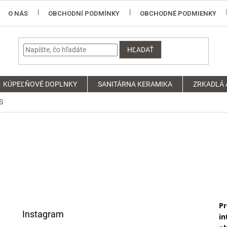
O NÁS
OBCHODNÍ PODMÍNKY
OBCHODNÉ PODMIENKY
HĽADAŤ
KÚPEĽŇOVÉ DOPLNKY
SANITÁRNA KERAMIKA
ZRKADLÁ 
S
Pr
Instagram
in