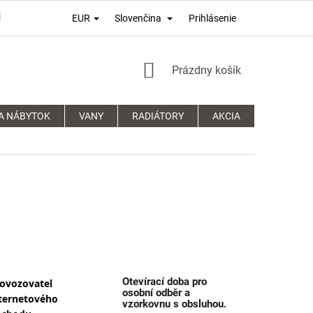
Prihlásenie
EUR
Slovenčina
PODMÍNKY OCHRANY OSOBNÍCH ÚDAJŮ
REKLAMAČNÍ ŘÁD
NÁKUPNÝ
Prázdny košík
KOŠÍK
A NÁBYTOK
VANY
RADIÁTORY
AKCIA
SPRCHOVÉ
Otevírací doba pro
ovozovatel
osobní odběr a
ternetového
vzorkovnu s obsluhou.