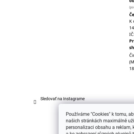
o
(po
Če
K 
14
IČ
Pr
s
Či
(
18
Sledovať na Instagrame
Používáme "Cookies" k tomu, ab
našich stránkách maximálně užil
personalizaci obsahu a reklam, 
a ke zobrazení různých pluginů tř