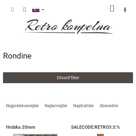
Prejsť
NÁKU
na
obsah
KOŠÍK
Rondine
Otvoriť filter
R
a
Najpredávanejšie
Najlacnejšie
Najdrahšie
Abecedne
d
e
V
n
Hrúbka 20mm
SALECODE:RETRO3:3:%
ý
i