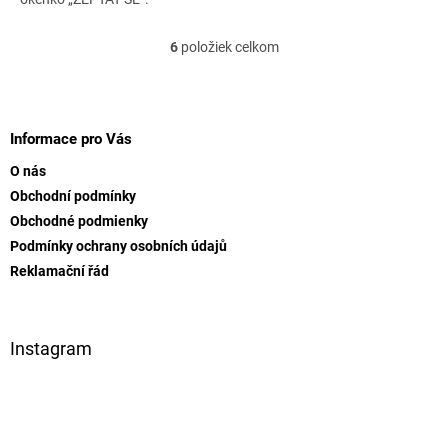
6
položiek celkom
O
v
l
Z
á
á
d
p
Informace pro Vás
a
ä
c
O nás
t
i
Obchodní podmínky
i
e
Obchodné podmienky
e
p
r
Podmínky ochrany osobních údajů
v
Reklamační řád
k
y
v
ý
Instagram
p
i
s
u