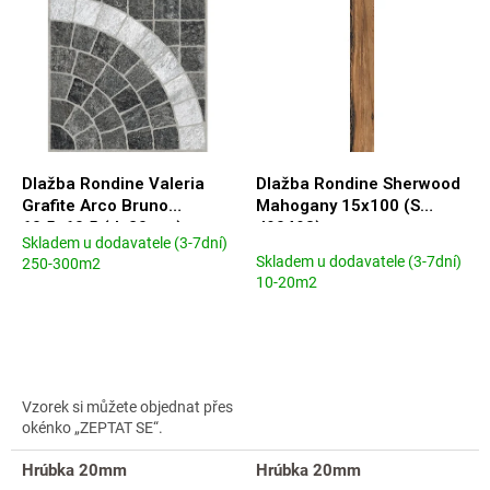
p
e
i
p
s
r
p
o
r
d
o
u
d
k
u
t
Dlažba Rondine Valeria
Dlažba Rondine Sherwood
k
o
Grafite Arco Bruno
Mahogany 15x100 (S
t
v
60,5x60,5 (tl. 20mm)
J90493)
Skladem u dodavatele (3-7dní)
o
Priemerné
Skladem u dodavatele (3-7dní)
250-300m2
v
hodnotenie
10-20m2
produktu
je
4,3
z
5
hviezdičiek.
Vzorek si můžete objednat přes
okénko „ZEPTAT SE“.
Hrúbka 20mm
Hrúbka 20mm