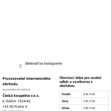
Sledovať na Instagrame
Otevírací doba pro osobní
Provozovatel internetového
odběr a vzorkovnu s
obchodu
obsluhou.
(pouze fakturační adresa)
Pondělí
8:30–15:45
Česká koupelna v.o.s.
K dolům 1924/42
Úterý
8:30–15:45
143 00 Praha 4
Středa
9:00–17:00