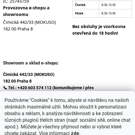
IČ: 25743759
Čtvrtek
8:30–15:45
Provozovna e-shopu a
showroomu
Pátek
8:30–15:00
Čimická 442/33 (MOKUSO)
Bez obsluhy je vzorkovna
182 00 Praha 8
otevřená do 18 hodin!
Showroom a sklad e-shopu:
Čimická 442/33 (MOKUSO)
182 00 Praha 8
📞 Tel.: +420 603 574 112 (komunikujeme i přes
Whatsapp
Používáme "Cookies" k tomu, abyste si návštěvu na našich
)
stránkách maximálně užili. Mohou sloužit k personalizaci
✉️ E-mail: info@ceskakoupelna.cz
obsahu a reklam, k analýze návštěvnosti a ke zobrazení
různých pluginů třetích stran (např. sociální sítě, online chat
apod.). Můžete je všechny přijmout nebo si vybrat které
chcete zakázat. Více informací
zde
.