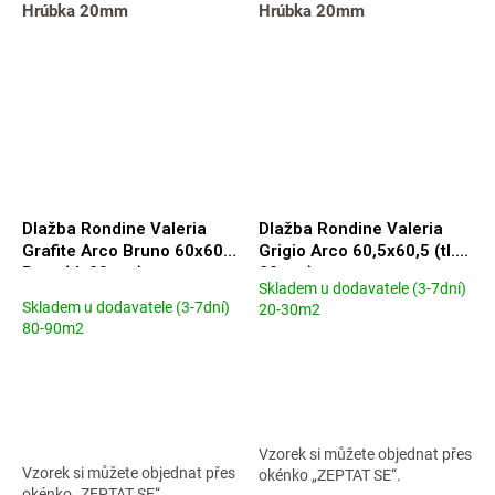
Hrúbka 20mm
Hrúbka 20mm
Dlažba Rondine Valeria
Dlažba Rondine Valeria
Grafite Arco Bruno 60x60
Grigio Arco 60,5x60,5 (tl.
Rett. (tl. 20mm)
20mm)
Skladem u dodavatele (3-7dní)
Priemerné
Skladem u dodavatele (3-7dní)
20-30m2
hodnotenie
80-90m2
produktu
je
5,0
z
5
hviezdičiek.
Vzorek si můžete objednat přes
Vzorek si můžete objednat přes
okénko „ZEPTAT SE“.
okénko „ZEPTAT SE“.