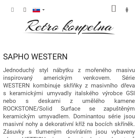
Prejsť
NÁKU
na
obsah
KOŠÍK
SAPHO WESTERN
Jednoduchý styl nábytku z mořeného masivu
inspirovaný americkým venkovem. Série
WESTERN kombinuje skříňky z masivního dřeva
s keramickými umyvadly italského výrobce GSI
nebo s deskami z umělého kamene
ROCKSTONE/Solid Surface se zapuštěným
keramickým umyvadlem. Dominantou série jsou
masivní nohy a dekorativní kříž na bocích skříněk.
Zásuvky s tlumeným dovíráním jsou vybaveny