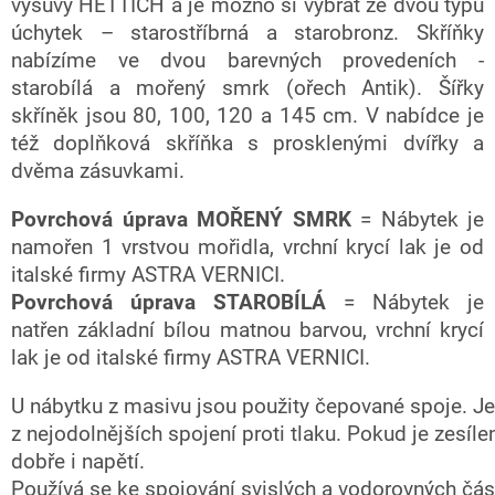
výsuvy HETTICH a je možno si vybrat ze dvou typů
úchytek – starostříbrná a starobronz. Skříňky
nabízíme ve dvou barevných provedeních -
starobílá a mořený smrk (ořech Antik). Šířky
skříněk jsou 80, 100, 120 a 145 cm. V nabídce je
též doplňková skříňka s prosklenými dvířky a
dvěma zásuvkami.
Povrchová úprava MOŘENÝ SMRK
= Nábytek je
namořen 1 vrstvou mořidla, vrchní krycí lak je od
italské firmy ASTRA VERNICI.
Povrchová úprava STAROBÍLÁ
= Nábytek je
natřen základní bílou matnou barvou, vrchní krycí
lak je od italské firmy ASTRA VERNICI.
U nábytku z masivu jsou použity čepované spoje. J
z nejodolnějších spojení proti tlaku. Pokud je zesíle
dobře i napětí.
Používá se ke spojování svislých a vodorovných čás