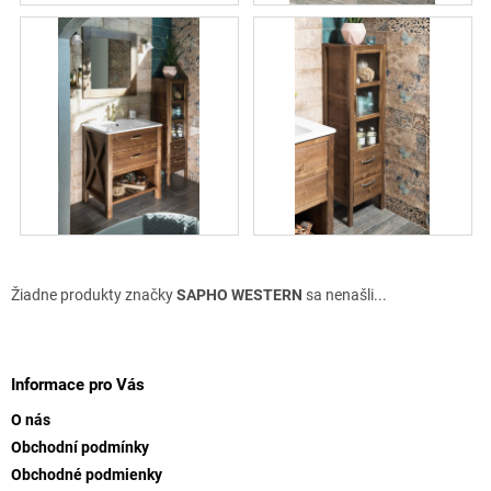
Žiadne produkty značky
SAPHO WESTERN
sa nenašli...
Z
á
p
Informace pro Vás
ä
O nás
t
Obchodní podmínky
i
Obchodné podmienky
e