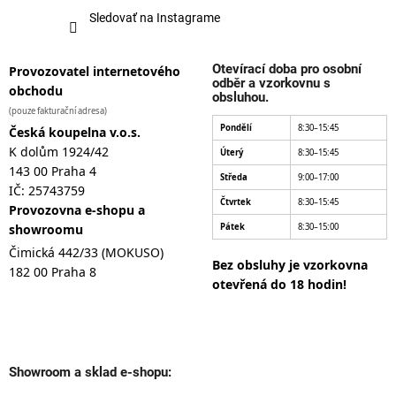
Sledovať na Instagrame
Otevírací doba pro osobní
Provozovatel internetového
odběr a vzorkovnu s
obchodu
obsluhou.
(pouze fakturační adresa)
Pondělí
8:30–15:45
Česká koupelna v.o.s.
K dolům 1924/42
Úterý
8:30–15:45
143 00 Praha 4
Středa
9:00–17:00
IČ: 25743759
Čtvrtek
8:30–15:45
Provozovna e-shopu a
showroomu
Pátek
8:30–15:00
Čimická 442/33 (MOKUSO)
Bez obsluhy je vzorkovna
182 00 Praha 8
otevřená do 18 hodin!
Showroom a sklad e-shopu: