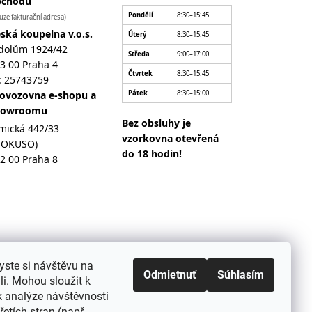
bchodu
Pondělí
8:30–15:45
uze fakturační adresa)
ská koupelna v.o.s.
Úterý
8:30–15:45
dolům 1924/42
Středa
9:00–17:00
3 00 Praha 4
Čtvrtek
8:30–15:45
: 25743759
ovozovna e-shopu a
Pátek
8:30–15:00
howroomu
Bez obsluhy je
mická 442/33
vzorkovna otevřená
MOKUSO)
do 18 hodin!
2 00 Praha 8
yste si návštěvu na
Odmietnuť
Súhlasím
i. Mohou sloužit k
k analýze návštěvnosti
etích stran (např.