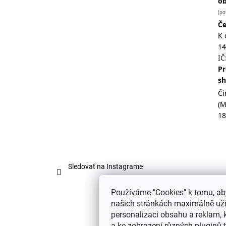
o
(po
Če
K 
14
IČ
Pr
s
Či
(
18
Sledovať na Instagrame
Používáme "Cookies" k tomu, ab
našich stránkách maximálně užil
personalizaci obsahu a reklam, 
a ke zobrazení různých pluginů tř