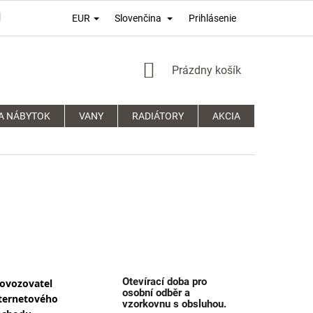
Prihlásenie
EUR
Slovenčina
PODMÍNKY OCHRANY OSOBNÍCH ÚDAJŮ
REKLAMAČNÍ ŘÁD
NÁKUPNÝ
Prázdny košík
KOŠÍK
A NÁBYTOK
VANY
RADIÁTORY
AKCIA
SPRCHOVÉ
Otevírací doba pro
ovozovatel
osobní odběr a
ternetového
vzorkovnu s obsluhou.