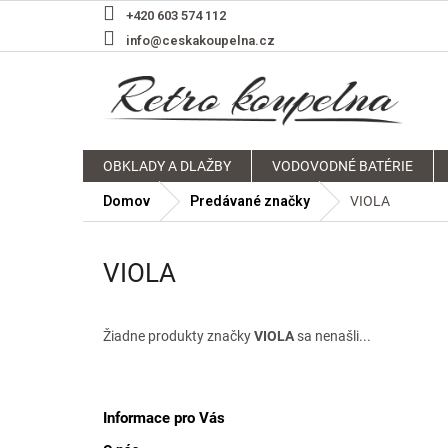
Prejsť
+420 603 574 112
na
info@ceskakoupelna.cz
obsah
OBKLADY A DLAŽBY
VODOVODNÉ BATÉRIE
Domov
Predávané značky
VIOLA
VIOLA
Žiadne produkty značky
VIOLA
sa nenašli...
Z
á
p
Informace pro Vás
ä