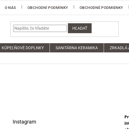
O NÁS
OBCHODNÍ PODMÍNKY
OBCHODNÉ PODMIENKY
HĽADAŤ
KÚPEĽŇOVÉ DOPLNKY
SANITÁRNA KERAMIKA
ZRKADLÁ 
Pr
Instagram
in