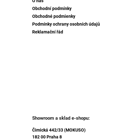
O nás
t
Obchodní podmínky
i
Obchodné podmienky
e
Podmínky ochrany osobních údajů
Reklamační řád
Showroom a sklad e-shopu:
Čimická 442/33 (MOKUSO)
182 00 Praha 8