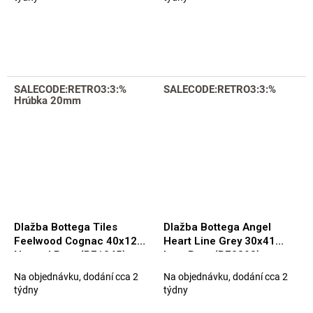
SALECODE:RETRO3:3:%
SALECODE:RETRO3:3:%
Hrúbka 20mm
Dlažba Bottega Tiles
Dlažba Bottega Angel
Feelwood Cognac 40x120
Heart Line Grey 30x41
Natural Rett. (B71045)
Luc. Rett. (B70893)
Na objednávku, dodání cca 2
Na objednávku, dodání cca 2
týdny
týdny