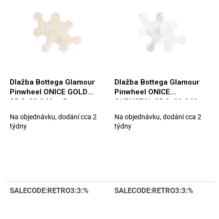
p
e
i
p
s
r
p
o
r
d
o
u
d
k
u
t
Dlažba Bottega Glamour
Dlažba Bottega Glamour
k
o
Pinwheel ONICE GOLD
Pinwheel ONICE
t
v
25,2x29,2 Mat. Rett.
CHRYSTAL 25,2x29,2 Mat.
o
(B71194)
Rett. (B71193)
Na objednávku, dodání cca 2
Na objednávku, dodání cca 2
v
týdny
týdny
SALECODE:RETRO3:3:%
SALECODE:RETRO3:3:%