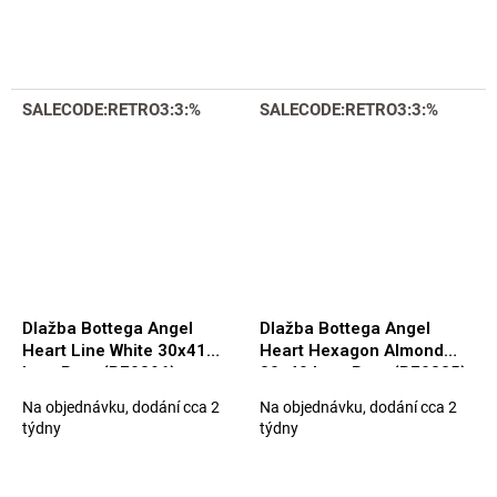
SALECODE:RETRO3:3:%
SALECODE:RETRO3:3:%
Dlažba Bottega Angel
Dlažba Bottega Angel
Heart Line White 30x41
Heart Hexagon Almond
Luc. Rett. (B70896)
30x40 Luc. Rett. (B70885)
Na objednávku, dodání cca 2
Na objednávku, dodání cca 2
týdny
týdny