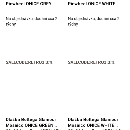
Pinwheel ONICE GREY
Pinwheel ONICE WHITE
25,2x29,2 Mat. Rett.
25,2x29,2 Mat. Rett.
(B71196)
(B71197)
Na objednávku, dodání cca 2
Na objednávku, dodání cca 2
týdny
týdny
SALECODE:RETRO3:3:%
SALECODE:RETRO3:3:%
Dlažba Bottega Glamour
Dlažba Bottega Glamour
Mosaico ONICE GREEN
Mosaico ONICE WHITE