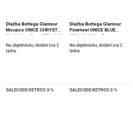
Dlažba Bottega Glamour
Dlažba Bottega Glamour
Mosaico ONICE CHRYSTAL
Pinwheel ONICE BLUE
30x30 Luc. Rett. (B71184)
25,2x29,2 Mat. Rett.
(B71192)
Na objednávku, dodání cca 2
Na objednávku, dodání cca 2
týdny
týdny
SALECODE:RETRO3:3:%
SALECODE:RETRO3:3:%