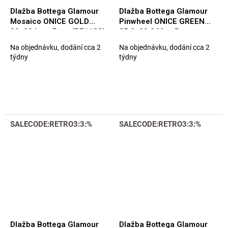
Dlažba Bottega Glamour
Dlažba Bottega Glamour
Mosaico ONICE GOLD
Pinwheel ONICE GREEN
30x30 Luc. Rett. (B71183)
25,2x29,2 Mat. Rett.
(B71195)
Na objednávku, dodání cca 2
Na objednávku, dodání cca 2
týdny
týdny
SALECODE:RETRO3:3:%
SALECODE:RETRO3:3:%
Dlažba Bottega Glamour
Dlažba Bottega Glamour