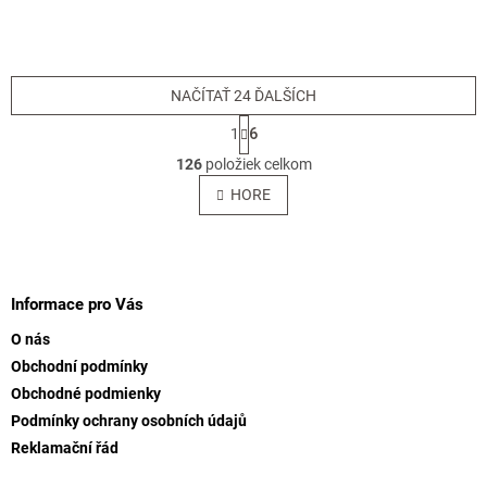
NAČÍTAŤ 24 ĎALŠÍCH
S
1
6
t
O
r
126
položiek celkom
v
á
l
HORE
n
á
k
o
d
v
Z
a
a
c
á
n
i
p
Informace pro Vás
i
e
ä
e
p
O nás
t
r
Obchodní podmínky
i
v
Obchodné podmienky
e
k
y
Podmínky ochrany osobních údajů
v
Reklamační řád
ý
p