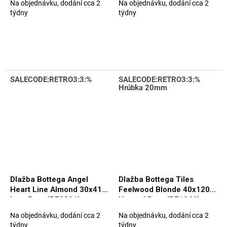
Na objednávku, dodání cca 2
Na objednávku, dodání cca 2
týdny
týdny
SALECODE:RETRO3:3:%
SALECODE:RETRO3:3:%
Hrúbka 20mm
Dlažba Bottega Angel
Dlažba Bottega Tiles
Heart Line Almond 30x41
Feelwood Blonde 40x120
Luc. Rett. (B70891)
Natural Rett. (B71046)
Na objednávku, dodání cca 2
Na objednávku, dodání cca 2
týdny
týdny