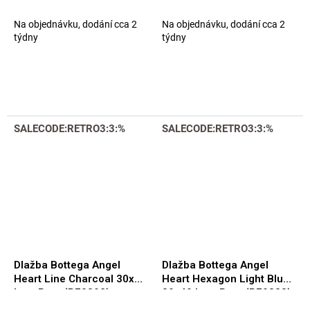
30x30 Luc. Rett. (B71147)
30x30 Luc. Rett. (B71144)
Na objednávku, dodání cca 2
Na objednávku, dodání cca 2
týdny
týdny
SALECODE:RETRO3:3:%
SALECODE:RETRO3:3:%
Dlažba Bottega Angel
Dlažba Bottega Angel
Heart Line Charcoal 30x41
Heart Hexagon Light Blue
Luc. Rett. (B70892)
30x40 Luc. Rett. (B70888)