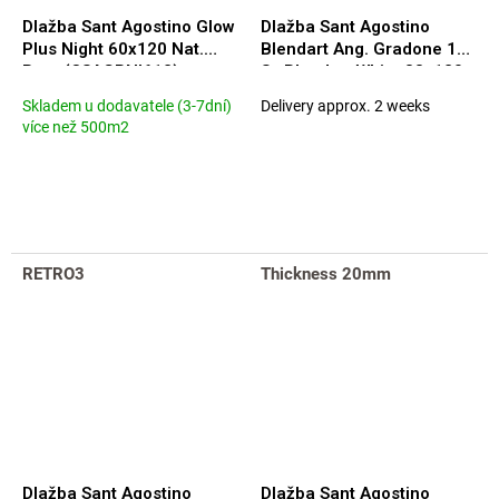
Dlažba Sant Agostino Glow
Dlažba Sant Agostino
Plus Night 60x120 Nat.
Blendart Ang. Gradone 120
Rett. (CSAGPNI612)
Sx Blendart White 33x120
(CSAGASBW12)
Skladem u dodavatele (3-7dní)
Delivery approx. 2 weeks
více než 500m2
RETRO3
Thickness 20mm
Dlažba Sant Agostino
Dlažba Sant Agostino