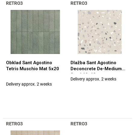
L
t
RETRO3
RETRO3
i
s
s
o
t
r
o
t
f
i
p
n
r
g
o
d
Obklad Sant Agostino
Dlažba Sant Agostino
u
Tetris Muschio Mat 5x20
Deconcrete De-Medium
c
Sand 60x60
Delivery approx. 2 weeks
t
The
Delivery approx. 2 weeks
average
s
product
rating
is
5,0
out
of
RETRO3
RETRO3
5
stars.