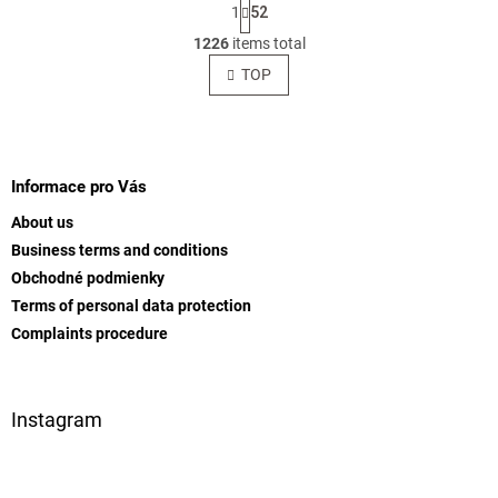
P
1
52
a
L
g
1226
items total
i
i
s
TOP
n
t
a
t
i
i
F
n
o
g
o
n
c
o
Informace pro Vás
o
t
n
About us
e
t
Business terms and conditions
r
r
Obchodné podmienky
o
l
Terms of personal data protection
s
Complaints procedure
Instagram