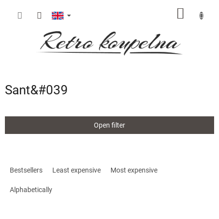
Skip
SHOPP
to
content
CART
Sant&#039
Open filter
P
r
Bestsellers
Least expensive
Most expensive
o
d
Alphabetically
u
c