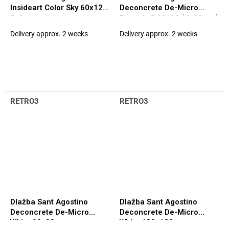
Insideart Color Sky 60x120
Deconcrete De-Micro
Soft
Pearl As2 90x90 (tl. 20mm)
Rett.
Delivery approx. 2 weeks
Delivery approx. 2 weeks
RETRO3
RETRO3
Dlažba Sant Agostino
Dlažba Sant Agostino
Deconcrete De-Micro
Deconcrete De-Micro
White 90x90
White 120x120