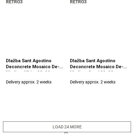
RETRO3
RETRO3
Dlažba Sant Agostino
Dlažba Sant Agostino
Deconcrete Mosaico De-
Deconcrete Mosaico De-
Medium White 30x30
Medium Sand 30x30
Delivery approx. 2 weeks
Delivery approx. 2 weeks
LOAD 24 MORE