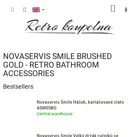
Skip
SHOPP
to
content
CART
NOVASERVIS SMILE BRUSHED
GOLD - RETRO BATHROOM
ACCESSORIES
Bestsellers
Novaservis Smile Háček, kartáčované zlato
ASM05BG
Central warehouse
Novaservis Smile Velký držák ručníků se