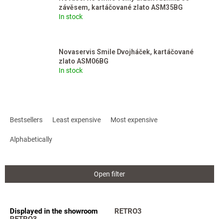
závěsem, kartáčované zlato ASM35BG
In stock
Novaservis Smile Dvojháček, kartáčované
zlato ASM06BG
In stock
P
r
Bestsellers
Least expensive
Most expensive
o
d
Alphabetically
u
c
t
Open filter
s
o
r
L
Displayed in the showroom
RETRO3
t
i