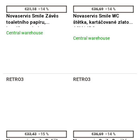
€21,18
–14 %
€36,69
–14 %
Novaservis Smile Závěs
Novaservis Smile WC
toaletního papíru,
štětka, kartáčované zlato
kartáčované zlato
ASM14BG
Central warehouse
The
ASM33BG
Central warehouse
average
product
rating
is
5,0
out
of
RETRO3
RETRO3
5
stars.
€33,43
–15 %
€36,69
–14 %