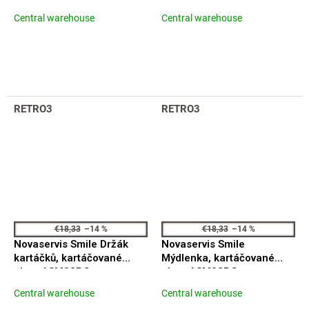
ASM09BG
ASM07BG
Central warehouse
Central warehouse
RETRO3
RETRO3
€18,33
–14 %
€18,33
–14 %
Novaservis Smile Držák
Novaservis Smile
kartáčků, kartáčované
Mýdlenka, kartáčované
zlato ASM03BG
zlato ASM02BG
Central warehouse
Central warehouse