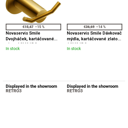
€15,47
–15 %
€36,69
–14 %
Novaservis Smile
Novaservis Smile Dávkovač
Dvojháček, kartáčované
mýdla, kartáčované zlato
zlato ASM06BG
ASM34BG
In stock
In stock
The
The
average
average
product
product
rating
rating
is
is
5,0
5,0
out
out
Displayed in the showroom
Displayed in the showroom
of
of
RETRO3
RETRO3
5
5
stars.
stars.