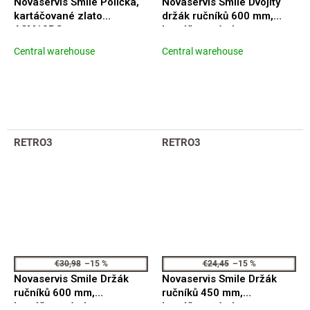
Novaservis Smile Polička,
Novaservis Smile Dvojitý
kartáčované zlato
držák ručníků 600 mm,
ASM13BG
kartáčované zlato
ASM10BG
Central warehouse
Central warehouse
RETRO3
RETRO3
€30,98
–15 %
€24,45
–15 %
Novaservis Smile Držák
Novaservis Smile Držák
ručníků 600 mm,
ručníků 450 mm,
kartáčované zlato
kartáčované zlato