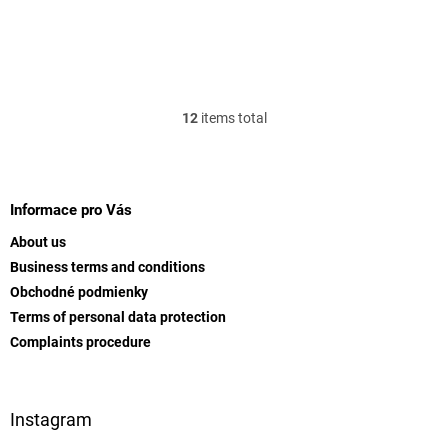
12
items total
L
i
s
F
t
o
i
o
Informace pro Vás
n
t
g
About us
e
c
Business terms and conditions
r
o
Obchodné podmienky
n
t
Terms of personal data protection
r
Complaints procedure
o
l
s
Instagram