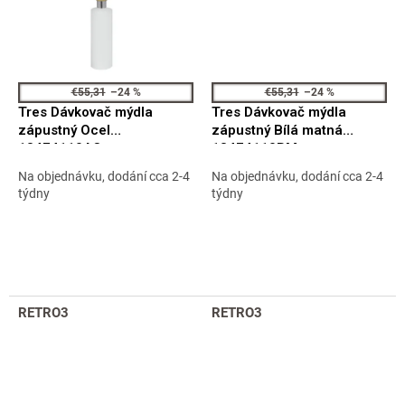
€55,31
–24 %
€55,31
–24 %
Tres Dávkovač mýdla
Tres Dávkovač mýdla
zápustný Ocel
zápustný Bílá matná
13474110AC
13474110BM
Na objednávku, dodání cca 2-4
Na objednávku, dodání cca 2-4
týdny
týdny
RETRO3
RETRO3