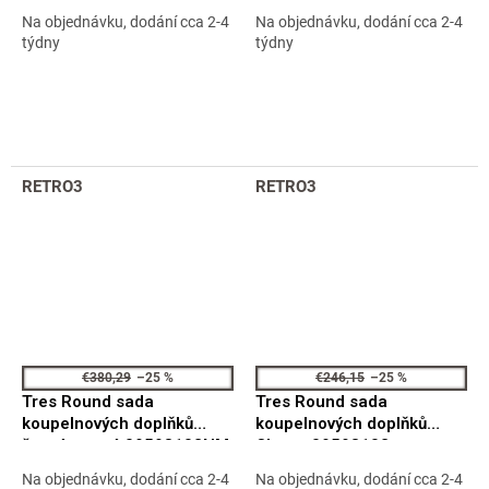
Na objednávku, dodání cca 2-4
Na objednávku, dodání cca 2-4
týdny
týdny
RETRO3
RETRO3
€380,29
–25 %
€246,15
–25 %
Tres Round sada
Tres Round sada
koupelnových doplňků
koupelnových doplňků
černá matná 09598102NM
Chrom 09598102
Na objednávku, dodání cca 2-4
Na objednávku, dodání cca 2-4