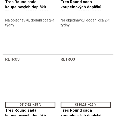
Tres Round sada
Tres Round sada
koupelnových doplňků
koupelnových doplňků
Zlatý cava 09598102CA
Volcanic 09598102VO
Na objednávku, dodání cca 2-4
Na objednávku, dodání cca 2-4
týdny
týdny
RETRO3
RETRO3
€417,62
–25 %
€380,29
–25 %
Tres Round sada
Tres Round sada
koupelnových doplňků
koupelnových doplňků