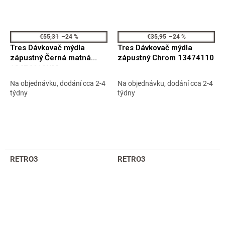
€55,31
–24 %
€35,95
–24 %
Tres Dávkovač mýdla
Tres Dávkovač mýdla
zápustný Černá matná
zápustný Chrom 13474110
13474110NM
Na objednávku, dodání cca 2-4
Na objednávku, dodání cca 2-4
týdny
týdny
RETRO3
RETRO3