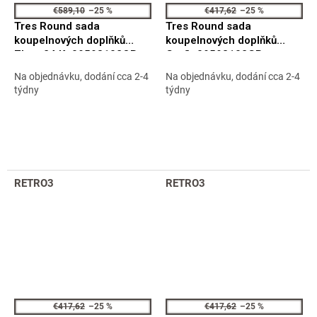
€589,10
–25 %
€417,62
–25 %
Tres Round sada
Tres Round sada
koupelnových doplňků
koupelnových doplňků
Zlato 24 Kt 09598102OR
Grafit 09598102GR
Na objednávku, dodání cca 2-4
Na objednávku, dodání cca 2-4
týdny
týdny
RETRO3
RETRO3
€417,62
–25 %
€417,62
–25 %