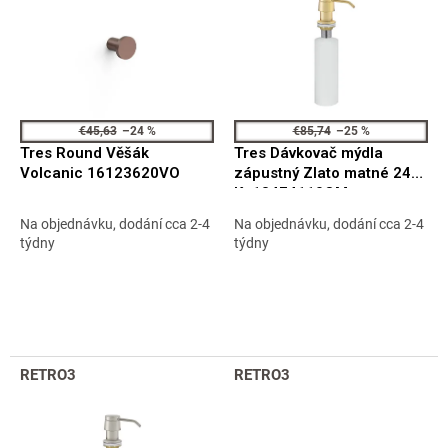
n
t
g
o
f
p
r
o
€45,63
–24 %
€85,74
–25 %
d
Tres Round Věšák
Tres Dávkovač mýdla
u
Volcanic 16123620VO
zápustný Zlato matné 24
c
Kt 13474110OM
t
Na objednávku, dodání cca 2-4
Na objednávku, dodání cca 2-4
s
týdny
týdny
RETRO3
RETRO3