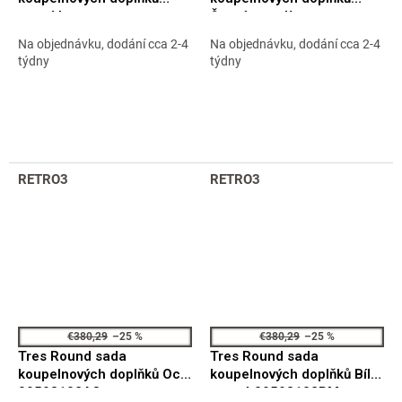
tmavý bronz
Černá metalíza
09598102KMB
09598102KM
Na objednávku, dodání cca 2-4
Na objednávku, dodání cca 2-4
týdny
týdny
RETRO3
RETRO3
€380,29
–25 %
€380,29
–25 %
Tres Round sada
Tres Round sada
koupelnových doplňků Ocel
koupelnových doplňků Bílá
09598102AC
matná 09598102BM