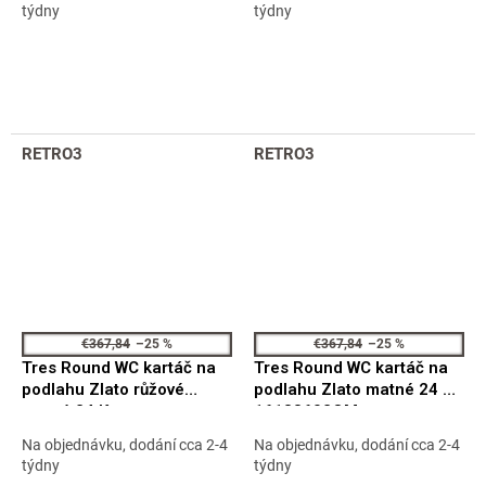
týdny
týdny
RETRO3
RETRO3
€367,84
–25 %
€367,84
–25 %
Tres Round WC kartáč na
Tres Round WC kartáč na
podlahu Zlato růžové
podlahu Zlato matné 24 Kt
matné 24 Kt
16133602OM
16133602OPM
Na objednávku, dodání cca 2-4
Na objednávku, dodání cca 2-4
týdny
týdny