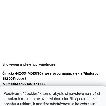
Showroom and e-shop warehouse:
Čimická 442/33 (MOKUSO) (we also communicate via Whatsapp)
182 00 Prague 8
📞 Phone.: +420 603 574 112
✉️ E-mail: info@ceskakoupelna.cz
Používáme "Cookies" k tomu, abyste si návštěvu na našich
stránkách maximálně užili. Mohou sloužit k personalizaci
obsahu a reklam, k analýze návštěvnosti a ke zobrazení