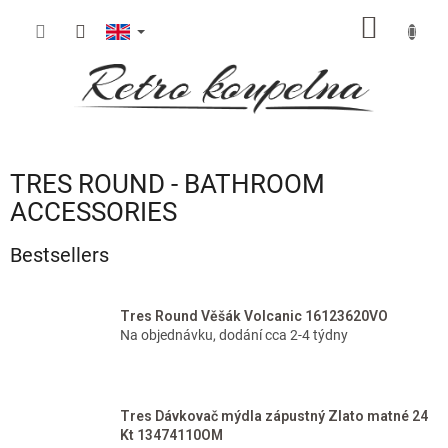
Skip
SHOPP
to
content
CART
TRES ROUND - BATHROOM
ACCESSORIES
Bestsellers
Tres Round Věšák Volcanic 16123620VO
Na objednávku, dodání cca 2-4 týdny
Tres Dávkovač mýdla zápustný Zlato matné 24
Kt 13474110OM