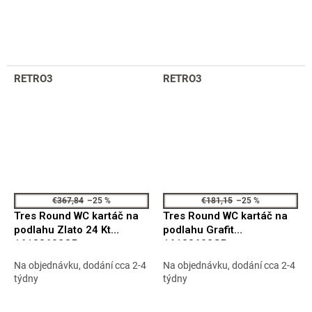
RETRO3
RETRO3
€367,84
–25 %
€181,15
–25 %
Tres Round WC kartáč na
Tres Round WC kartáč na
podlahu Zlato 24 Kt
podlahu Grafit
16133602OR
16133602GR
Na objednávku, dodání cca 2-4
Na objednávku, dodání cca 2-4
týdny
týdny