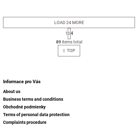
LOAD 24 MORE
P
1
4
a
L
g
89
items total
i
i
s
TOP
n
t
a
t
i
i
F
n
o
g
o
n
c
o
Informace pro Vás
o
t
n
About us
e
t
Business terms and conditions
r
r
Obchodné podmienky
o
l
Terms of personal data protection
s
Complaints procedure