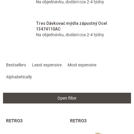
Na objednávku, dodání cca 2-4 týdny
Tres Dávkovač mýdla zápustný Ocel
13474110AC
Na objednávku, dodání cca 2-4 týdny
P
r
Bestsellers
Least expensive
Most expensive
o
d
Alphabetically
u
c
t
Open filter
s
o
r
L
RETRO3
RETRO3
t
i
i
s