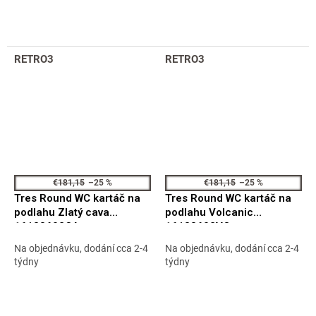
RETRO3
RETRO3
€181,15
–25 %
€181,15
–25 %
Tres Round WC kartáč na
Tres Round WC kartáč na
podlahu Zlatý cava
podlahu Volcanic
16133602CA
16133602VO
Na objednávku, dodání cca 2-4
Na objednávku, dodání cca 2-4
týdny
týdny