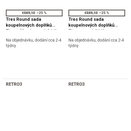
€589,10
–25 %
€589,10
–25 %
Tres Round sada
Tres Round sada
koupelnových doplňků
koupelnových doplňků
Zlato růžové matné 24 Kt
Zlato matné 24 Kt
09598102OPM
09598102OM
Na objednávku, dodání cca 2-4
Na objednávku, dodání cca 2-4
týdny
týdny
RETRO3
RETRO3