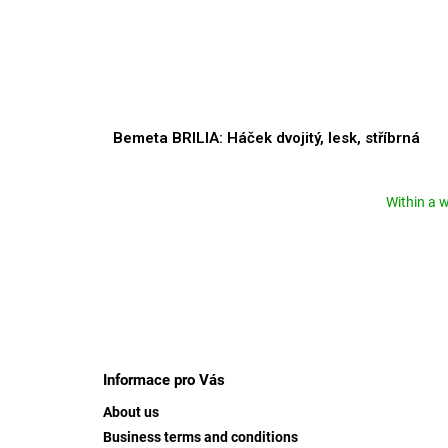
Bemeta BRILIA: Háček dvojitý, lesk, stříbrná
Within a 
F
o
o
Informace pro Vás
t
About us
e
Business terms and conditions
r