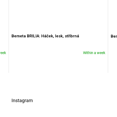
Bemeta BRILIA: Háček, lesk, stříbrná
Bem
week
Within a week
L
i
s
t
i
Instagram
n
g
c