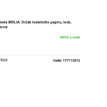
eta BRILIA: Držák toaletního papíru, lesk,
íbrná
Within a week
TRO3
Code:
177112012