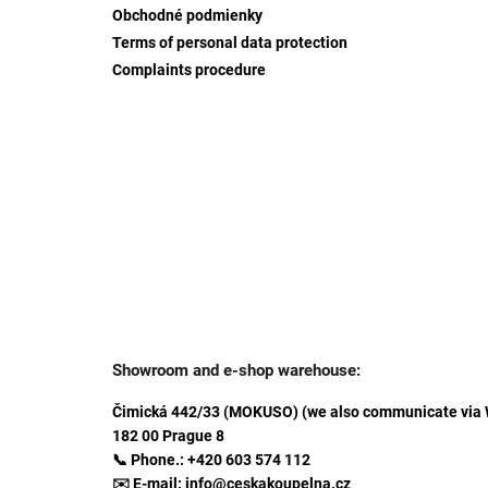
Obchodné podmienky
Terms of personal data protection
Complaints procedure
Showroom and e-shop warehouse:
Čimická 442/33 (MOKUSO) (we also communicate via
182 00 Prague 8
📞 Phone.: +420 603 574 112
✉️ E-mail: info@ceskakoupelna.cz