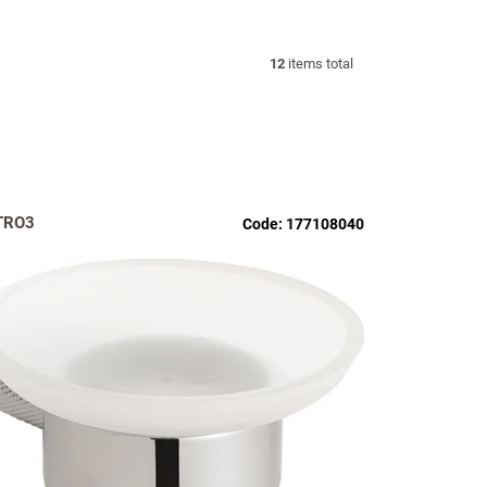
12
items total
TRO3
Code:
177108040