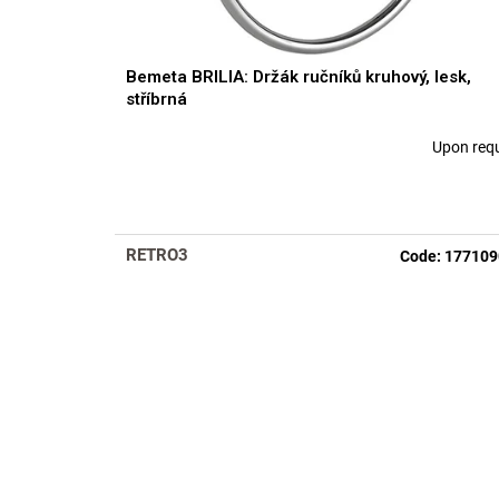
t
s
Bemeta BRILIA: Držák ručníků kruhový, lesk,
stříbrná
Upon req
The
average
product
rating
is
RETRO3
Code:
177109
5,0
out
of
5
stars.