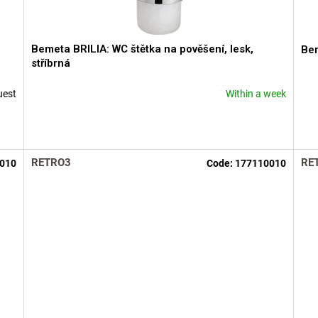
Bemeta BRILIA: WC štětka na pověšení, lesk,
Bem
stříbrná
uest
Within a week
RETRO3
RE
010
Code:
177110010