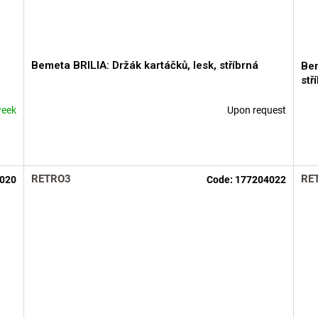
Bemeta BRILIA: Držák kartáčků, lesk, stříbrná
Bem
stř
week
Upon request
RETRO3
RE
020
Code:
177204022