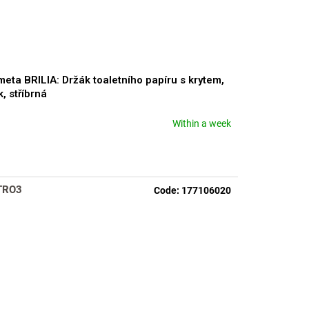
eta BRILIA: Držák toaletního papíru s krytem,
k, stříbrná
Within a week
TRO3
Code:
177106020