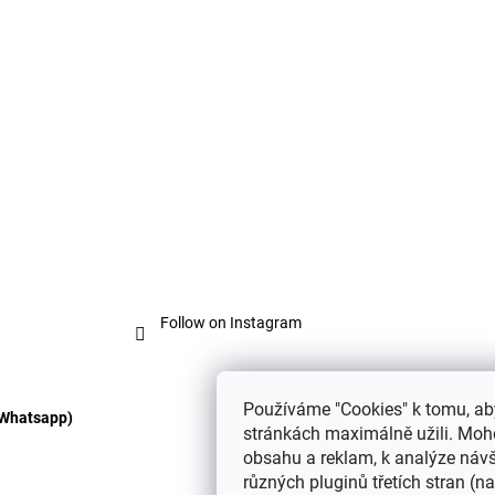
o
n
t
r
o
l
s
Follow on Instagram
Používáme "Cookies" k tomu, ab
 Whatsapp)
stránkách maximálně užili. Moho
obsahu a reklam, k analýze návš
různých pluginů třetích stran (nap