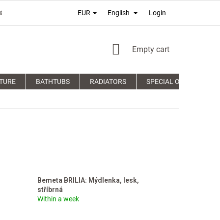
Login
EUR
English
É PODMIENKY
TERMS OF PERSONAL DATA PROTECTION
COM
SHOPPING
Empty cart
CART
TURE
BATHTUBS
RADIATORS
SPECIAL OFFERS
Bemeta BRILIA: Mýdlenka, lesk,
stříbrná
Within a week