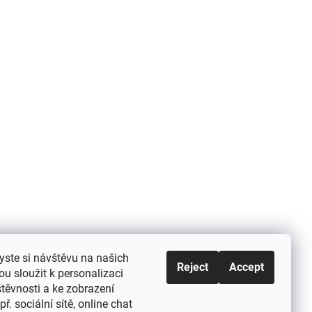
yste si návštěvu na našich
Reject
Accept
u sloužit k personalizaci
těvnosti a ke zobrazení
ř. sociální sítě, online chat