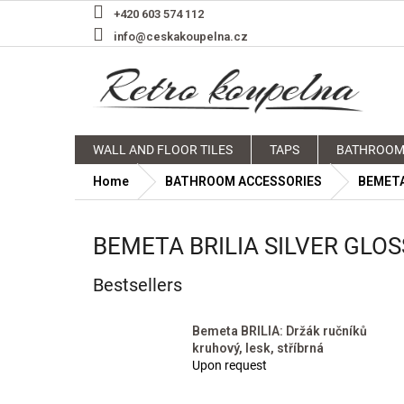
Skip
+420 603 574 112
to
info@ceskakoupelna.cz
content
WALL AND FLOOR TILES
TAPS
BATHROOM
Home
BATHROOM ACCESSORIES
BEMET
BEMETA BRILIA SILVER GLO
Bestsellers
Bemeta BRILIA: Držák ručníků
kruhový, lesk, stříbrná
Upon request