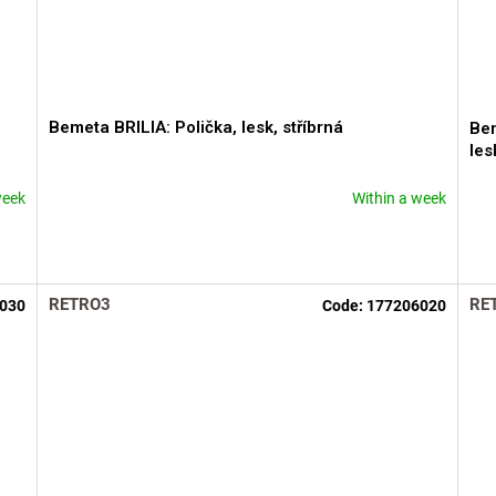
Bemeta BRILIA: Polička, lesk, stříbrná
Bem
les
week
Within a week
RETRO3
RE
030
Code:
177206020