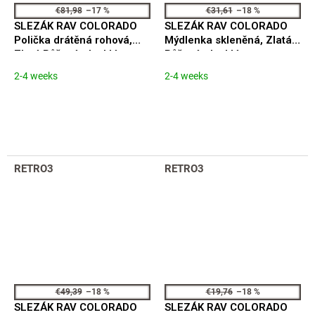
€81,98
–17 %
€31,61
–18 %
SLEZÁK RAV COLORADO
SLEZÁK RAV COLORADO
Polička drátěná rohová,
Mýdlenka skleněná, Zlatá
Zlatá Růžová - lesklá
Růžová - lesklá
COA0801ZRL
COA0300ZRL
2-4 weeks
2-4 weeks
RETRO3
RETRO3
€49,39
–18 %
€19,76
–18 %
SLEZÁK RAV COLORADO
SLEZÁK RAV COLORADO