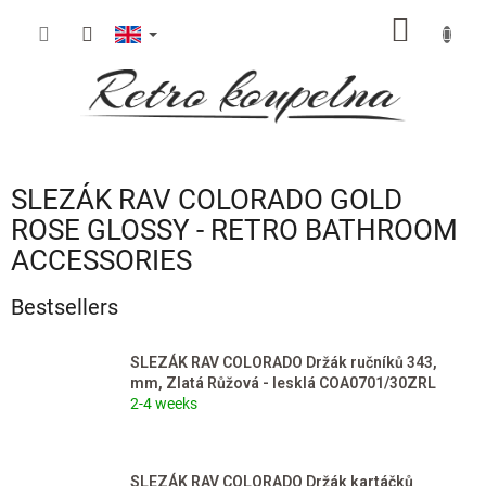
Skip
SHOPP
to
content
CART
SLEZÁK RAV COLORADO GOLD
ROSE GLOSSY - RETRO BATHROOM
ACCESSORIES
Bestsellers
SLEZÁK RAV COLORADO Držák ručníků 343,
mm, Zlatá Růžová - lesklá COA0701/30ZRL
2-4 weeks
SLEZÁK RAV COLORADO Držák kartáčků