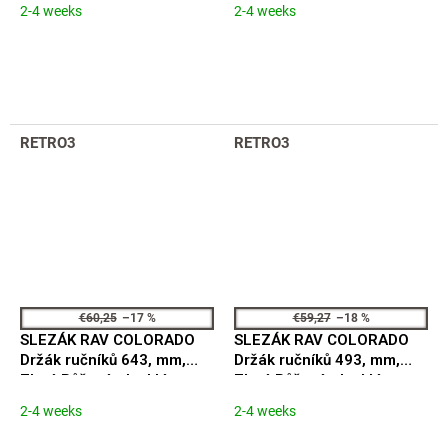
lesklá COA0401ZRL
COA0104ZRL
2-4 weeks
2-4 weeks
RETRO3
RETRO3
€60,25
–17 %
€59,27
–18 %
SLEZÁK RAV COLORADO
SLEZÁK RAV COLORADO
Držák ručníků 643, mm,
Držák ručníků 493, mm,
Zlatá Růžová - lesklá
Zlatá Růžová - lesklá
COA0701/60ZRL
COA0701/45ZRL
2-4 weeks
2-4 weeks