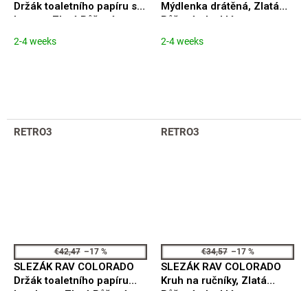
Držák toaletního papíru s
Mýdlenka drátěná, Zlatá
krytem, Zlatá Růžová -
Růžová - lesklá
lesklá COA0400ZRL
COA0301ZRL
2-4 weeks
2-4 weeks
RETRO3
RETRO3
€42,47
–17 %
€34,57
–17 %
SLEZÁK RAV COLORADO
SLEZÁK RAV COLORADO
Držák toaletního papíru
Kruh na ručníky, Zlatá
bez krytu, Zlatá Růžová -
Růžová - lesklá