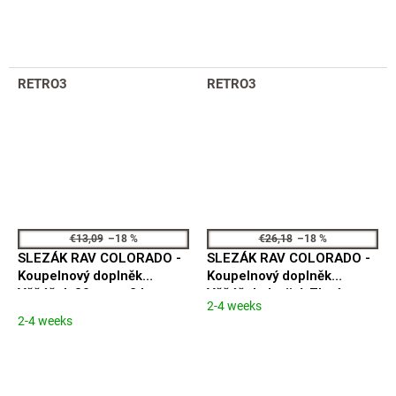
RETRO3
RETRO3
€13,09
–18 %
€26,18
–18 %
SLEZÁK RAV COLORADO -
SLEZÁK RAV COLORADO -
Koupelnový doplněk
Koupelnový doplněk
Věšáček 30 mm - 2 ks,
Věšáček dvojitý, Zlatá
2-4 weeks
The
Zlatá Růžová - lesklá
Růžová - lesklá
2-4 weeks
average
COA0103/30ZRL
COA0102ZRL
product
rating
is
5,0