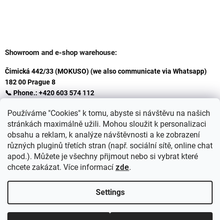
Showroom and e-shop warehouse:
Čimická 442/33 (MOKUSO) (we also communicate via Whatsapp)
182 00 Prague 8
📞 Phone.: +420 603 574 112
✉️ E-mail: info@ceskakoupelna.cz
Používáme "Cookies" k tomu, abyste si návštěvu na našich
stránkách maximálně užili. Mohou sloužit k personalizaci
obsahu a reklam, k analýze návštěvnosti a ke zobrazení
různých pluginů třetích stran (např. sociální sítě, online chat
apod.). Můžete je všechny přijmout nebo si vybrat které
chcete zakázat. Více informací
zde
.
Settings
Created by Shoptet
+
plnenieshopu.cz