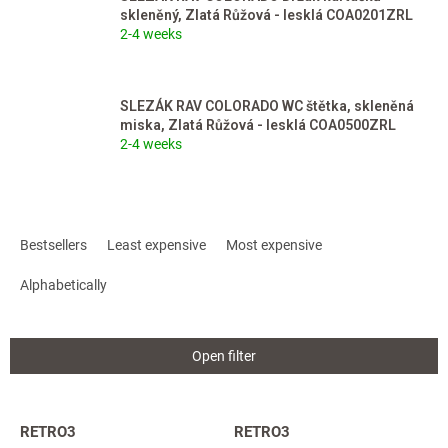
skleněný, Zlatá Růžová - lesklá COA0201ZRL
2-4 weeks
SLEZÁK RAV COLORADO WC štětka, skleněná
miska, Zlatá Růžová - lesklá COA0500ZRL
2-4 weeks
P
r
Bestsellers
Least expensive
Most expensive
o
d
Alphabetically
u
c
t
Open filter
s
o
r
L
RETRO3
RETRO3
t
i