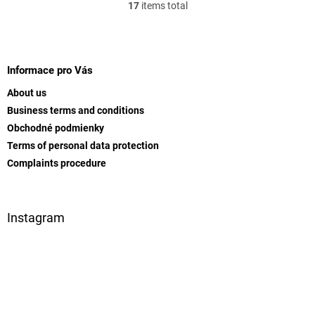
17
items total
L
i
s
F
t
o
i
o
Informace pro Vás
n
t
g
About us
e
c
Business terms and conditions
r
o
Obchodné podmienky
n
t
Terms of personal data protection
r
Complaints procedure
o
l
s
Instagram