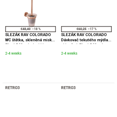
€48,40
–18 %
€60,25
–17 %
SLEZÁK RAV COLORADO
SLEZÁK RAV COLORADO
WC štětka, skleněná miska,
Dávkovač tekutého mýdla
Zlatá Růžová - lesklá
skleněný, Zlatá Růžová -
COA0500ZRL
lesklá COA0303ZRL
2-4 weeks
2-4 weeks
RETRO3
RETRO3