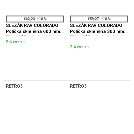
€62,23
–18 %
€59,27
–18 %
SLEZÁK RAV COLORADO
SLEZÁK RAV COLORADO
Polička skleněná 600 mm,
Polička skleněná 300 mm,
Zlatá Růžová - lesklá
Zlatá Růžová - lesklá
2-4 weeks
The
COA0900/60ZRL
COA0900/30ZRL
2-4 weeks
average
product
rating
is
5,0
out
of
RETRO3
RETRO3
5
stars.