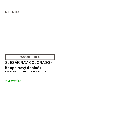
out
of
RETRO3
5
stars.
€20,25
–18 %
SLEZÁK RAV COLORADO -
Koupelnový doplněk
Věšáček, Zlatá Růžová -
lesklá COA0100ZRL
2-4 weeks