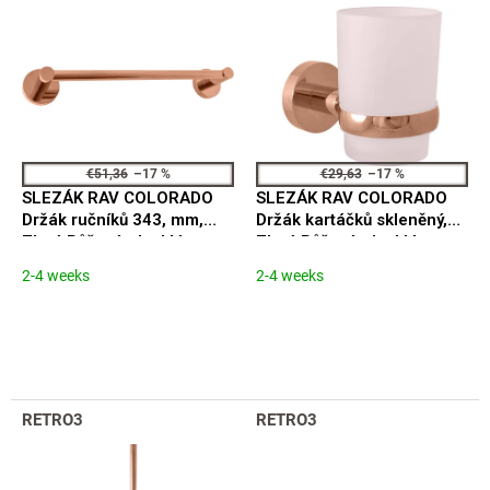
i
s
n
t
g
o
f
p
r
o
€51,36
–17 %
€29,63
–17 %
d
SLEZÁK RAV COLORADO
SLEZÁK RAV COLORADO
u
Držák ručníků 343, mm,
Držák kartáčků skleněný,
c
Zlatá Růžová - lesklá
Zlatá Růžová - lesklá
t
COA0701/30ZRL
COA0201ZRL
2-4 weeks
2-4 weeks
s
RETRO3
RETRO3