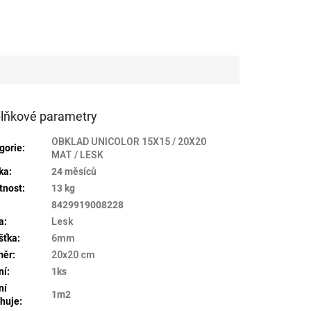
lňkové parametry
OBKLAD UNICOLOR 15X15 / 20X20
gorie
:
MAT / LESK
ka
:
24 měsíců
tnost
:
13 kg
:
8429919008228
a
:
Lesk
šťka
:
6mm
měr
:
20x20 cm
ní
:
1ks
ní
1m2
huje
: