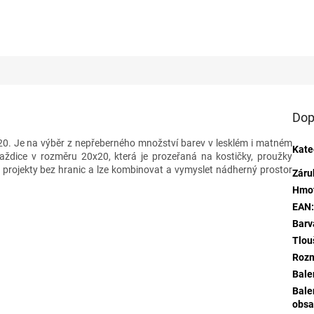
Dop
. Je na výběr z nepřeberného množství barev v lesklém i matném
Kate
ždice v rozměru 20x20, která je prozeřaná na kostičky, proužky
e projekty bez hranic a lze kombinovat a vymyslet nádherný prostor
Záru
Hmo
EAN
Barv
Tlou
Roz
Bale
Bale
obsa