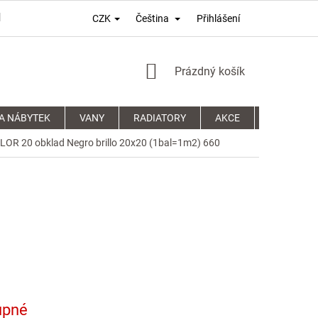
Přihlášení
CZK
Čeština
PODMÍNKY OCHRANY OSOBNÍCH ÚDAJŮ
REKLAMAČNÍ ŘÁD
NÁKUPNÍ
Prázdný košík
KOŠÍK
A NÁBYTEK
VANY
RADIATORY
AKCE
SPRCHOVÉ
OR 20 obklad Negro brillo 20x20 (1bal=1m2) 660
upné