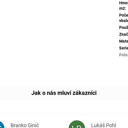
Hmot
m2
:
Poče
vbal
Použ
Znač
Mate
Seri
Polo
Branko Ginič
Lukáš Pohl