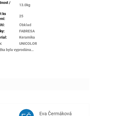
nost /
13.0kg
t ks
25
ení
:
ití
:
Obklad
ky
:
FABRESA
rial
:
Keramika
e
:
UNICOLOR
žka byla vyprodána…
Eva Čermáková