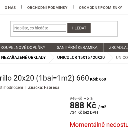
O NÁS
OBCHODNÍ PODMÍNKY
OBCHODNÉ PODMIENKY
HLEDAT
KOUPELNOVÉ DOPLŇKY
SANITÁRNÍ KERAMIKA
ZRCADLA 
NEZAŘAZENÉ OBKLADY
UNICOLOR 15X15 / 20X20
UNICOL
illo 20x20 (1bal=1m2) 660
Kód:
660
ti hodnocení
Značka:
Fabresa
945 Kč
–6 %
888 Kč
/ m2
734 Kč bez DPH
Měrná
Momentálně nedost
cena: