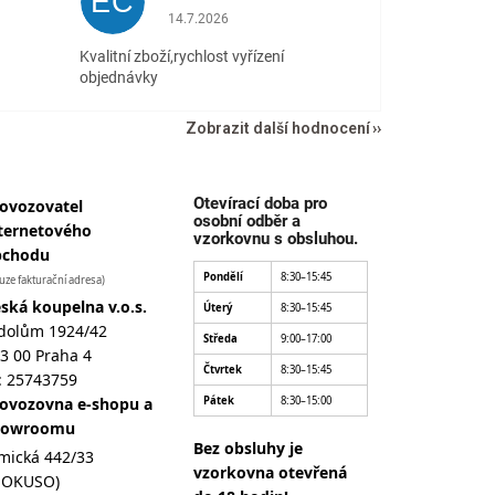
EČ
 5 z 5 hvězdiček.
Hodnocení obchodu je 5 z 5 hvězdiček.
14.7.2026
Kvalitní zboží,rychlost vyřízení
objednávky
Zobrazit další hodnocení
Otevírací doba pro
ovozovatel
osobní odběr a
ternetového
vzorkovnu s obsluhou.
bchodu
Pondělí
8:30–15:45
uze fakturační adresa)
ská koupelna v.o.s.
Úterý
8:30–15:45
dolům 1924/42
Středa
9:00–17:00
3 00 Praha 4
Čtvrtek
8:30–15:45
: 25743759
ovozovna e-shopu a
Pátek
8:30–15:00
howroomu
Bez obsluhy je
mická 442/33
vzorkovna otevřená
MOKUSO)