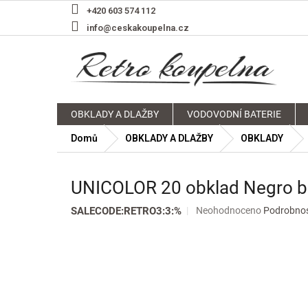
Přejít
+420 603 574 112
na
info@ceskakoupelna.cz
obsah
OBKLADY A DLAŽBY
VODOVODNÍ BATERIE
Domů
OBKLADY A DLAŽBY
OBKLADY
UNICOLOR 20 obklad Negro br
Průměrné
SALECODE:RETRO3:3:%
Neohodnoceno
Podrobnos
hodnocení
produktu
je
0,0
z
5
hvězdiček.