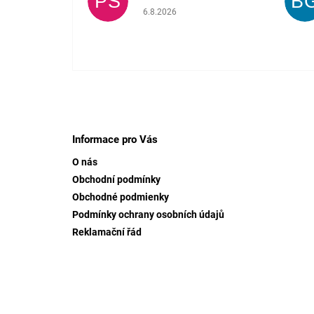
PŠ
B
Hodnocení obchodu je 5 z 5 hvězdiček.
6.8.2026
Z
á
p
Informace pro Vás
a
O nás
t
Obchodní podmínky
í
Obchodné podmienky
Podmínky ochrany osobních údajů
Reklamační řád