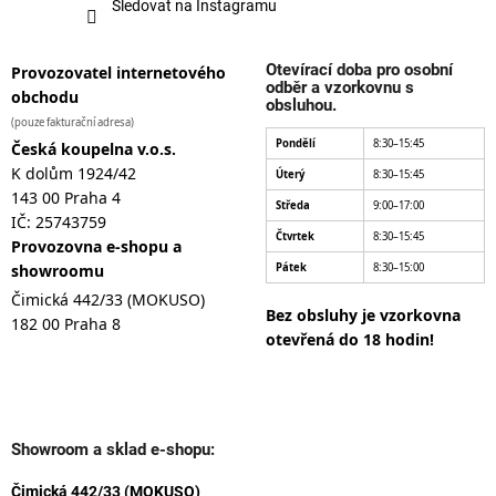
Sledovat na Instagramu
Otevírací doba pro osobní
Provozovatel internetového
odběr a vzorkovnu s
obchodu
obsluhou.
(pouze fakturační adresa)
Pondělí
8:30–15:45
Česká koupelna v.o.s.
K dolům 1924/42
Úterý
8:30–15:45
143 00 Praha 4
Středa
9:00–17:00
IČ: 25743759
Čtvrtek
8:30–15:45
Provozovna e-shopu a
showroomu
Pátek
8:30–15:00
Čimická 442/33 (MOKUSO)
Bez obsluhy je vzorkovna
182 00 Praha 8
otevřená do 18 hodin!
Showroom a sklad e-shopu:
Čimická 442/33 (MOKUSO)