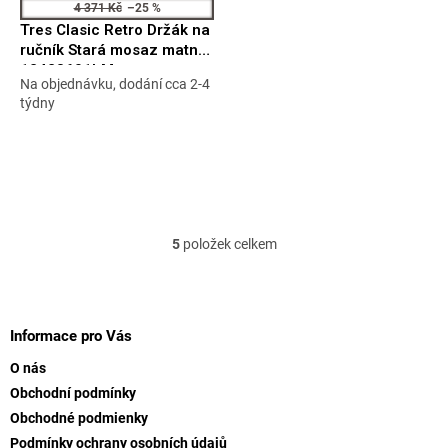
4 371 Kč
–25 %
Tres Clasic Retro Držák na
ručník Stará mosaz matná
12423601LM
Na objednávku, dodání cca 2-4
Průměrné
týdny
hodnocení
produktu
je
5,0
z
5
hvězdiček.
5
položek celkem
O
v
l
Z
á
á
d
p
Informace pro Vás
a
a
c
O nás
t
í
Obchodní podmínky
í
p
Obchodné podmienky
r
v
Podmínky ochrany osobních údajů