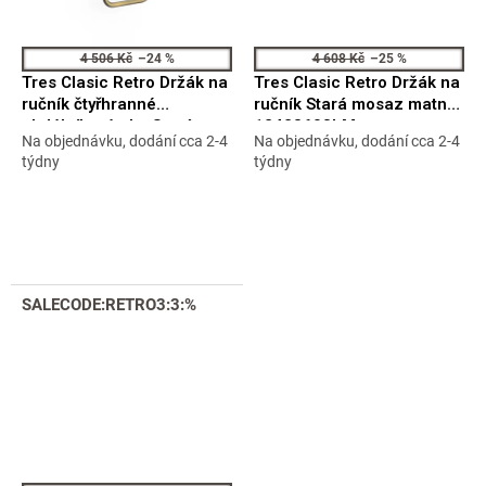
4 506 Kč
–24 %
4 608 Kč
–25 %
Tres Clasic Retro Držák na
Tres Clasic Retro Držák na
ručník čtyřhranné
ručník Stará mosaz matná
obdélníkové oko Stará
12423603LM
Na objednávku, dodání cca 2-4
Na objednávku, dodání cca 2-4
mosaz matná
Průměrné
Průměrné
týdny
týdny
02463609LM
hodnocení
hodnocení
produktu
produktu
je
je
5,0
5,0
z
z
5
5
hvězdiček.
hvězdiček.
SALECODE:RETRO3:3:%