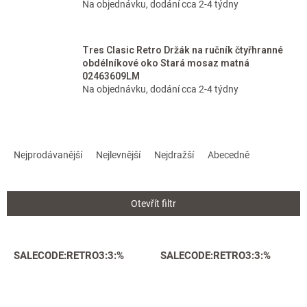
Na objednávku, dodání cca 2-4 týdny
Tres Clasic Retro Držák na ručník čtyřhranné
obdélníkové oko Stará mosaz matná
02463609LM
Na objednávku, dodání cca 2-4 týdny
Ř
a
Nejprodávanější
Nejlevnější
Nejdražší
Abecedně
z
e
n
Otevřít filtr
í
p
r
V
SALECODE:RETRO3:3:%
SALECODE:RETRO3:3:%
o
ý
d
p
u
i
k