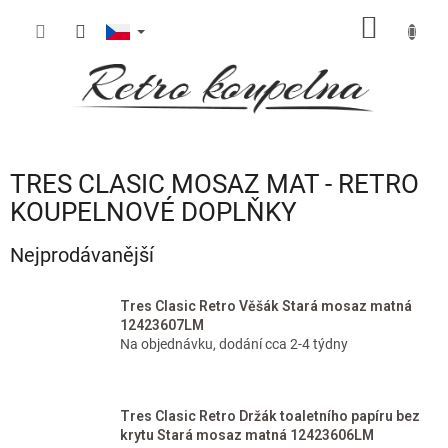
Přejít
NÁKUP
na
obsah
KOŠÍK
TRES CLASIC MOSAZ MAT - RETRO
KOUPELNOVÉ DOPLŇKY
Nejprodávanější
Tres Clasic Retro Věšák Stará mosaz matná
12423607LM
Na objednávku, dodání cca 2-4 týdny
Tres Clasic Retro Držák toaletního papíru bez
krytu Stará mosaz matná 12423606LM