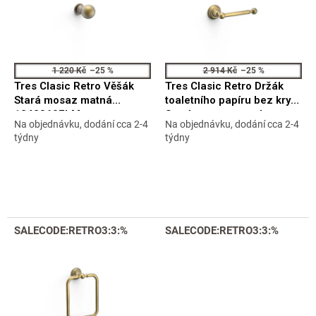
s
t
p
ů
r
o
d
1 220 Kč
–25 %
2 914 Kč
–25 %
u
Tres Clasic Retro Věšák
Tres Clasic Retro Držák
k
Stará mosaz matná
toaletního papíru bez krytu
t
12423607LM
Stará mosaz matná
Na objednávku, dodání cca 2-4
Na objednávku, dodání cca 2-4
ů
12423606LM
Průměrné
Průměrné
týdny
týdny
hodnocení
hodnocení
produktu
produktu
je
je
5,0
5,0
z
z
5
5
hvězdiček.
hvězdiček.
SALECODE:RETRO3:3:%
SALECODE:RETRO3:3:%