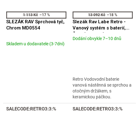
1 113 Kč
–17 %
13 092 Kč
–18 %
SLEZÁK RAV Sprchová tyč,
Slezák Rav Labe Retro -
Chrom MD0554
Vanový systém s baterií,
Černá - matná
Dodání obvykle 7–10 dnů
Průměrné
L554.5/7CMAT
Skladem u dodavatele (3-7dní)
hodnocení
produktu
je
5,0
z
5
Retro Vodovodní baterie
hvězdiček.
vanová nástěnná se sprchou a
otočným držákem, s
keramickou páčkou.
SALECODE:RETRO3:3:%
SALECODE:RETRO3:3:%