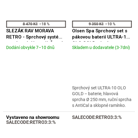
8 470 Kč
–18 %
9 350 Kč
–10 %
SLEZÁK RAV MORAVA
Olsen Spa Sprchový set s
RETRO - Sprchový systém
pákovou baterií ULTRA-10
s vodovodní baterií, Černá
OLO GOLD, zlatá
Dodání obvykle 7–10 dnů
Skladem u dodavatele (3-7dní)
Průměrné
Průměrné
matná/Stará mosaz
OLBA625146
hodnocení
hodnocení
MK181.5/7CMATSM
produktu
produktu
150mm
je
je
5,0
5,0
z
z
5
5
Sprchový set ULTRA-10 OLO
hvězdiček.
hvězdiček.
GOLD – baterie, hlavová
sprcha Ø 250 mm, ruční sprcha
s AntiCal a sklopné ramínko.
Kvalitní zlaté provedení, záruka
Vystaveno na showroomu
5 let.
SALECODE:RETRO3:3:%
SALECODE:RETRO3:3:%