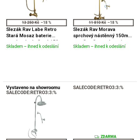
ů
r
o
d
13 250 Kč
–18 %
11 810 Kč
–18 %
u
Slezák Rav Labe Retro
Slezák Rav Morava
k
Stará Mosaz baterie
sprchový nástěnný 150mm
t
sprchová nástěnná 150mm
set včetně retro baterie
Skladem – ihned k odeslání
Skladem – ihned k odeslání
ů
Průměrné
Průměrné
L581.5/3SM
stará mosaz MK181.5/3SM
hodnocení
hodnocení
produktu
produktu
je
je
4,6
3,9
z
z
5
5
Vystaveno na showroomu
SALECODE:RETRO3:3:%
hvězdiček.
hvězdiček.
SALECODE:RETRO3:3:%
Z
ZDARMA