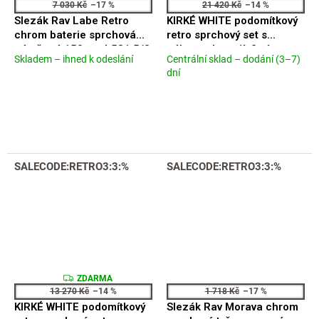
D
7 030 Kč
–17 %
21 420 Kč
–14 %
A
Slezák Rav Labe Retro
KIRKÉ WHITE podomítkový
R
M
chrom baterie sprchová
retro sprchový set s
A
nástěnná 150mm L581.5/3
pákovou baterií, 2 výstupy,
Skladem – ihned k odeslání
Centrální sklad – dodání (3–7)
Průměrné
bílá páčka, bronz KI42BB-
Průměrné
dní
hodnocení
01
hodnocení
produktu
produktu
je
je
4,2
5,0
z
z
5
5
hvězdiček.
hvězdiček.
SALECODE:RETRO3:3:%
SALECODE:RETRO3:3:%
Z
ZDARMA
D
13 270 Kč
–14 %
1 718 Kč
–17 %
A
KIRKÉ WHITE podomítkový
Slezák Rav Morava chrom
R
M