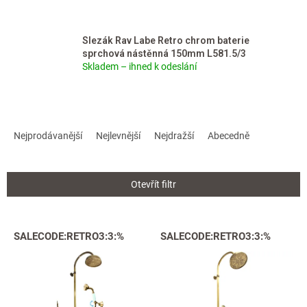
Slezák Rav Labe Retro chrom baterie
sprchová nástěnná 150mm L581.5/3
Skladem – ihned k odeslání
Ř
a
Nejprodávanější
Nejlevnější
Nejdražší
Abecedně
z
e
n
Otevřít filtr
í
p
r
V
SALECODE:RETRO3:3:%
SALECODE:RETRO3:3:%
o
ý
d
p
u
i
k
s
t
p