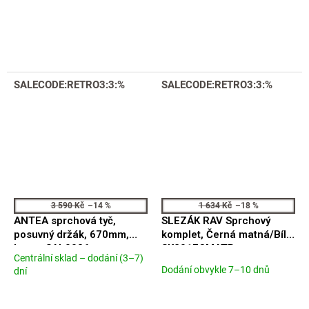
hodnocení
hodnocení
produktu
produktu
je
je
4,4
4,2
z
z
5
5
SALECODE:RETRO3:3:%
SALECODE:RETRO3:3:%
hvězdiček.
hvězdiček.
3 590 Kč
–14 %
1 634 Kč
–18 %
ANTEA sprchová tyč,
SLEZÁK RAV Sprchový
posuvný držák, 670mm,
komplet, Černá matná/Bílá
bronz SAL0036
SK2017CMATB
Centrální sklad – dodání (3–7)
Průměrné
Dodání obvykle 7–10 dnů
dní
hodnocení
produktu
je