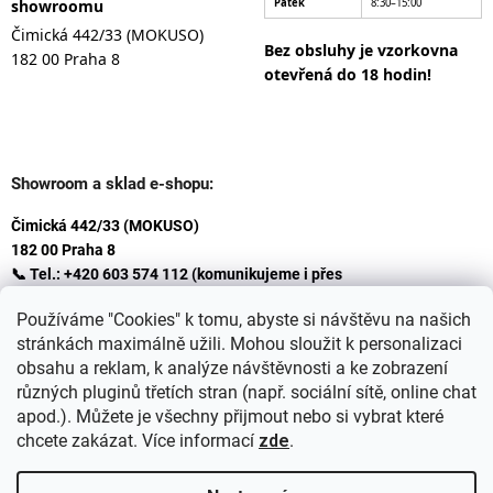
showroomu
Pátek
8:30–15:00
Čimická 442/33 (MOKUSO)
Bez obsluhy je vzorkovna
182 00 Praha 8
otevřená do 18 hodin!
Showroom a sklad e-shopu:
Čimická 442/33 (MOKUSO)
182 00 Praha 8
📞 Tel.: +420 603 574 112 (komunikujeme i přes
Whatsapp
Používáme "Cookies" k tomu, abyste si návštěvu na našich
)
stránkách maximálně užili. Mohou sloužit k personalizaci
✉️ E-mail: info@ceskakoupelna.cz
obsahu a reklam, k analýze návštěvnosti a ke zobrazení
různých pluginů třetích stran (např. sociální sítě, online chat
apod.). Můžete je všechny přijmout nebo si vybrat které
chcete zakázat. Více informací
zde
.