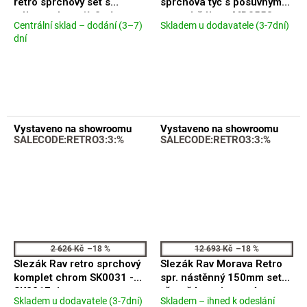
retro sprchový set s
sprchová tyč s posuvným
A
pákovou baterií, 2 výstupy,
retro držákem MD0553
Centrální sklad – dodání (3–7)
Skladem u dodavatele (3-7dní)
Průměrné
bílá páčka, chrom KI42BC-
Průměrné
dní
hodnocení
01
hodnocení
produktu
produktu
je
je
5,0
5,0
z
z
5
5
hvězdiček.
hvězdiček.
Vystaveno na showroomu
Vystaveno na showroomu
SALECODE:RETRO3:3:%
SALECODE:RETRO3:3:%
2 626 Kč
–18 %
12 693 Kč
–18 %
Slezák Rav retro sprchový
Slezák Rav Morava Retro
komplet chrom SK0031 -
spr. nástěnný 150mm set
SK2217-1
včetně baterie stará mosaz
Skladem u dodavatele (3-7dní)
Skladem – ihned k odeslání
Průměrné
Průměrné
MK581.5/3SM