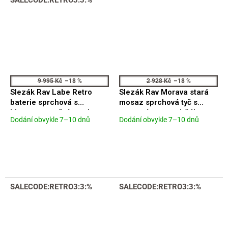
SALECODE:RETRO3:3:%
9 995 Kč
–18 %
2 928 Kč
–18 %
Slezák Rav Labe Retro
Slezák Rav Morava stará
baterie sprchová s
mosaz sprchová tyč s
hlavovou a ruční sprchou
posuvným retro držákem
Dodání obvykle 7–10 dnů
Dodání obvykle 7–10 dnů
Průměrné
Průměrné
L581.5/7CMAT
MD0553SM
hodnocení
hodnocení
produktu
produktu
je
je
4,3
4,9
z
z
5
5
SALECODE:RETRO3:3:%
SALECODE:RETRO3:3:%
hvězdiček.
hvězdiček.