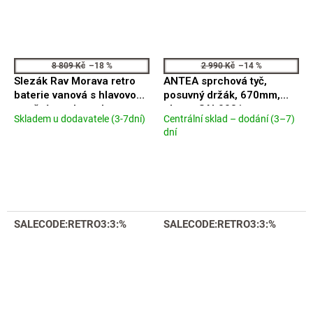
8 809 Kč
–18 %
2 990 Kč
–14 %
Slezák Rav Morava retro
ANTEA sprchová tyč,
baterie vanová s hlavovou
posuvný držák, 670mm,
a ruční sprchou chrom
chrom SAL0031
Skladem u dodavatele (3-7dní)
Centrální sklad – dodání (3–7)
Průměrné
MK359.5/3
Průměrné
dní
hodnocení
hodnocení
produktu
produktu
je
je
5,0
5,0
z
z
5
5
hvězdiček.
hvězdiček.
SALECODE:RETRO3:3:%
SALECODE:RETRO3:3:%