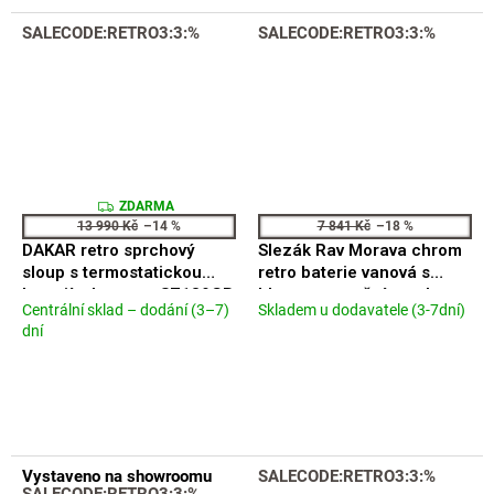
5
hvězdiček.
hvězdiček.
SALECODE:RETRO3:3:%
SALECODE:RETRO3:3:%
Z
ZDARMA
D
13 990 Kč
–14 %
7 841 Kč
–18 %
A
DAKAR retro sprchový
Slezák Rav Morava chrom
R
M
sloup s termostatickou
retro baterie vanová s
A
baterií, zlato mat SZ139GB
hlavovou a ruční sprchou
Centrální sklad – dodání (3–7)
Skladem u dodavatele (3-7dní)
Průměrné
MK559.5/3
Průměrné
dní
hodnocení
hodnocení
produktu
produktu
je
je
4,3
4,3
z
z
5
5
hvězdiček.
hvězdiček.
Vystaveno na showroomu
SALECODE:RETRO3:3:%