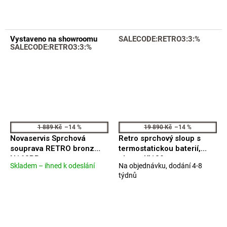
5,0
z
5
hvězdiček.
Vystaveno na showroomu
SALECODE:RETRO3:3:%
SALECODE:RETRO3:3:%
1 889 Kč
–14 %
19 890 Kč
–14 %
Novaservis Sprchová
Retro sprchový sloup s
souprava RETRO bronz
termostatickou baterií,
N160BR
chrom KI139
Skladem – ihned k odeslání
Na objednávku, dodání 4-8
Průměrné
Průměrné
týdnů
hodnocení
hodnocení
produktu
produktu
je
je
5,0
4,8
z
z
5