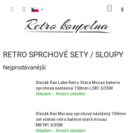
Přejít
NÁKUP
na
obsah
KOŠÍK
RETRO SPRCHOVÉ SETY / SLOUPY
Nejprodávanější
Slezák Rav Labe Retro Stará Mosaz baterie
sprchová nástěnná 150mm L581.5/3SM
Skladem – ihned k odeslání
Slezák Rav Morava sprchový nástěnný 150mm
set včetně retro baterie stará mosaz
MK181.5/3SM
Skladem – ihned k odeslání