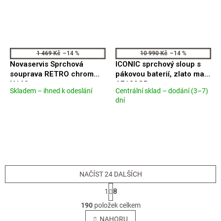
1 469 Kč
–14 %
10 990 Kč
–14 %
Novaservis Sprchová
ICONIC sprchový sloup s
souprava RETRO chrom
pákovou baterií, zlato mat
N160
AF139GB
Skladem – ihned k odeslání
Centrální sklad – dodání (3–7)
Průměrné
Průměrné
dní
hodnocení
hodnocení
produktu
produktu
je
je
5,0
5,0
z
z
5
5
hvězdiček.
hvězdiček.
NAČÍST 24 DALŠÍCH
S
1
8
t
O
r
190
položek celkem
v
á
l
NAHORU
n