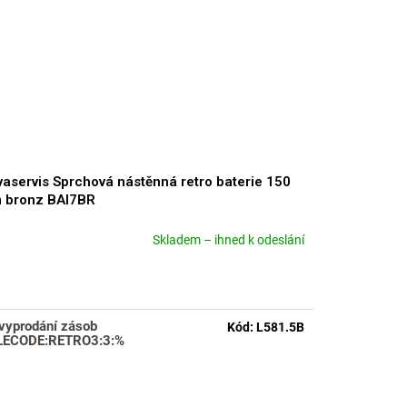
aservis Sprchová nástěnná retro baterie 150
 bronz BAI7BR
Skladem – ihned k odeslání
měrné
nocení
duktu
vyprodání zásob
Kód:
L581.5B
LECODE:RETRO3:3:%
zdiček.