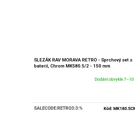
SLEZÁK RAV MORAVA RETRO - Sprchový set s
baterií, Chrom MK580.5/2 - 150 mm
Dodání obvykle 7–10
Průměrné
hodnocení
produktu
je
5,0
SALECODE:RETRO3:3:%
Kód:
MK180.5C
z
5
hvězdiček.