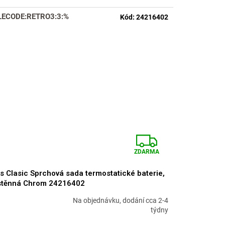
LECODE:RETRO3:3:%
Kód:
24216402
Z
ZDARMA
D
s Clasic Sprchová sada termostatické baterie,
A
stěnná Chrom 24216402
R
Na objednávku, dodání cca 2-4
měrné
týdny
nocení
M