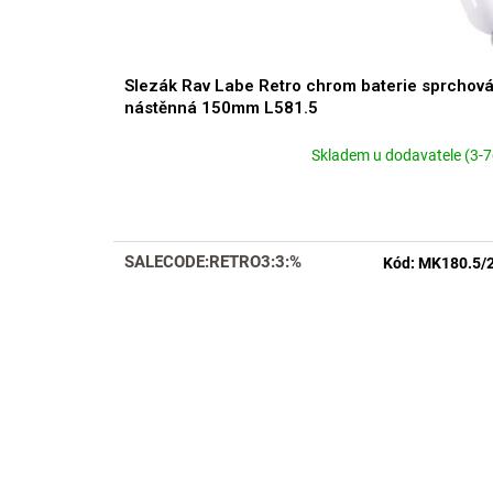
t
ů
Slezák Rav Labe Retro chrom baterie sprchov
nástěnná 150mm L581.5
Skladem u dodavatele (3-7
Průměrné
hodnocení
produktu
je
3,9
SALECODE:RETRO3:3:%
Kód:
MK180.5/
z
5
hvězdiček.