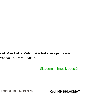
zák Rav Labe Retro bílá baterie sprchová
stěnná 150mm L581.5B
Skladem – ihned k odeslání
měrné
nocení
duktu
LECODE:RETRO3:3:%
Kód:
MK180.0CMAT
zdiček.