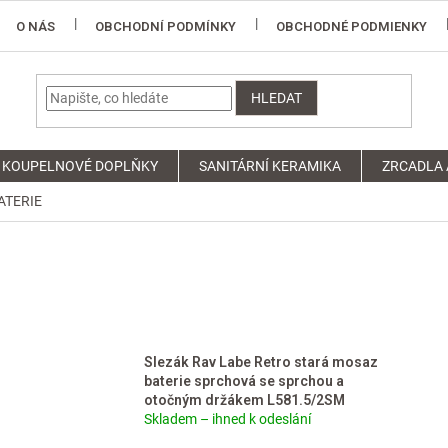
O NÁS
OBCHODNÍ PODMÍNKY
OBCHODNÉ PODMIENKY
HLEDAT
KOUPELNOVÉ DOPLŇKY
SANITÁRNÍ KERAMIKA
ZRCADLA 
ATERIE
Slezák Rav Labe Retro stará mosaz
baterie sprchová se sprchou a
otočným držákem L581.5/2SM
Skladem – ihned k odeslání