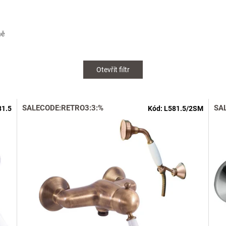
ně
Otevřít filtr
SALECODE:RETRO3:3:%
SA
81.5
Kód:
L581.5/2SM