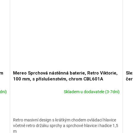
om
Mereo Sprchová nástěnná baterie, Retro Viktorie,
Sle
100 mm, s příslušenstvím, chrom CBL601A
če
dní)
Skladem u dodavatele (3-7dní)
Průměrné
Prů
hodnocení
hod
produktu
pro
je
je
5,0
5,0
Retro masivní design s krátkým chodem ovládací hlavice
z
z
včetně retro držáku sprchy a sprchové hlavice i hadice 1,5
5
5
m
hvězdiček.
hvě