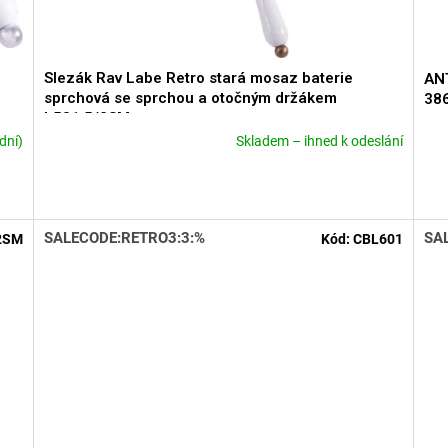
á
Slezák Rav Labe Retro stará mosaz baterie
ANT
sprchová se sprchou a otočným držákem
38
L581.5/2SM
dní)
Skladem – ihned k odeslání
Průměrné
Prů
hodnocení
hod
produktu
pro
je
je
4,6
4,8
SALECODE:RETRO3:3:%
SA
2SM
Kód:
CBL601
z
z
5
5
hvězdiček.
hvě