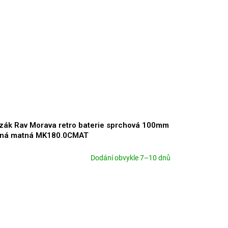
zák Rav Morava retro baterie sprchová 100mm
rná matná MK180.0CMAT
Dodání obvykle 7–10 dnů
měrné
nocení
duktu
zdiček.