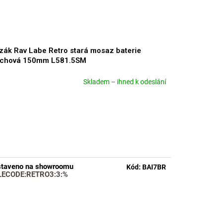
zák Rav Labe Retro stará mosaz baterie
rchová 150mm L581.5SM
Skladem – ihned k odeslání
měrné
nocení
duktu
zdiček.
taveno na showroomu
Kód:
BAI7BR
LECODE:RETRO3:3:%