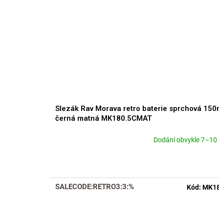
Slezák Rav Morava retro baterie sprchová 15
černá matná MK180.5CMAT
Dodání obvykle 7–10
Průměrné
hodnocení
produktu
je
5,0
SALECODE:RETRO3:3:%
Kód:
MK18
z
5
hvězdiček.