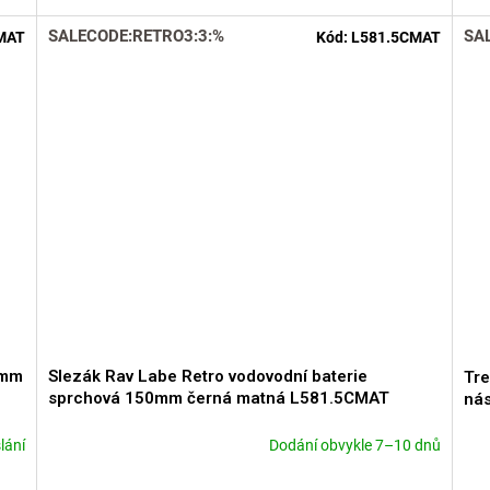
SALECODE:RETRO3:3:%
SA
MAT
Kód:
L581.5CMAT
0mm
Slezák Rav Labe Retro vodovodní baterie
Tre
sprchová 150mm černá matná L581.5CMAT
ná
lání
Dodání obvykle 7–10 dnů
Průměrné
Prů
hodnocení
hod
produktu