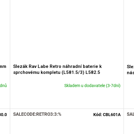
0mm
Slezák Rav Labe Retro náhradní baterie k
Sle
sprchovému kompletu (L581.5/3) L582.5
ná
 dnů
Skladem u dodavatele (3-7dní)
Průměrné
Prů
hodnocení
hod
produktu
pro
je
je
5,0
3,7
SALECODE:RETRO3:3:%
SA
0.0
Kód:
CBL601A
z
z
5
5
hvězdiček.
hvě