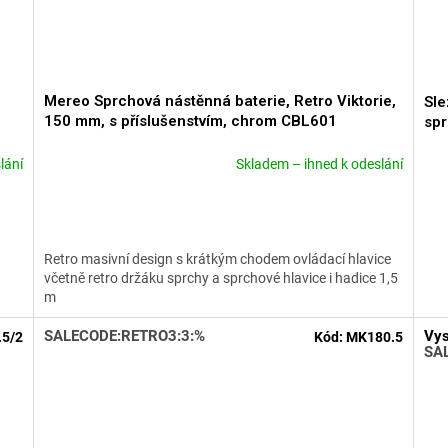
Mereo Sprchová nástěnná baterie, Retro Viktorie,
Sle
150 mm, s příslušenstvím, chrom CBL601
sp
lání
Skladem – ihned k odeslání
Průměrné
Prů
hodnocení
hod
produktu
pro
je
je
4,4
5,0
Retro masivní design s krátkým chodem ovládací hlavice
z
z
včetně retro držáku sprchy a sprchové hlavice i hadice 1,5
5
5
m
hvězdiček.
hvě
SALECODE:RETRO3:3:%
Vys
5/2
Kód:
MK180.5
SA