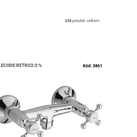
234
položek celkem
LECODE:RETRO3:3:%
Kód:
3861