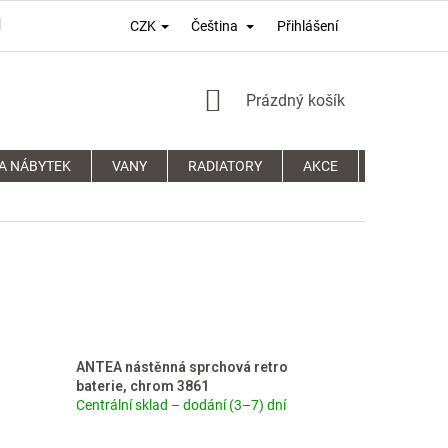
Přihlášení
CZK
Čeština
PODMÍNKY OCHRANY OSOBNÍCH ÚDAJŮ
REKLAMAČNÍ ŘÁD
NÁKUPNÍ
Prázdný košík
KOŠÍK
A NÁBYTEK
VANY
RADIATORY
AKCE
SPRCHOVÉ
ANTEA nástěnná sprchová retro
baterie, chrom 3861
Centrální sklad – dodání (3–7) dní