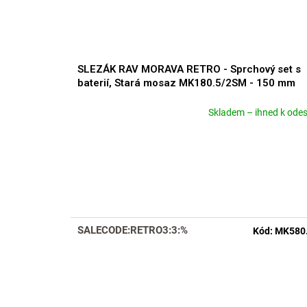
SLEZÁK RAV MORAVA RETRO - Sprchový set s
baterií, Stará mosaz MK180.5/2SM - 150 mm
Skladem – ihned k odes
Průměrné
hodnocení
produktu
je
5,0
z
5
hvězdiček.
SALECODE:RETRO3:3:%
Kód:
MK580.