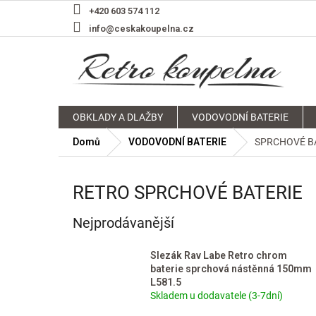
Přejít
+420 603 574 112
na
info@ceskakoupelna.cz
obsah
OBKLADY A DLAŽBY
VODOVODNÍ BATERIE
Domů
VODOVODNÍ BATERIE
SPRCHOVÉ B
RETRO SPRCHOVÉ BATERIE
Nejprodávanější
Slezák Rav Labe Retro chrom
baterie sprchová nástěnná 150mm
L581.5
Skladem u dodavatele (3-7dní)