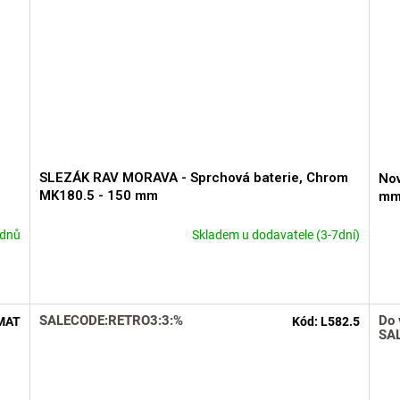
SLEZÁK RAV MORAVA - Sprchová baterie, Chrom
Nov
MK180.5 - 150 mm
mm
 dnů
Skladem u dodavatele (3-7dní)
Prů
hod
pro
je
4,9
SALECODE:RETRO3:3:%
Do 
MAT
Kód:
L582.5
z
SA
5
hvě