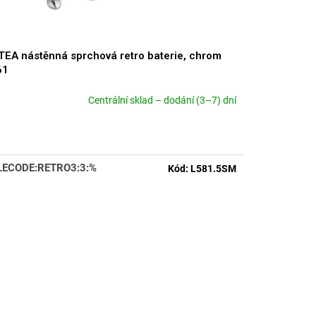
EA nástěnná sprchová retro baterie, chrom
61
Centrální sklad – dodání (3–7) dní
měrné
nocení
duktu
LECODE:RETRO3:3:%
Kód:
L581.5SM
zdiček.