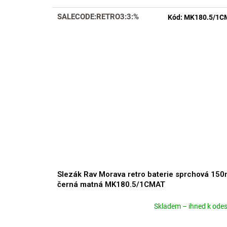
SALECODE:RETRO3:3:%
Kód:
MK180.5/1C
Slezák Rav Morava retro baterie sprchová 15
černá matná MK180.5/1CMAT
Skladem – ihned k odes
Průměrné
hodnocení
produktu