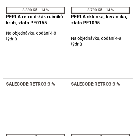
3 390 Kč
–14 %
3 790 Kč
–14 %
PERLA retro držák ručníků
PERLA sklenka, keramika,
kruh, zlato PE0155
zlato PE1095
Na objednávku, dodání 4-8
Průměrné
Na objednávku, dodání 4-8
týdnů
hodnocení
týdnů
produktu
je
5,0
z
5
hvězdiček.
SALECODE:RETRO3:3:%
SALECODE:RETRO3:3:%