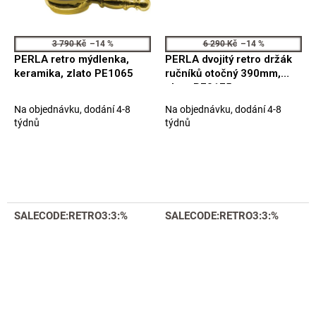
3 790 Kč
–14 %
6 290 Kč
–14 %
PERLA retro mýdlenka,
PERLA dvojitý retro držák
keramika, zlato PE1065
ručníků otočný 390mm,
zlato PE0175
Na objednávku, dodání 4-8
Na objednávku, dodání 4-8
týdnů
týdnů
SALECODE:RETRO3:3:%
SALECODE:RETRO3:3:%