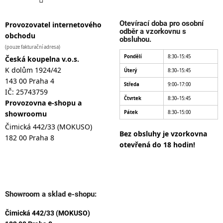
Otevírací doba pro osobní
Provozovatel internetového
odběr a vzorkovnu s
obchodu
obsluhou.
(pouze fakturační adresa)
Pondělí
8:30–15:45
Česká koupelna v.o.s.
K dolům 1924/42
Úterý
8:30–15:45
143 00 Praha 4
Středa
9:00–17:00
IČ: 25743759
Čtvrtek
8:30–15:45
Provozovna e-shopu a
showroomu
Pátek
8:30–15:00
Čimická 442/33 (MOKUSO)
Bez obsluhy je vzorkovna
182 00 Praha 8
otevřená do 18 hodin!
Showroom a sklad e-shopu:
Čimická 442/33 (MOKUSO)