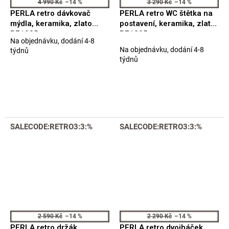
4 990 Kč
–14 %
3 290 Kč
–14 %
PERLA retro dávkovač
PERLA retro WC štětka na
mýdla, keramika, zlato
postavení, keramika, zlato
PE1085
PE1205
Na objednávku, dodání 4-8
Průměrné
Na objednávku, dodání 4-8
týdnů
hodnocení
týdnů
produktu
je
5,0
z
5
hvězdiček.
SALECODE:RETRO3:3:%
SALECODE:RETRO3:3:%
2 590 Kč
–14 %
2 290 Kč
–14 %
PERLA retro držák
PERLA retro dvojháček,