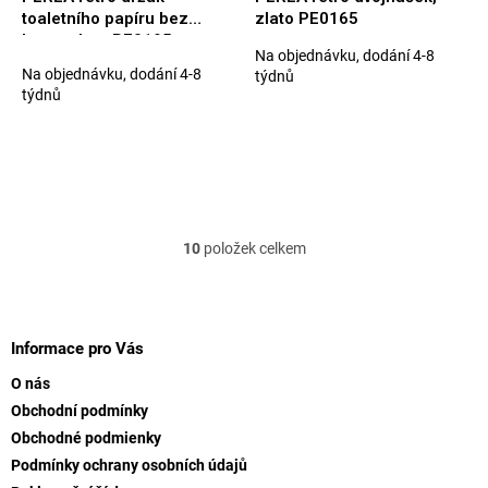
toaletního papíru bez
zlato PE0165
krytu, zlato PE0195
Na objednávku, dodání 4-8
Průměrné
Na objednávku, dodání 4-8
týdnů
hodnocení
týdnů
produktu
je
5,0
z
5
hvězdiček.
10
položek celkem
O
v
l
Z
á
á
d
p
Informace pro Vás
a
a
c
O nás
t
í
Obchodní podmínky
í
p
Obchodné podmienky
r
v
Podmínky ochrany osobních údajů
k