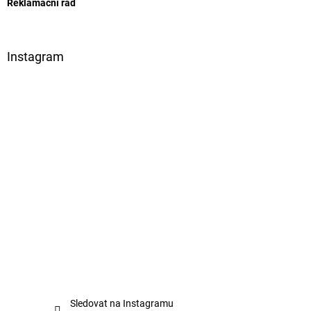
Reklamační řád
y
v
ý
p
Instagram
i
s
u
Sledovat na Instagramu