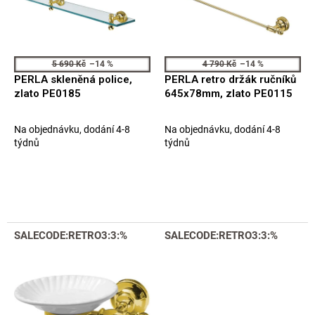
t
p
ů
r
o
d
5 690 Kč
–14 %
4 790 Kč
–14 %
u
PERLA skleněná police,
PERLA retro držák ručníků
k
zlato PE0185
645x78mm, zlato PE0115
t
ů
Na objednávku, dodání 4-8
Na objednávku, dodání 4-8
týdnů
týdnů
SALECODE:RETRO3:3:%
SALECODE:RETRO3:3:%