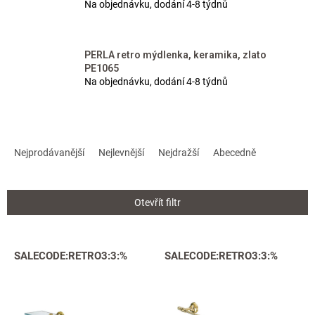
Na objednávku, dodání 4-8 týdnů
PERLA retro mýdlenka, keramika, zlato
PE1065
Na objednávku, dodání 4-8 týdnů
Ř
a
Nejprodávanější
Nejlevnější
Nejdražší
Abecedně
z
e
n
Otevřít filtr
í
p
r
V
SALECODE:RETRO3:3:%
SALECODE:RETRO3:3:%
o
ý
d
p
u
i
k
s