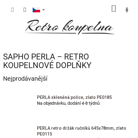
Přejít
NÁKUP
na
obsah
KOŠÍK
SAPHO PERLA – RETRO
KOUPELNOVÉ DOPLŇKY
Nejprodávanější
PERLA skleněná police, zlato PE0185
Na objednávku, dodání 4-8 týdnů
PERLA retro držák ručníků 645x78mm, zlato
PE0115