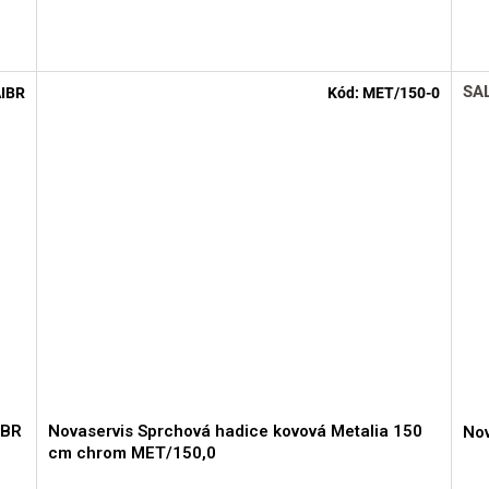
hodnocení
hod
produktu
pro
je
je
4,3
5,0
SA
IBR
Kód:
MET/150-0
z
z
5
5
hvězdiček.
hvě
IBR
Novaservis Sprchová hadice kovová Metalia 150
Nov
cm chrom MET/150,0