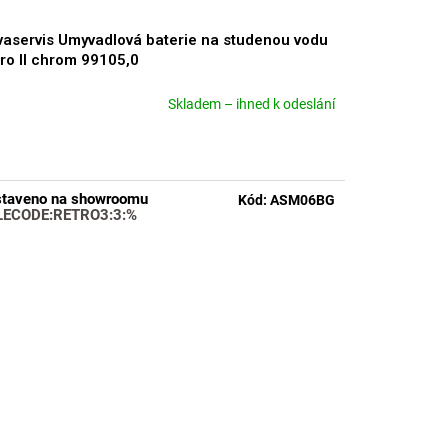
aservis Umyvadlová baterie na studenou vodu
ro II chrom 99105,0
Skladem – ihned k odeslání
měrné
nocení
duktu
taveno na showroomu
Kód:
ASM06BG
LECODE:RETRO3:3:%
zdiček.