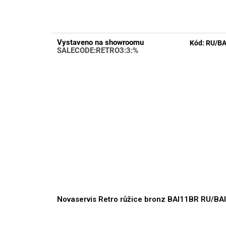
hodnocení
produktu
je
3,8
Vystaveno na showroomu
Kód:
RU/BA
z
SALECODE:RETRO3:3:%
5
hvězdiček.
Novaservis Retro růžice bronz BAI11BR RU/BA