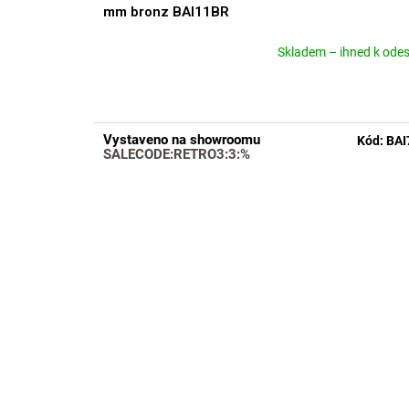
mm bronz BAI11BR
Skladem – ihned k odes
Průměrné
hodnocení
produktu
je
4,5
Vystaveno na showroomu
Kód:
BAI
z
SALECODE:RETRO3:3:%
5
hvězdiček.