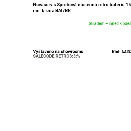
Novaservis Sprchová nástěnná retro baterie 1
mm bronz BAI7BR
Skladem – ihned k odes
Průměrné
hodnocení
produktu
je
4,9
Vystaveno na showroomu
Kód:
AAI3
z
SALECODE:RETRO3:3:%
5
hvězdiček.