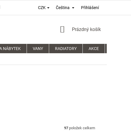
Přihlášení
CZK
Čeština
PODMÍNKY OCHRANY OSOBNÍCH ÚDAJŮ
REKLAMAČNÍ ŘÁD
NÁKUPNÍ
Prázdný košík
KOŠÍK
A NÁBYTEK
VANY
RADIATORY
AKCE
SPRCHOVÉ
97
položek celkem