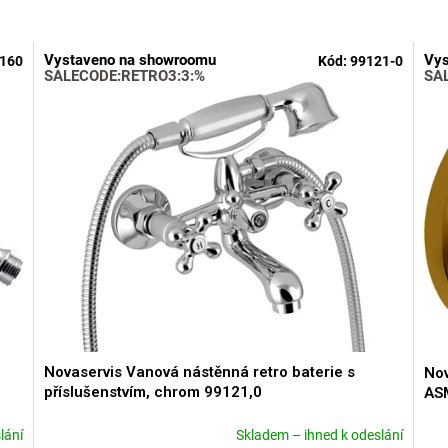
Vystaveno na showroomu
Vys
160
Kód:
99121-0
SALECODE:RETRO3:3:%
SA
Novaservis Vanová nástěnná retro baterie s
Nov
příslušenstvím, chrom 99121,0
AS
lání
Skladem – ihned k odeslání
Průměrné
Prů