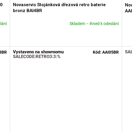
50
Novaservis Stojánková dřezová retro baterie
Nov
bronz BAI4BR
AA
lání
Skladem – ihned k odeslání
Průměrné
Prů
hodnocení
hod
produktu
pro
je
je
5,0
4,3
Vystaveno na showroomu
SA
3BR
Kód:
AAI05BR
z
z
SALECODE:RETRO3:3:%
5
5
hvězdiček.
hvě