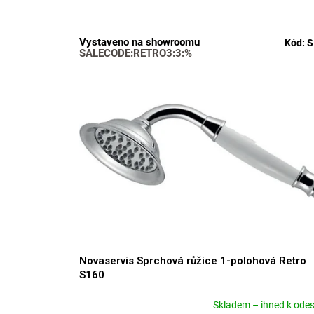
z
e
V
n
Vystaveno na showroomu
Kód:
S
ý
í
SALECODE:RETRO3:3:%
p
p
i
r
s
o
p
d
r
u
o
k
d
t
u
ů
k
t
ů
Novaservis Sprchová růžice 1-polohová Retro
S160
Skladem – ihned k odes
Průměrné