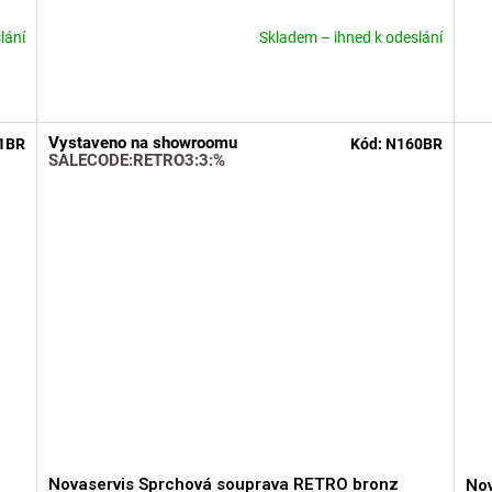
lání
Skladem – ihned k odeslání
Průměrné
Prů
hodnocení
hod
produktu
pro
je
je
5,0
5,0
Vystaveno na showroomu
1BR
Kód:
N160BR
z
z
SALECODE:RETRO3:3:%
5
5
hvězdiček.
hvě
Novaservis Sprchová souprava RETRO bronz
Nov