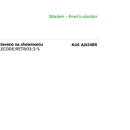
Skladem – ihned k odeslání
měrné
nocení
duktu
taveno na showroomu
Kód:
AAI34BR
LECODE:RETRO3:3:%
zdiček.