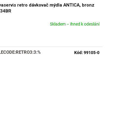
aservis retro dávkovač mýdla ANTICA, bronz
I34BR
Skladem – ihned k odeslání
měrné
nocení
duktu
LECODE:RETRO3:3:%
Kód:
99105-0
zdiček.