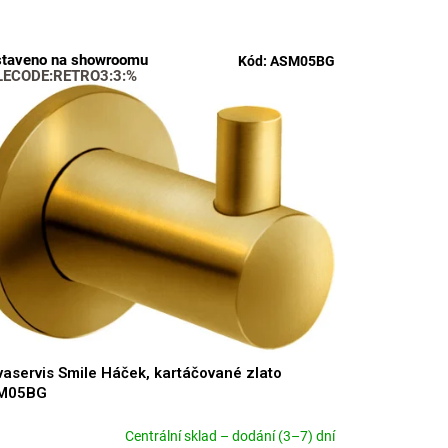
taveno na showroomu
Kód:
ASM05BG
LECODE:RETRO3:3:%
aservis Smile Háček, kartáčované zlato
M05BG
Centrální sklad – dodání (3–7) dní
měrné