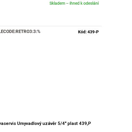
Skladem – ihned k odeslání
měrné
nocení
duktu
LECODE:RETRO3:3:%
Kód:
439-P
zdiček.
aservis Umyvadlový uzávěr 5/4" plast 439,P