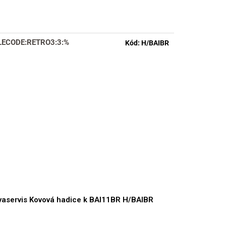
nocení
duktu
LECODE:RETRO3:3:%
Kód:
H/BAIBR
zdiček.
aservis Kovová hadice k BAI11BR H/BAIBR