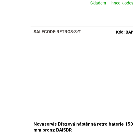
Skladem – ihned k odes
Průměrné
hodnocení
produktu
je
4,8
SALECODE:RETRO3:3:%
Kód:
BAI
z
5
hvězdiček.
Novaservis Dřezová nástěnná retro baterie 150
mm bronz BAI5BR