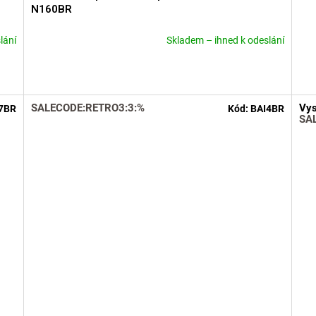
N160BR
lání
Skladem – ihned k odeslání
Průměrné
Prů
hodnocení
hod
produktu
pro
je
je
5,0
5,0
SALECODE:RETRO3:3:%
Vys
7BR
Kód:
BAI4BR
z
z
SA
5
5
hvězdiček.
hvě