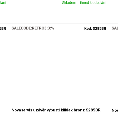
lání
Skladem – ihned k odeslání
Průměrné
Prů
hodnocení
hod
produktu
pro
je
je
5,0
5,0
SALECODE:RETRO3:3:%
SA
5BR
Kód:
S285BR
z
z
5
5
hvězdiček.
hvě
Novaservis uzávěr výpusti kliklak bronz S285BR
Nov