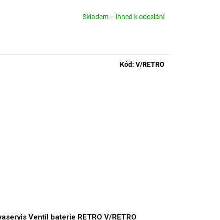
Skladem – ihned k odeslání
měrné
nocení
duktu
Kód:
V/RETRO
zdiček.
aservis Ventil baterie RETRO V/RETRO