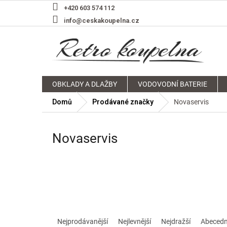
Přejít
+420 603 574 112
na
info@ceskakoupelna.cz
obsah
OBKLADY A DLAŽBY
VODOVODNÍ BATERIE
Domů
Prodávané značky
Novaservis
Novaservis
Ř
a
Nejprodávanější
Nejlevnější
Nejdražší
Abeced