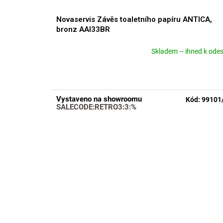
Novaservis Závěs toaletního papíru ANTICA,
bronz AAI33BR
Skladem – ihned k odes
Průměrné
hodnocení
produktu
je
5,0
Vystaveno na showroomu
Kód:
99101
z
SALECODE:RETRO3:3:%
5
hvězdiček.