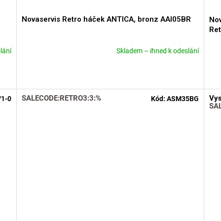
Novaservis Retro háček ANTICA, bronz AAI05BR
Nov
Ret
lání
Skladem – ihned k odeslání
Průměrné
Prů
hodnocení
hod
produktu
pro
je
je
5,0
5,0
SALECODE:RETRO3:3:%
Vys
/1-0
Kód:
ASM35BG
z
z
SA
5
5
hvězdiček.
hvě