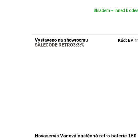
Skladem – ihned k odes
Průměrné
hodnocení
produktu
je
4,6
Vystaveno na showroomu
Kód:
BAI1
z
SALECODE:RETRO3:3:%
5
hvězdiček.
Novaservis Vanová nástěnná retro baterie 150