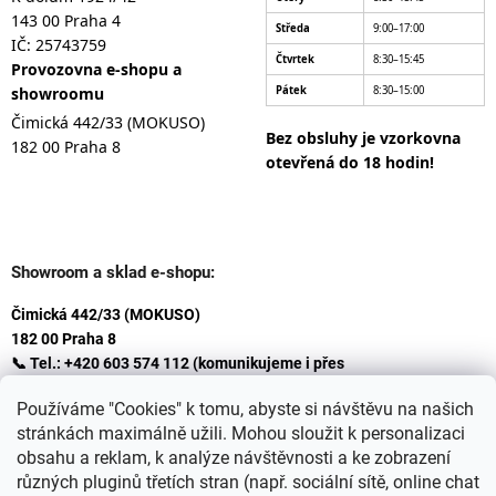
143 00 Praha 4
Středa
9:00–17:00
IČ: 25743759
Čtvrtek
8:30–15:45
Provozovna e-shopu a
showroomu
Pátek
8:30–15:00
Čimická 442/33 (MOKUSO)
Bez obsluhy je vzorkovna
182 00 Praha 8
otevřená do 18 hodin!
Showroom a sklad e-shopu:
Čimická 442/33 (MOKUSO)
182 00 Praha 8
📞 Tel.: +420 603 574 112 (komunikujeme i přes
Whatsapp
Používáme "Cookies" k tomu, abyste si návštěvu na našich
)
stránkách maximálně užili. Mohou sloužit k personalizaci
✉️ E-mail: info@ceskakoupelna.cz
obsahu a reklam, k analýze návštěvnosti a ke zobrazení
různých pluginů třetích stran (např. sociální sítě, online chat