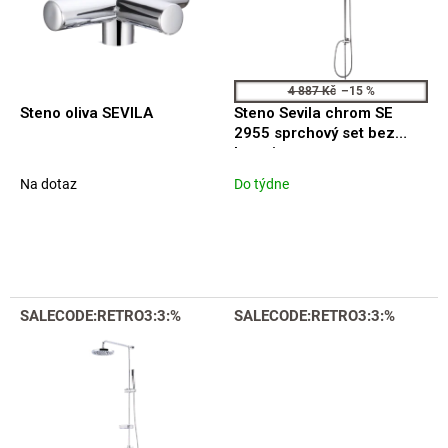
t
p
ů
r
o
d
4 887 Kč
–15 %
u
Steno oliva SEVILA
Steno Sevila chrom SE
k
2955 sprchový set bez
t
baterie
ů
Na dotaz
Do týdne
SALECODE:RETRO3:3:%
SALECODE:RETRO3:3:%