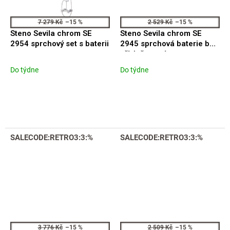
7 279 Kč
–15 %
2 529 Kč
–15 %
Steno Sevila chrom SE
Steno Sevila chrom SE
2954 sprchový set s baterii
2945 sprchová baterie bez
příslušenství
Do týdne
Do týdne
SALECODE:RETRO3:3:%
SALECODE:RETRO3:3:%
3 776 Kč
–15 %
2 509 Kč
–15 %