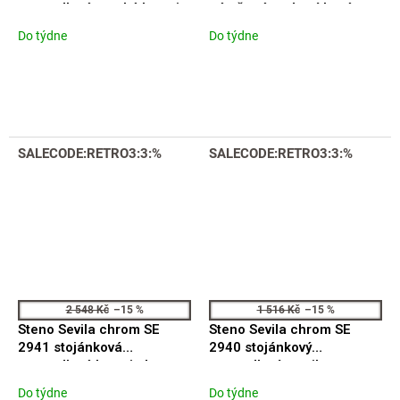
umyvadlová vysoká baterie
nástěnná podomítková
baterie
Do týdne
Do týdne
SALECODE:RETRO3:3:%
SALECODE:RETRO3:3:%
2 548 Kč
–15 %
1 516 Kč
–15 %
Steno Sevila chrom SE
Steno Sevila chrom SE
2941 stojánková
2940 stojánkový
umyvadlová baterie bez
umyvadlový ventil
výpustě
Do týdne
Do týdne