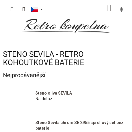
Přejít
NÁKUP
na
obsah
KOŠÍK
STENO SEVILA - RETRO
KOHOUTKOVÉ BATERIE
Nejprodávanější
Steno oliva SEVILA
Na dotaz
Steno Sevila chrom SE 2955 sprchový set bez
baterie