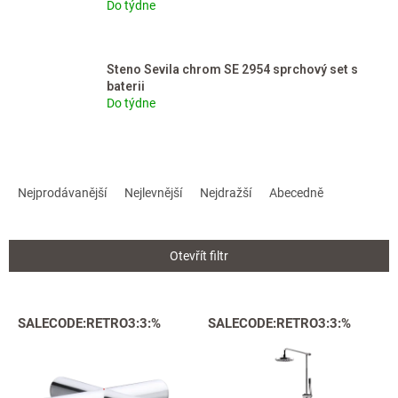
Do týdne
Steno Sevila chrom SE 2954 sprchový set s
baterii
Do týdne
Ř
a
Nejprodávanější
Nejlevnější
Nejdražší
Abecedně
z
e
n
Otevřít filtr
í
p
r
V
SALECODE:RETRO3:3:%
SALECODE:RETRO3:3:%
o
ý
d
p
u
i
k
s