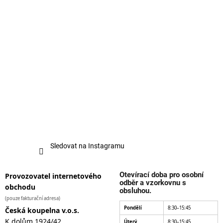
Sledovat na Instagramu
Otevírací doba pro osobní
Provozovatel internetového
odběr a vzorkovnu s
obchodu
obsluhou.
(pouze fakturační adresa)
Pondělí
8:30–15:45
Česká koupelna v.o.s.
K dolům 1924/42
Úterý
8:30–15:45