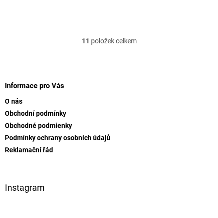
11
položek celkem
O
v
l
Z
á
á
d
p
Informace pro Vás
a
a
c
O nás
t
í
Obchodní podmínky
í
p
Obchodné podmienky
r
v
Podmínky ochrany osobních údajů
k
Reklamační řád
y
v
ý
p
Instagram
i
s
u