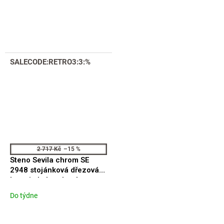
SALECODE:RETRO3:3:%
2 717 Kč
–15 %
Steno Sevila chrom SE
2948 stojánková dřezová
baterie kohoutková
Do týdne