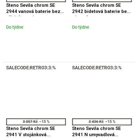
Steno Sevila chrom SE
Steno Sevila chrom SE
2944 vanová baterie bez
2942 bidetová baterie bez
příslušenství
výpustě
Do týdne
Do týdne
SALECODE:RETRO3:3:%
SALECODE:RETRO3:3:%
3 057 Kč
–15 %
3 436 Kč
–15 %
Steno Sevila chrom SE
Steno Sevila chrom SE
2941 V stojánková
2941 N umyvadlová