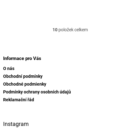
je
4,7
5,0
z
z
5
5
hvězdiček.
hvězdiček.
10
položek celkem
O
v
l
Z
á
á
d
p
Informace pro Vás
a
a
c
O nás
t
í
Obchodní podmínky
í
p
Obchodné podmienky
r
v
Podmínky ochrany osobních údajů
k
Reklamační řád
y
v
ý
p
Instagram
i
s
u