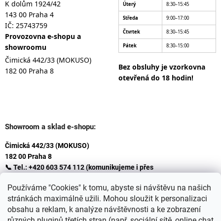
K dolům 1924/42
Úterý
8:30–15:45
143 00 Praha 4
Středa
9:00–17:00
IČ: 25743759
Čtvrtek
8:30–15:45
Provozovna e-shopu a
showroomu
Pátek
8:30–15:00
Čimická 442/33 (MOKUSO)
Bez obsluhy je vzorkovna
182 00 Praha 8
otevřená do 18 hodin!
Showroom a sklad e-shopu:
Čimická 442/33 (MOKUSO)
182 00 Praha 8
📞 Tel.: +420 603 574 112 (komunikujeme i přes
Whatsapp
Používáme "Cookies" k tomu, abyste si návštěvu na našich
)
stránkách maximálně užili. Mohou sloužit k personalizaci
✉️ E-mail: info@ceskakoupelna.cz
obsahu a reklam, k analýze návštěvnosti a ke zobrazení
různých pluginů třetích stran (např. sociální sítě, online chat