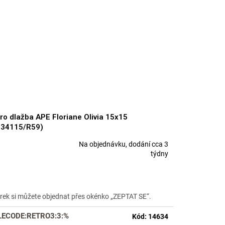
ro dlažba APE Floriane Olivia 15x15
034115/R59)
Na objednávku, dodání cca 3
měrné
týdny
nocení
duktu
rek si můžete objednat přes okénko „ZEPTAT SE“.
LECODE:RETRO3:3:%
Kód:
14634
zdiček.