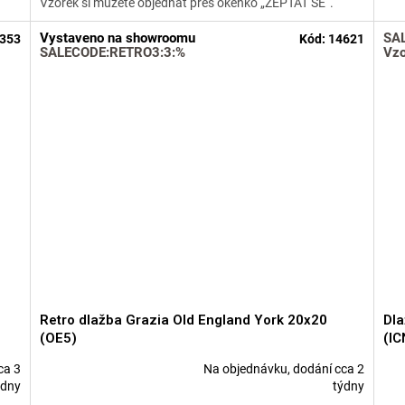
Vzorek si můžete objednat přes okénko „ZEPTAT SE“.
z
5
Vystaveno na showroomu
SA
353
Kód:
14621
hvězdiček.
SALECODE:RETRO3:3:%
Vzo
Retro dlažba Grazia Old England York 20x20
Dla
(OE5)
(IC
ca 3
Na objednávku, dodání cca 2
Průměrné
Prů
ýdny
týdny
hodnocení
hod