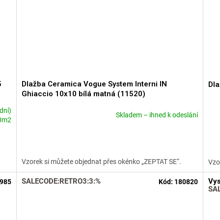
5
Dlažba Ceramica Vogue System Interni IN
Dla
Ghiaccio 10x10 bílá matná (11520)
dní)
Skladem – ihned k odeslání
Průměrné
Prů
0m2
hodnocení
hod
produktu
pro
je
je
4,6
4,7
Vzorek si můžete objednat přes okénko „ZEPTAT SE“.
Vzo
z
z
5
5
SALECODE:RETRO3:3:%
Vys
985
Kód:
180820
hvězdiček.
hvě
SA