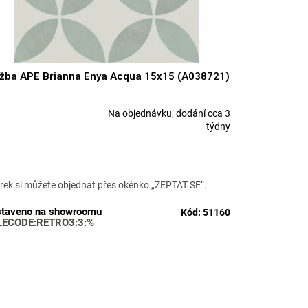
žba APE Brianna Enya Acqua 15x15 (A038721)
Na objednávku, dodání cca 3
měrné
týdny
nocení
duktu
rek si můžete objednat přes okénko „ZEPTAT SE“.
taveno na showroomu
Kód:
51160
zdiček.
LECODE:RETRO3:3:%