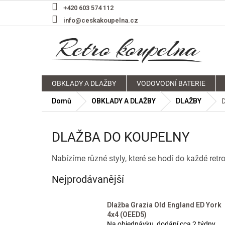
Přejít
+420 603 574 112
na
info@ceskakoupelna.cz
obsah
OBKLADY A DLAŽBY
VODOVODNÍ BATERIE
Domů
OBKLADY A DLAŽBY
DLAŽBY
DLAŽBA DO KOUPELNY
Nabízíme různé styly, které se hodí do každé retr
Nejprodávanější
Dlažba Grazia Old England ED York
4x4 (OEED5)
Na objednávku, dodání cca 2 týdny