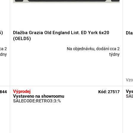
5)
Dlažba Grazia Old England List. ED York 6x20
Dla
(OELD5)
ca 2
Na objednávku, dodání cca 2
Průměrné
Prů
ýdny
týdny
hodnocení
hod
produktu
pro
je
je
5,0
5,0
Vzo
z
z
5
5
Výprodej
Vys
844
Kód:
27517
hvězdiček.
hvě
Vystaveno na showroomu
SA
SALECODE:RETRO3:3:%