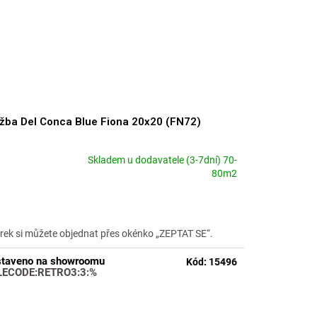
žba Del Conca Blue Fiona 20x20 (FN72)
Skladem u dodavatele (3-7dní) 70-
měrné
80m2
nocení
duktu
rek si můžete objednat přes okénko „ZEPTAT SE“.
taveno na showroomu
Kód:
15496
zdiček.
LECODE:RETRO3:3:%