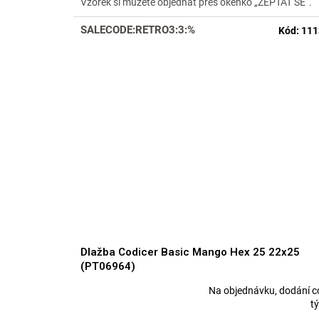
Vzorek si můžete objednat přes okénko „ZEPTAT SE“.
z
5
SALECODE:RETRO3:3:%
Kód:
111
hvězdiček.
Dlažba Codicer Basic Mango Hex 25 22x25
(PT06964)
Na objednávku, dodání c
Průměrné
t
hodnocení