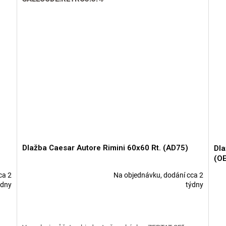
Dlažba Caesar Autore Rimini 60x60 Rt. (AD75)
Dla
(O
ca 2
Na objednávku, dodání cca 2
Průměrné
ýdny
týdny
hodnocení
produktu
je
5,0