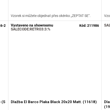
produktu
pro
je
je
5,0
5,0
Vzorek si můžete objednat přes okénko „ZEPTAT SE“.
Vzo
z
z
5
5
Vystaveno na showroomu
SA
26-2
Kód:
211986
hvězdiček.
hvě
SALECODE:RETRO3:3:%
 (S
Dlažba El Barco Plaka Black 20x20 Matt. (11618)
Dla
(1