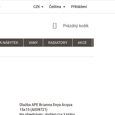
Přihlášení
CZK
Čeština
PODMÍNKY OCHRANY OSOBNÍCH ÚDAJŮ
REKLAMAČNÍ ŘÁD
NÁKUPNÍ
Prázdný košík
KOŠÍK
A NÁBYTEK
VANY
RADIATORY
AKCE
SPRCHOVÉ
Dlažba APE Brianna Enya Acqua
15x15 (A038721)
Na objednávku, dodání cca 3 týdny