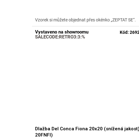
produktu
je
5,0
Vzorek si můžete objednat přes okénko „ZEPTAT SE“.
z
5
Vystaveno na showroomu
Kód:
269
hvězdiček.
SALECODE:RETRO3:3:%
Dlažba Del Conca Fiona 20x20 (snížená jakost)
20FNFI)