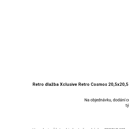
Retro dlažba Xclusive Retro Cosmos 20,5x20,5
Na objednávku, dodání c
Průměrné
t
hodnocení
produktu
je
5,0