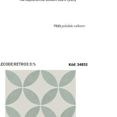
7532
položek celkem
LECODE:RETRO3:3:%
Kód:
34853