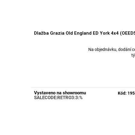
k
t
ů
Dlažba Grazia Old England ED York 4x4 (OEED
Na objednávku, dodání c
Průměrné
t
hodnocení
produktu
je
5,0
z
5
Vystaveno na showroomu
Kód:
195
hvězdiček.
SALECODE:RETRO3:3:%