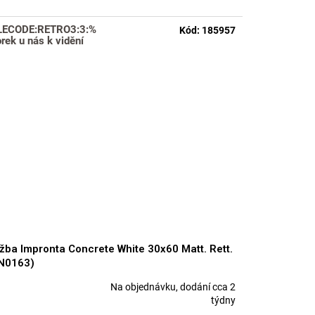
LECODE:RETRO3:3:%
Kód:
185957
rek u nás k vidění
žba Impronta Concrete White 30x60 Matt. Rett.
N0163)
Na objednávku, dodání cca 2
měrné
týdny
nocení