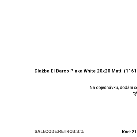
Dlažba El Barco Plaka White 20x20 Matt. (1161
Na objednávku, dodání c
Průměrné
t
hodnocení
produktu
je
5,0
z
5
SALECODE:RETRO3:3:%
Kód:
21
hvězdiček.