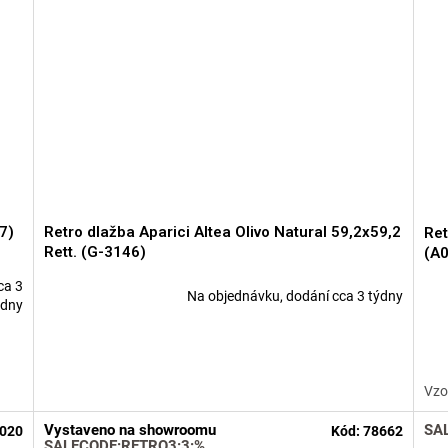
7)
Retro dlažba Aparici Altea Olivo Natural 59,2x59,2
Ret
Rett. (G-3146)
(A
ca 3
Na objednávku, dodání cca 3 týdny
Prů
ýdny
hod
pro
je
5,0
Vzo
z
5
Vystaveno na showroomu
SA
020
Kód:
78662
hvě
SALECODE:RETRO3:3:%