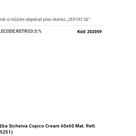
duktu
rek si můžete objednat přes okénko „ZEPTAT SE“.
LECODE:RETRO3:3:%
Kód:
202059
zdiček.
žba Sichenia Copico Cream 60x60 Mat. Rett.
95251)