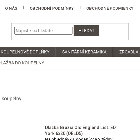
O NÁS
OBCHODNÍ PODMÍNKY
OBCHODNÉ PODMIENKY
HLEDAT
KOUPELNOVÉ DOPLŇKY
SANITÁRNÍ KERAMIKA
ZRCADLA 
DLAŽBA DO KOUPELNY
o koupelny.
Dlažba Grazia Old England List. ED
York 6x20 (OELD5)
Na objednávku, dodání cca 2 týdny