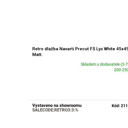
Retro dlažba Navarti Precut FS Lys White 45x4
Matt.
Skladem u dodavatele (3-7
Průměrné
200-25
hodnocení
produktu
je
5,0
z
5
Vystaveno na showroomu
Kód:
211
hvězdiček.
SALECODE:RETRO3:3:%