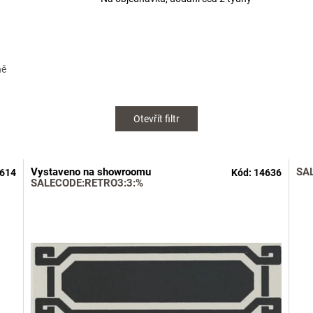
ně
Otevřít filtr
Vystaveno na showroomu
SA
614
Kód:
14636
SALECODE:RETRO3:3:%