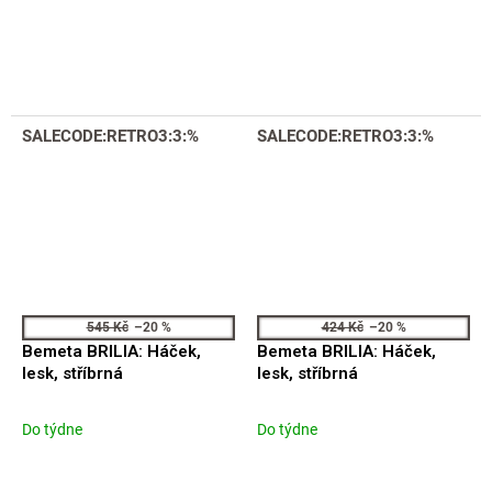
SALECODE:RETRO3:3:%
SALECODE:RETRO3:3:%
545 Kč
–20 %
424 Kč
–20 %
Bemeta BRILIA: Háček,
Bemeta BRILIA: Háček,
lesk, stříbrná
lesk, stříbrná
Do týdne
Do týdne