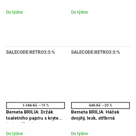
Do týdne
Do týdne
SALECODE:RETRO3:3:%
SALECODE:RETRO3:3:%
1 186 Kč
–19 %
545 Kč
–20 %
Bemeta BRILIA: Držák
Bemeta BRILIA: Háček
toaletního papíru s krytem,
dvojitý, lesk, stříbrná
lesk, stříbrná
Do týdne
Do týdne