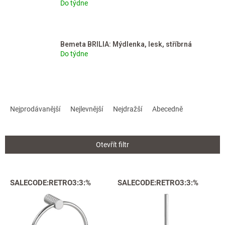
Do týdne
Bemeta BRILIA: Mýdlenka, lesk, stříbrná
Do týdne
Ř
a
Nejprodávanější
Nejlevnější
Nejdražší
Abecedně
z
e
n
Otevřít filtr
í
p
r
V
SALECODE:RETRO3:3:%
SALECODE:RETRO3:3:%
o
ý
d
p
u
i
k
s