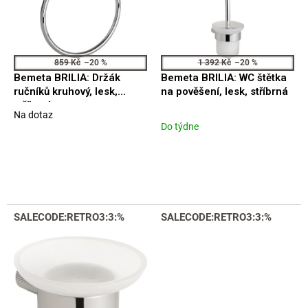
t
p
ů
r
o
d
859 Kč
–20 %
1 392 Kč
–20 %
u
Bemeta BRILIA: Držák
Bemeta BRILIA: WC štětka
k
ručníků kruhový, lesk,
na pověšení, lesk, stříbrná
t
stříbrná
Na dotaz
ů
Průměrné
Do týdne
hodnocení
produktu
je
5,0
z
5
hvězdiček.
SALECODE:RETRO3:3:%
SALECODE:RETRO3:3:%