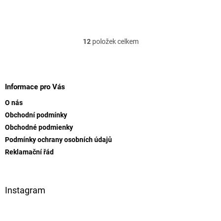
12
položek celkem
O
v
l
Z
á
á
d
p
Informace pro Vás
a
a
c
O nás
t
í
Obchodní podmínky
í
p
Obchodné podmienky
r
v
Podmínky ochrany osobních údajů
k
Reklamační řád
y
v
ý
p
Instagram
i
s
u