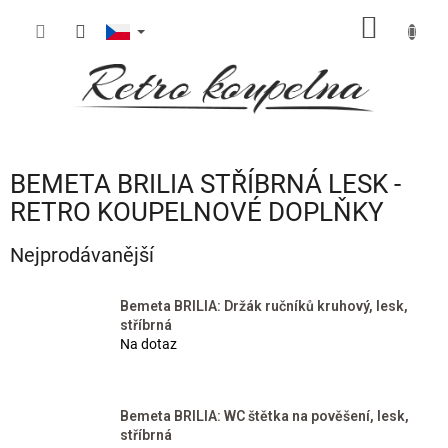
Přejít
NÁKUP
na
obsah
KOŠÍK
BEMETA BRILIA STŘÍBRNÁ LESK -
RETRO KOUPELNOVÉ DOPLŇKY
Nejprodávanější
Bemeta BRILIA: Držák ručníků kruhový, lesk,
stříbrná
Na dotaz
Bemeta BRILIA: WC štětka na pověšení, lesk,
stříbrná