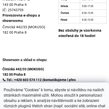
143 00 Praha 4
Středa
9:00–17:00
IČ: 25743759
Čtvrtek
8:30–15:45
Provozovna e-shopu a
showroomu
Pátek
8:30–15:00
Čimická 442/33 (MOKUSO)
Bez obsluhy je vzorkovna
182 00 Praha 8
otevřená do 18 hodin!
Showroom a sklad e-shopu:
Čimická 442/33 (MOKUSO)
182 00 Praha 8
📞 Tel.: +420 603 574 112 (komunikujeme i přes
Whatsapp
Používáme "Cookies" k tomu, abyste si návštěvu na našich
)
stránkách maximálně užili. Mohou sloužit k personalizaci
✉️ E-mail: info@ceskakoupelna.cz
obsahu a reklam, k analýze návštěvnosti a ke zobrazení
různých pluginů třetích stran (např. sociální sítě, online chat