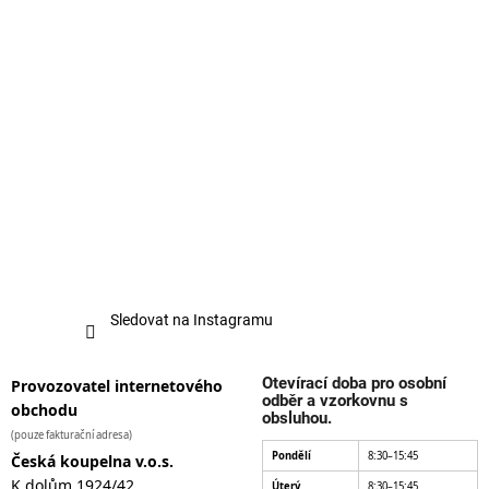
Sledovat na Instagramu
Otevírací doba pro osobní
Provozovatel internetového
odběr a vzorkovnu s
obchodu
obsluhou.
(pouze fakturační adresa)
Pondělí
8:30–15:45
Česká koupelna v.o.s.
K dolům 1924/42
Úterý
8:30–15:45