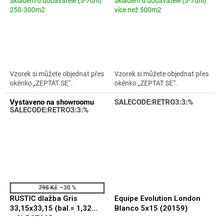
Skladem u dodavatele (3-7dní)
Skladem u dodavatele (3-7dní)
Průměrné
Průměrné
250-300m2
více než 500m2
hodnocení
hodnocení
produktu
produktu
je
je
5,0
5,0
z
z
5
5
hvězdiček.
hvězdiček.
Vzorek si můžete objednat přes
Vzorek si můžete objednat přes
okénko „ZEPTAT SE“.
okénko „ZEPTAT SE“.
Vystaveno na showroomu
SALECODE:RETRO3:3:%
SALECODE:RETRO3:3:%
795 Kč
–30 %
RUSTIC dlažba Gris
Equipe Evolution London
33,15x33,15 (bal.= 1,32
Blanco 5x15 (20159)
m2) RST005