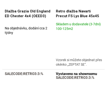
Dlažba Grazia Old England
Retro dlažba Navarti
ED Chester 4x4 (OEED3)
Precut FS Lys Blue 45x45
Skladem u dodavatele (3-7dní)
Průměrné
Na objednávku, dodání cca 2
100-125m2
hodnocení
týdny
produktu
je
4,6
z
5
hvězdiček.
Vzorek si můžete objednat přes
okénko „ZEPTAT SE“.
SALECODE:RETRO3:3:%
Vystaveno na showroomu
SALECODE:RETRO3:3:%