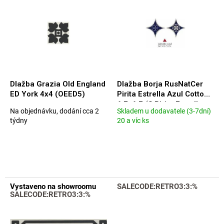
p
u
i
k
s
t
p
ů
r
o
d
u
Dlažba Grazia Old England
Dlažba Borja RusNatCer
k
ED York 4x4 (OEED5)
Pirita Estrella Azul Cotto
t
6,7x6,7 (S Pirita Estrella
Na objednávku, dodání cca 2
Skladem u dodavatele (3-7dní)
ů
Azul 6,7x6,7)
Průměrné
Průměrné
týdny
20 a víc ks
hodnocení
hodnocení
produktu
produktu
je
je
5,0
5,0
z
z
5
5
hvězdiček.
hvězdiček.
Vystaveno na showroomu
SALECODE:RETRO3:3:%
SALECODE:RETRO3:3:%