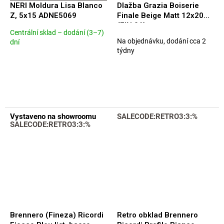
NERI Moldura Lisa Blanco
Dlažba Grazia Boiserie
Z, 5x15 ADNE5069
Finale Beige Matt 12x20
(FIN 06)
Centrální sklad – dodání (3–7)
Průměrné
Na objednávku, dodání cca 2
dní
hodnocení
týdny
produktu
je
5,0
z
5
hvězdiček.
Vystaveno na showroomu
SALECODE:RETRO3:3:%
SALECODE:RETRO3:3:%
Brennero (Fineza) Ricordi
Retro obklad Brennero