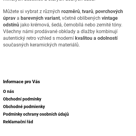
ý
p
Můžete si vybrat z různých
rozměrů
,
tvarů
,
povrchových
i
úprav
a
barevných variant
, včetně oblíbených
vintage
s
odstínů
jako krémová, šedá, černobílá nebo zemité tóny.
u
Všechny námi prodávané obklady a dlažby kombinují
autentický retro vzhled s moderní
kvalitou a odolností
současných keramických materiálů.
Z
á
p
Informace pro Vás
a
O nás
t
Obchodní podmínky
í
Obchodné podmienky
Podmínky ochrany osobních údajů
Reklamační řád