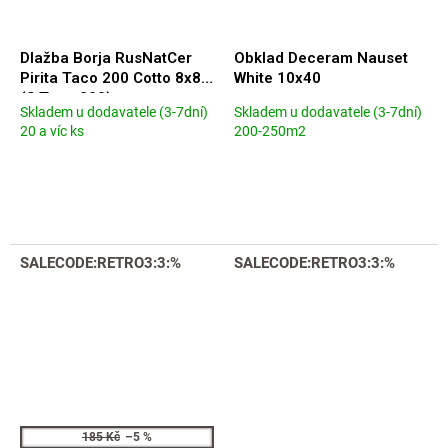
Dlažba Borja RusNatCer
Obklad Deceram Nauset
Pirita Taco 200 Cotto 8x8
White 10x40
(S Taco 200)
Skladem u dodavatele (3-7dní)
Skladem u dodavatele (3-7dní)
Průměrné
Průměrné
20 a víc ks
200-250m2
hodnocení
hodnocení
produktu
produktu
je
je
5,0
5,0
z
z
5
5
hvězdiček.
hvězdiček.
SALECODE:RETRO3:3:%
SALECODE:RETRO3:3:%
185 Kč
–5 %