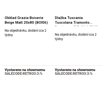
Obklad Grazia Boiserie
Dlažba Tuscania
Beige Matt 20x80 (BOI06)
Tuscolana Tramonto
Battiscopa 7,5x30,6 (P08)
Na objednávku, dodání cca 2
Průměrné
Na objednávku, dodání cca 2
týdny
hodnocení
týdny
produktu
je
5,0
z
5
hvězdiček.
Vystaveno na showroomu
Vystaveno na showroomu
SALECODE:RETRO3:3:%
SALECODE:RETRO3:3:%