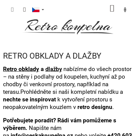
Přejít
NÁKUP
na
obsah
KOŠÍK
RETRO OBKLADY A DLAŽBY
Retro obklady
a
dlažby
nabízíme do všech prostor
– na stěny i podlahy od koupelen, kuchyní až po
chodby či venkovní prostory, například na
terasu.Prohlédněte si naši kompletní nabídku a
nechte se inspirovat
k vytvoření prostoru s
neopakovatelným kouzlem v
retro designu
.
Potřebujete poradit? Rádi vám pomůžeme s
výběrem.
Napište nám
na
info@ceskakoupelna.cz
nebo volejte
+420 603