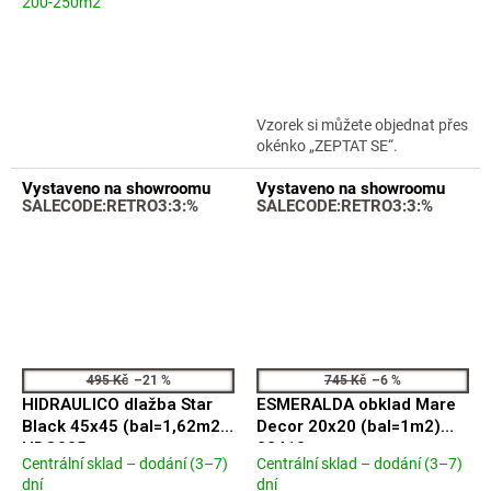
200-250m2
hodnocení
hodnocení
produktu
produktu
je
je
4,6
5,0
z
z
5
5
Vzorek si můžete objednat přes
hvězdiček.
hvězdiček.
okénko „ZEPTAT SE“.
Vystaveno na showroomu
Vystaveno na showroomu
SALECODE:RETRO3:3:%
SALECODE:RETRO3:3:%
495 Kč
–21 %
745 Kč
–6 %
HIDRAULICO dlažba Star
ESMERALDA obklad Mare
Black 45x45 (bal=1,62m2)
Decor 20x20 (bal=1m2)
HDO005
22413
Centrální sklad – dodání (3–7)
Centrální sklad – dodání (3–7)
Průměrné
Průměrné
dní
dní