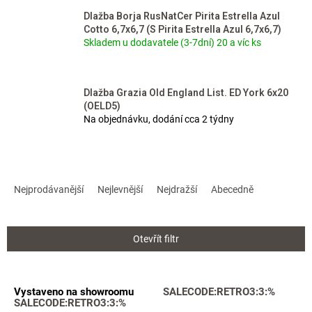
Dlažba Borja RusNatCer Pirita Estrella Azul
Cotto 6,7x6,7 (S Pirita Estrella Azul 6,7x6,7)
Skladem u dodavatele (3-7dní) 20 a víc ks
Dlažba Grazia Old England List. ED York 6x20
(OELD5)
Na objednávku, dodání cca 2 týdny
Ř
a
Nejprodávanější
Nejlevnější
Nejdražší
Abecedně
z
e
n
Otevřít filtr
í
p
r
V
Vystaveno na showroomu
SALECODE:RETRO3:3:%
o
ý
SALECODE:RETRO3:3:%
d