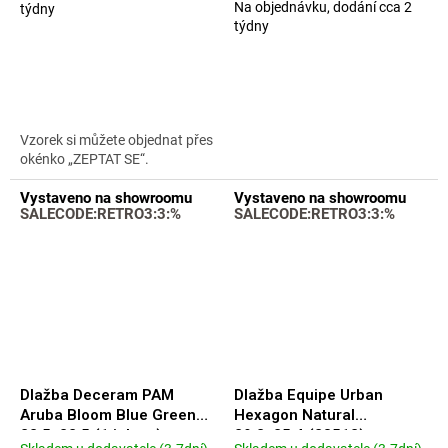
Průměrné
Na objednávku, dodání cca 2
týdny
hodnocení
týdny
produktu
je
5,0
z
5
hvězdiček.
Vzorek si můžete objednat přes
okénko „ZEPTAT SE“.
Vystaveno na showroomu
Vystaveno na showroomu
SALECODE:RETRO3:3:%
SALECODE:RETRO3:3:%
Dlažba Deceram PAM
Dlažba Equipe Urban
Aruba Bloom Blue Green
Hexagon Natural
22,5x22,5 (1.jakost)
29,2x25,4 (23512)