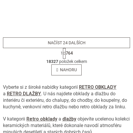
hodnocení
hodnocení
produktu
produktu
je
je
4,2
4,2
z
z
5
5
hvězdiček.
hvězdiček.
NAČÍST 24 DALŠÍCH
S
1
764
t
O
r
18327
položek celkem
v
á
l
NAHORU
n
á
k
o
d
v
a
Vyberte si z široké nabídky kategorií
RETRO OBKLADY
á
c
a
RETRO DLAŽBY
. U nás najdete obklady a dlažbu do
n
í
interiéru či exteriéru, do chalupy, do chodby, do koupelny, do
í
p
kuchyně, venkovní retro dlažbu nebo retro obklady za linku.
r
v
V kategorii
Retro obklady
a
dlažby
objevíte ucelenou kolekci
k
keramických materiálů, které dokonale navodí atmosféru
y
v
minulých desetiletí a starých dobrých časů.