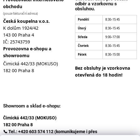
odběr a vzorkovnu s
obchodu
obsluhou.
(pouze fakturační adresa)
Pondělí
8:30–15:45
Česká koupelna v.o.s.
K dolům 1924/42
Úterý
8:30–15:45
143 00 Praha 4
Středa
9:00–17:00
IČ: 25743759
Čtvrtek
8:30–15:45
Provozovna e-shopu a
showroomu
Pátek
8:30–15:00
Čimická 442/33 (MOKUSO)
Bez obsluhy je vzorkovna
182 00 Praha 8
otevřená do 18 hodin!
Showroom a sklad e-shopu:
Čimická 442/33 (MOKUSO)
182 00 Praha 8
📞 Tel.: +420 603 574 112 (komunikujeme i přes
Whatsapp