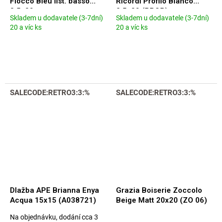
Fiocco Bleu list. basso
Ricordi Profilo Bianco
3,5x20
2,5x20 (PROB)
Skladem u dodavatele (3-7dní)
Skladem u dodavatele (3-7dní)
Průměrné
Průměrné
20 a víc ks
20 a víc ks
hodnocení
hodnocení
produktu
produktu
je
je
5,0
5,0
z
z
5
5
hvězdiček.
hvězdiček.
SALECODE:RETRO3:3:%
SALECODE:RETRO3:3:%
Dlažba APE Brianna Enya
Grazia Boiserie Zoccolo
Acqua 15x15 (A038721)
Beige Matt 20x20 (ZO 06)
Na objednávku, dodání cca 3