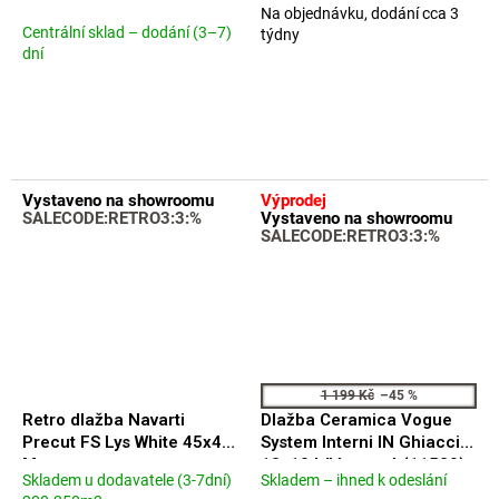
Na objednávku, dodání cca 3
Průměrné
Centrální sklad – dodání (3–7)
týdny
hodnocení
dní
produktu
je
5,0
z
5
hvězdiček.
Vystaveno na showroomu
Výprodej
SALECODE:RETRO3:3:%
Vystaveno na showroomu
SALECODE:RETRO3:3:%
1 199 Kč
–45 %
Retro dlažba Navarti
Dlažba Ceramica Vogue
Precut FS Lys White 45x45
System Interni IN Ghiaccio
Matt.
10x10 bílá matná (11520)
Skladem u dodavatele (3-7dní)
Skladem – ihned k odeslání
Průměrné
Průměrné