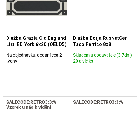
Dlažba Grazia Old England
Dlažba Borja RusNatCer
List. ED York 6x20 (OELD5)
Taco Ferrico 8x8
Na objednávku, dodání cca 2
Skladem u dodavatele (3-7dní)
Průměrné
Průměrné
týdny
20 a víc ks
hodnocení
hodnocení
produktu
produktu
je
je
5,0
5,0
z
z
5
5
hvězdiček.
hvězdiček.
SALECODE:RETRO3:3:%
SALECODE:RETRO3:3:%
Vzorek u nás k vidění