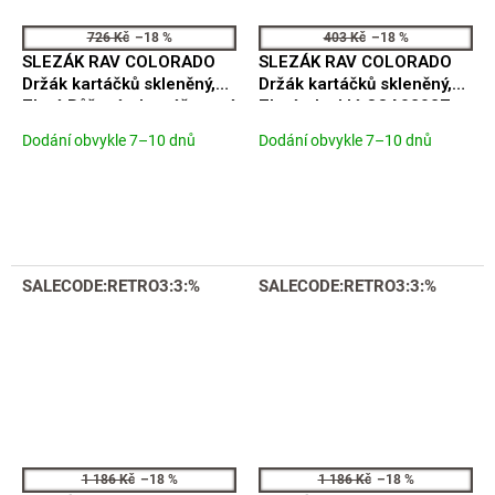
726 Kč
–18 %
403 Kč
–18 %
SLEZÁK RAV COLORADO
SLEZÁK RAV COLORADO
Držák kartáčků skleněný,
Držák kartáčků skleněný,
Zlatá Růžová - kartáčovaná
Zlatá - lesklá COA0202Z
COA0201ZRK
Dodání obvykle 7–10 dnů
Dodání obvykle 7–10 dnů
SALECODE:RETRO3:3:%
SALECODE:RETRO3:3:%
1 186 Kč
–18 %
1 186 Kč
–18 %