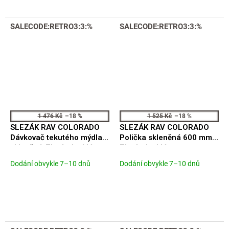
z
5
hvězdiček.
SALECODE:RETRO3:3:%
SALECODE:RETRO3:3:%
1 476 Kč
–18 %
1 525 Kč
–18 %
SLEZÁK RAV COLORADO
SLEZÁK RAV COLORADO
Dávkovač tekutého mýdla
Polička skleněná 600 mm,
skleněný, Zlatá - lesklá
Zlatá - lesklá
COA0303Z
COA0900/60Z
Dodání obvykle 7–10 dnů
Dodání obvykle 7–10 dnů