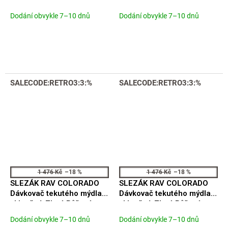
Zlatá - kartáčovaná
Zlatá - kartáčovaná
COA0201ZK
COA0500ZK
Dodání obvykle 7–10 dnů
Dodání obvykle 7–10 dnů
SALECODE:RETRO3:3:%
SALECODE:RETRO3:3:%
1 476 Kč
–18 %
1 476 Kč
–18 %
SLEZÁK RAV COLORADO
SLEZÁK RAV COLORADO
Dávkovač tekutého mýdla
Dávkovač tekutého mýdla
skleněný, Zlatá Růžová -
skleněný, Zlatá Růžová -
lesklá COA0303ZRL
kartáčovaná COA0303ZRK
Dodání obvykle 7–10 dnů
Dodání obvykle 7–10 dnů