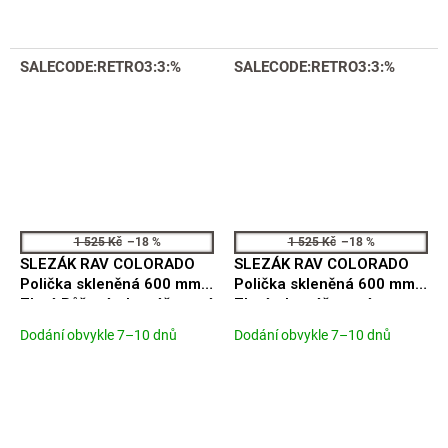
z
5
hvězdiček.
SALECODE:RETRO3:3:%
SALECODE:RETRO3:3:%
1 525 Kč
–18 %
1 525 Kč
–18 %
SLEZÁK RAV COLORADO
SLEZÁK RAV COLORADO
Polička skleněná 600 mm,
Polička skleněná 600 mm,
Zlatá Růžová - kartáčovaná
Zlatá - kartáčovaná
COA0900/60ZRK
COA0900/60ZK
Dodání obvykle 7–10 dnů
Dodání obvykle 7–10 dnů