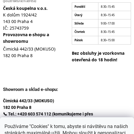
(pouze fakturační adresa)
Pondělí
8:30–15:45
Česká koupelna v.o.s.
K dolům 1924/42
Úterý
8:30–15:45
143 00 Praha 4
Středa
9:00–17:00
IČ: 25743759
Čtvrtek
8:30–15:45
Provozovna e-shopu a
showroomu
Pátek
8:30–15:00
Čimická 442/33 (MOKUSO)
Bez obsluhy je vzorkovna
182 00 Praha 8
otevřená do 18 hodin!
Showroom a sklad e-shopu:
Čimická 442/33 (MOKUSO)
182 00 Praha 8
📞 Tel.: +420 603 574 112 (komunikujeme i přes
Whatsapp
Používáme "Cookies" k tomu, abyste si návštěvu na našich
)
stránkách maximálně užili. Mohou sloužit k personalizaci
✉️ E-mail: info@ceskakoupelna.cz