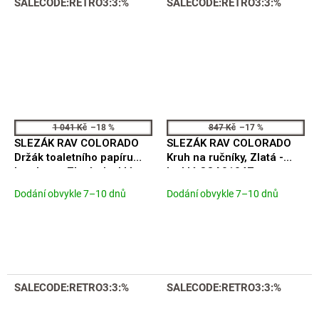
SALECODE:RETRO3:3:%
SALECODE:RETRO3:3:%
1 041 Kč
–18 %
847 Kč
–17 %
SLEZÁK RAV COLORADO
SLEZÁK RAV COLORADO
Držák toaletního papíru
Kruh na ručníky, Zlatá -
bez krytu, Zlatá - lesklá
lesklá COA0104Z
COA0401Z
Dodání obvykle 7–10 dnů
Dodání obvykle 7–10 dnů
SALECODE:RETRO3:3:%
SALECODE:RETRO3:3:%