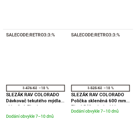
SALECODE:RETRO3:3:%
SALECODE:RETRO3:3:%
1 476 Kč
–18 %
1 525 Kč
–18 %
SLEZÁK RAV COLORADO
SLEZÁK RAV COLORADO
Dávkovač tekutého mýdla
Polička skleněná 600 mm,
skleněný, Zlatá -
Zlatá Růžová - lesklá
Dodání obvykle 7–10 dnů
Průměrné
kartáčovaná COA0303ZK
COA0900/60ZRL
Dodání obvykle 7–10 dnů
hodnocení
produktu
je
5,0