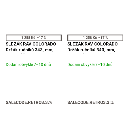
1 258 Kč
–17 %
1 258 Kč
–17 %
SLEZÁK RAV COLORADO
SLEZÁK RAV COLORADO
Držák ručníků 343, mm,
Držák ručníků 343, mm,
Zlatá Růžová - lesklá
Zlatá Růžová - kartáčovaná
COA0701/30ZRL
COA0701/30ZRK
Dodání obvykle 7–10 dnů
Dodání obvykle 7–10 dnů
SALECODE:RETRO3:3:%
SALECODE:RETRO3:3:%