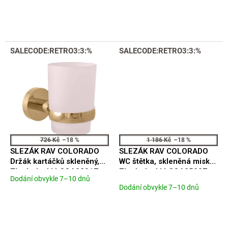
je
5,0
z
5
hvězdiček.
SALECODE:RETRO3:3:%
SALECODE:RETRO3:3:%
726 Kč
–18 %
1 186 Kč
–18 %
SLEZÁK RAV COLORADO
SLEZÁK RAV COLORADO
Držák kartáčků skleněný,
WC štětka, skleněná miska,
Zlatá - lesklá COA0201Z
Zlatá - lesklá COA0500Z
Dodání obvykle 7–10 dnů
Průměrné
Dodání obvykle 7–10 dnů
hodnocení
produktu
je
5,0