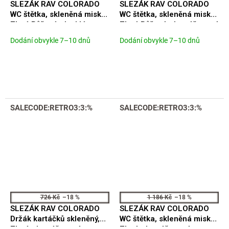
SLEZÁK RAV COLORADO
SLEZÁK RAV COLORADO
WC štětka, skleněná miska,
WC štětka, skleněná miska,
Zlatá Růžová - lesklá
Zlatá Růžová - kartáčovaná
COA0500ZRL
COA0500ZRK
Dodání obvykle 7–10 dnů
Dodání obvykle 7–10 dnů
SALECODE:RETRO3:3:%
SALECODE:RETRO3:3:%
726 Kč
–18 %
1 186 Kč
–18 %
SLEZÁK RAV COLORADO
SLEZÁK RAV COLORADO
Držák kartáčků skleněný,
WC štětka, skleněná miska,