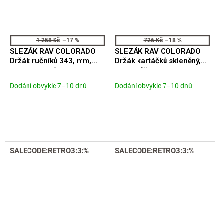
1 258 Kč
–17 %
726 Kč
–18 %
SLEZÁK RAV COLORADO
SLEZÁK RAV COLORADO
Držák ručníků 343, mm,
Držák kartáčků skleněný,
Zlatá - kartáčovaná
Zlatá Růžová - lesklá
COA0701/30ZK
COA0201ZRL
Dodání obvykle 7–10 dnů
Dodání obvykle 7–10 dnů
SALECODE:RETRO3:3:%
SALECODE:RETRO3:3:%