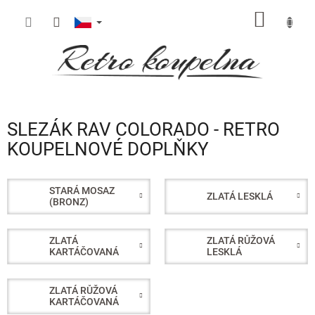
Přejít
NÁKUP
na
obsah
KOŠÍK
SLEZÁK RAV COLORADO - RETRO
KOUPELNOVÉ DOPLŇKY
STARÁ MOSAZ
ZLATÁ LESKLÁ
(BRONZ)
ZLATÁ
ZLATÁ RŮŽOVÁ
KARTÁČOVANÁ
LESKLÁ
ZLATÁ RŮŽOVÁ
KARTÁČOVANÁ