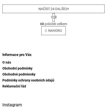
NAČÍST 24 DALŠÍCH
S
1
3
t
O
r
68
položek celkem
v
á
l
NAHORU
n
á
k
o
d
v
Z
a
á
c
á
n
í
p
Informace pro Vás
í
p
a
r
O nás
t
v
Obchodní podmínky
í
k
Obchodné podmienky
y
v
Podmínky ochrany osobních údajů
ý
Reklamační řád
p
i
s
u
Instagram