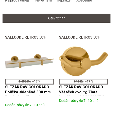
Nejprodávanější
Nejlevnější
Nejdražší
Abecedně
z
e
n
Otevřít filtr
í
p
r
V
SALECODE:RETRO3:3:%
SALECODE:RETRO3:3:%
o
ý
d
p
u
i
k
s
t
p
ů
r
o
d
1 452 Kč
–17 %
641 Kč
–17 %
u
SLEZÁK RAV COLORADO
SLEZÁK RAV COLORADO
k
Polička skleněná 300 mm,
Věšáček dvojitý, Zlatá -
t
Zlatá - kartáčovaná
kartáčovaná COA0102ZK
Dodání obvykle 7–10 dnů
ů
Průměrné
COA0900/30ZK
Dodání obvykle 7–10 dnů
hodnocení
produktu