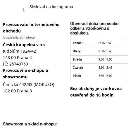
Sledovat na Instagramu
Otevírací doba pro osobní
Provozovatel internetového
odběr a vzorkovnu s
obchodu
obsluhou.
(pouze fakturační adresa)
Pondělí
8:30–15:45
Česká koupelna v.o.s.
K dolům 1924/42
Úterý
8:30–15:45
143 00 Praha 4
Středa
9:00–17:00
IČ: 25743759
Čtvrtek
8:30–15:45
Provozovna e-shopu a
showroomu
Pátek
8:30–15:00
Čimická 442/33 (MOKUSO)
Bez obsluhy je vzorkovna
182 00 Praha 8
otevřená do 18 hodin!
Showroom a sklad e-shopu: