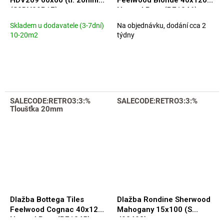
(S9DV09P1F)
Natural Rett. (B71046)
Skladem u dodavatele (3-7dní)
Na objednávku, dodání cca 2
10-20m2
týdny
SALECODE:RETRO3:3:%
SALECODE:RETRO3:3:%
Tloušťka 20mm
Dlažba Bottega Tiles
Dlažba Rondine Sherwood
Feelwood Cognac 40x120
Mahogany 15x100 (S
Natural Rett. (B71045)
J90493)