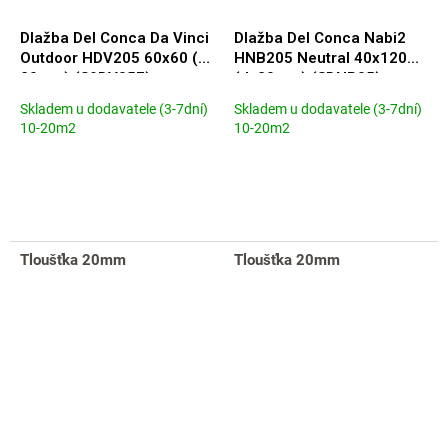
Dlažba Del Conca Da Vinci
Dlažba Del Conca Nabi2
Outdoor HDV205 60x60 (tl.
HNB205 Neutral 40x120
20mm) (S9DV05F)
(tl. 20mm) (SDNB05)
Skladem u dodavatele (3-7dní)
Skladem u dodavatele (3-7dní)
10-20m2
10-20m2
Tloušťka 20mm
Tloušťka 20mm