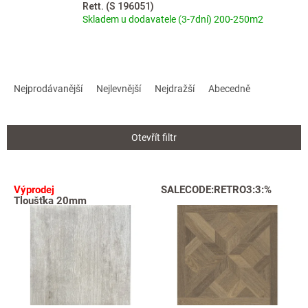
Rett. (S 196051)
Skladem u dodavatele (3-7dní) 200-250m2
Ř
a
Nejprodávanější
Nejlevnější
Nejdražší
Abecedně
z
e
n
Otevřít filtr
í
p
r
V
Výprodej
SALECODE:RETRO3:3:%
o
ý
Tloušťka 20mm
d
p
u
i
k
s
t
p
ů
r
o
d