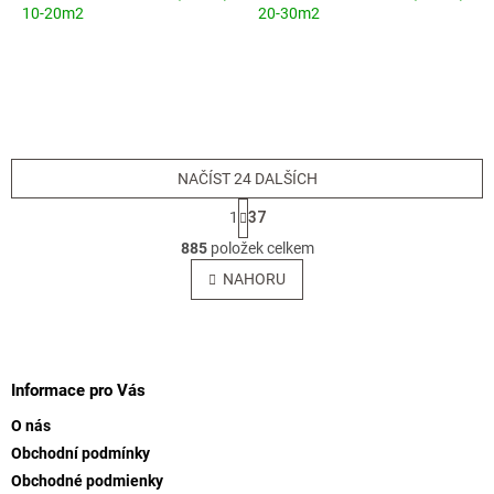
10-20m2
20-30m2
NAČÍST 24 DALŠÍCH
S
1
37
t
O
r
885
položek celkem
v
á
l
NAHORU
n
á
k
o
d
v
Z
a
á
c
á
n
í
p
Informace pro Vás
í
p
a
r
O nás
t
v
Obchodní podmínky
í
k
Obchodné podmienky
y