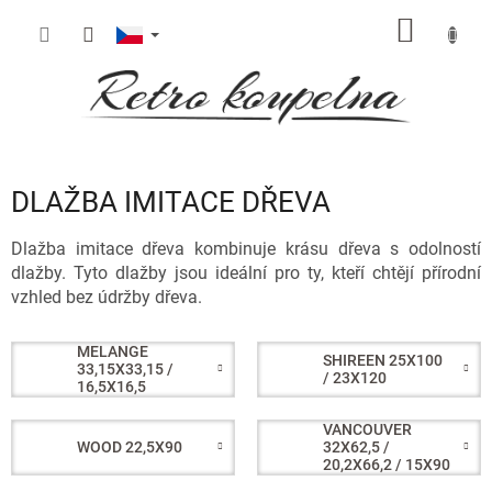
Přejít
NÁKUP
na
obsah
KOŠÍK
DLAŽBA IMITACE DŘEVA
Dlažba imitace dřeva kombinuje krásu dřeva s odolností
dlažby. Tyto dlažby jsou ideální pro ty, kteří chtějí přírodní
vzhled bez údržby dřeva.
MELANGE
SHIREEN 25X100
33,15X33,15 /
/ 23X120
16,5X16,5
VANCOUVER
WOOD 22,5X90
32X62,5 /
20,2X66,2 / 15X90