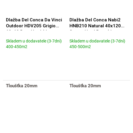
Dlažba Del Conca Da Vinci
Dlažba Del Conca Nabi2
Outdoor HDV205 Grigio
HNB210 Natural 40x120
60x60 Due. Hard (tl.
Spess. Hard Rett. (tl.
20mm) (S9DV05)
20mm) (SDNB10)
Skladem u dodavatele (3-7dní)
Skladem u dodavatele (3-7dní)
400-450m2
450-500m2
Tloušťka 20mm
Tloušťka 20mm