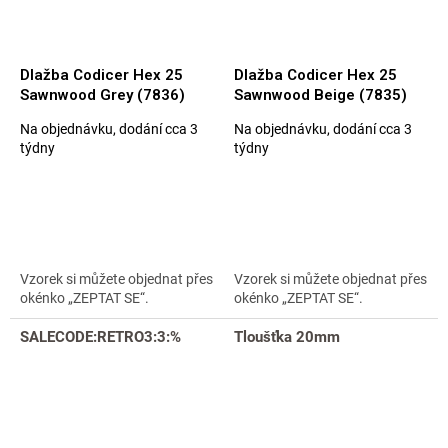
Dlažba Codicer Hex 25
Dlažba Codicer Hex 25
Sawnwood Grey (7836)
Sawnwood Beige (7835)
Na objednávku, dodání cca 3
Na objednávku, dodání cca 3
Průměrné
Průměrné
týdny
týdny
hodnocení
hodnocení
produktu
produktu
je
je
5,0
5,0
z
z
5
5
hvězdiček.
hvězdiček.
Vzorek si můžete objednat přes
Vzorek si můžete objednat přes
okénko „ZEPTAT SE“.
okénko „ZEPTAT SE“.
SALECODE:RETRO3:3:%
Tloušťka 20mm