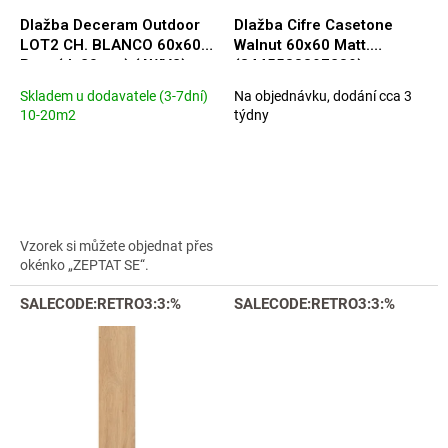
u
Dlažba Deceram Outdoor
Dlažba Cifre Casetone
k
LOT2 CH. BLANCO 60x60
Walnut 60x60 Matt.
t
Rett. (tl. 20mm) (AWV2)
(8445583397239)
ů
Skladem u dodavatele (3-7dní)
Na objednávku, dodání cca 3
10-20m2
týdny
Vzorek si můžete objednat přes
okénko „ZEPTAT SE“.
SALECODE:RETRO3:3:%
SALECODE:RETRO3:3:%