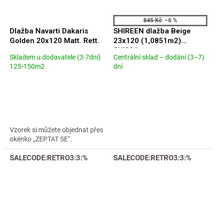
845 Kč
–6 %
Dlažba Navarti Dakaris
SHIREEN dlažba Beige
Golden 20x120 Matt. Rett.
23x120 (1,0851m2)
SHI006
Skladem u dodavatele (3-7dní)
Centrální sklad – dodání (3–7)
Průměrné
Průměrné
125-150m2
dní
hodnocení
hodnocení
produktu
produktu
je
je
5,0
5,0
z
z
5
5
hvězdiček.
hvězdiček.
Vzorek si můžete objednat přes
okénko „ZEPTAT SE“.
SALECODE:RETRO3:3:%
SALECODE:RETRO3:3:%