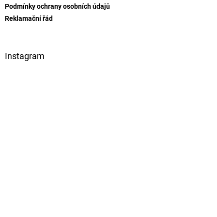
v
Podmínky ochrany osobních údajů
ý
Reklamační řád
p
i
s
u
Instagram