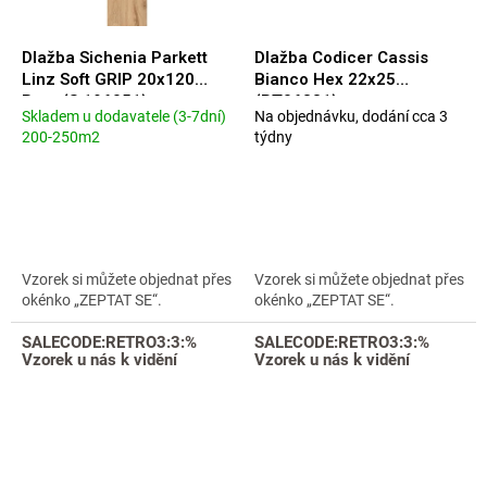
Dlažba Sichenia Parkett
Dlažba Codicer Cassis
Linz Soft GRIP 20x120
Bianco Hex 22x25
Rett. (S 196051)
(PT06331)
Skladem u dodavatele (3-7dní)
Na objednávku, dodání cca 3
Průměrné
Průměrné
200-250m2
týdny
hodnocení
hodnocení
produktu
produktu
je
je
5,0
5,0
z
z
5
5
hvězdiček.
hvězdiček.
Vzorek si můžete objednat přes
Vzorek si můžete objednat přes
okénko „ZEPTAT SE“.
okénko „ZEPTAT SE“.
SALECODE:RETRO3:3:%
SALECODE:RETRO3:3:%
Vzorek u nás k vidění
Vzorek u nás k vidění