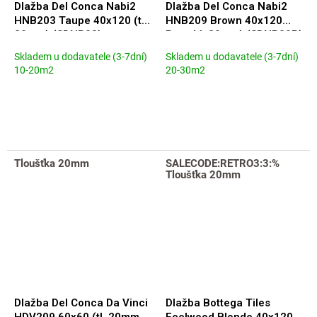
Dlažba Del Conca Nabi2
Dlažba Del Conca Nabi2
HNB203 Taupe 40x120 (tl.
HNB209 Brown 40x120
20mm) (SDNB03)
Rett. (tl. 20mm) (SDNB09R)
Skladem u dodavatele (3-7dní)
Skladem u dodavatele (3-7dní)
10-20m2
20-30m2
Tloušťka 20mm
SALECODE:RETRO3:3:%
Tloušťka 20mm
Dlažba Del Conca Da Vinci
Dlažba Bottega Tiles
HDV209 60x60 (tl. 20mm)
Feelwood Blonde 40x120