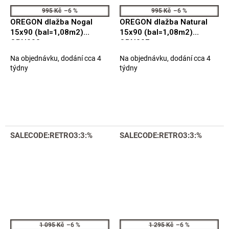
995 Kč
–6 %
995 Kč
–6 %
OREGON dlažba Nogal
OREGON dlažba Natural
15x90 (bal=1,08m2)
15x90 (bal=1,08m2)
ORN008
ORN007
Na objednávku, dodání cca 4
Na objednávku, dodání cca 4
týdny
týdny
SALECODE:RETRO3:3:%
SALECODE:RETRO3:3:%
1 095 Kč
–6 %
1 295 Kč
–6 %