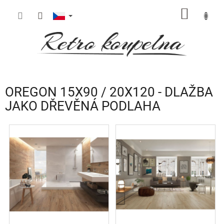
Přejít
NÁKUP
na
obsah
KOŠÍK
OREGON 15X90 / 20X120 - DLAŽBA
JAKO DŘEVĚNÁ PODLAHA