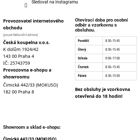
Sledovat na Instagramu
Otevírací doba pro osobní
Provozovatel internetového
odběr a vzorkovnu s
obchodu
obsluhou.
(pouze fakturační adresa)
Pondělí
8:30–15:45
Česká koupelna v.o.s.
K dolům 1924/42
Úterý
8:30–15:45
143 00 Praha 4
Středa
9:00–17:00
IČ: 25743759
Čtvrtek
8:30–15:45
Provozovna e-shopu a
showroomu
Pátek
8:30–15:00
Čimická 442/33 (MOKUSO)
Bez obsluhy je vzorkovna
182 00 Praha 8
otevřená do 18 hodin!
Showroom a sklad e-shopu:
Čimická 442/33 (MOKUSO)