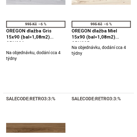
p
ů
r
o
d
995 Kč
–6 %
995 Kč
–6 %
u
OREGON dlažba Gris
OREGON dlažba Miel
k
15x90 (bal=1,08m2)
15x90 (bal=1,08m2)
t
ORN006
ORN005
Na objednávku, dodání cca 4
ů
Průměrné
Na objednávku, dodání cca 4
týdny
hodnocení
týdny
produktu
je
5,0
z
5
hvězdiček.
SALECODE:RETRO3:3:%
SALECODE:RETRO3:3:%