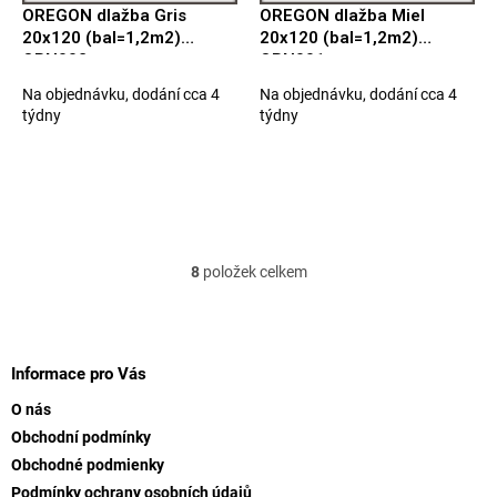
OREGON dlažba Gris
OREGON dlažba Miel
20x120 (bal=1,2m2)
20x120 (bal=1,2m2)
ORN002
ORN001
Na objednávku, dodání cca 4
Na objednávku, dodání cca 4
týdny
týdny
8
položek celkem
O
v
l
Z
á
á
d
p
Informace pro Vás
a
a
c
O nás
t
í
Obchodní podmínky
í
p
Obchodné podmienky
r
v
Podmínky ochrany osobních údajů