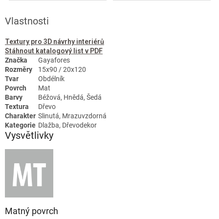
Vlastnosti
Textury pro 3D návrhy interiérů
Stáhnout katalogový list v PDF
Značka
Gayafores
Rozměry
15x90 / 20x120
Tvar
Obdélník
Povrch
Mat
Barvy
Béžová, Hnědá, Šedá
Textura
Dřevo
Charakter
Slinutá, Mrazuvzdorná
Kategorie
Dlažba, Dřevodekor
Vysvětlivky
Matný povrch