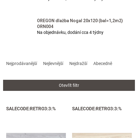
OREGON dlažba Nogal 20x120 (bal=1,2m2)
ORN004
Na objednávku, dodání cca 4 týdny
Ř
a
Nejprodávanější
Nejlevnější
Nejdražší
Abecedně
z
e
n
Otevřít filtr
í
p
r
V
SALECODE:RETRO3:3:%
SALECODE:RETRO3:3:%
o
ý
d
p
u
i
k
s
t