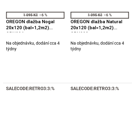
1 095 Kč
–6 %
1 095 Kč
–6 %
OREGON dlažba Nogal
OREGON dlažba Natural
20x120 (bal=1,2m2)
20x120 (bal=1,2m2)
ORN004
ORN003
Na objednávku, dodání cca 4
Na objednávku, dodání cca 4
týdny
týdny
SALECODE:RETRO3:3:%
SALECODE:RETRO3:3:%