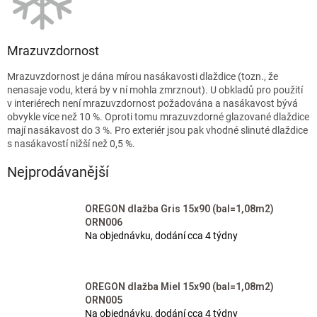
Mrazuvzdornost
Mrazuvzdornost je dána mírou nasákavosti dlaždice (tozn., že
nenasaje vodu, která by v ní mohla zmrznout). U obkladů pro použití
v interiérech není mrazuvzdornost požadována a nasákavost bývá
obvykle více než 10 %. Oproti tomu mrazuvzdorné glazované dlaždice
mají nasákavost do 3 %. Pro exteriér jsou pak vhodné slinuté dlaždice
s nasákavostí nižší než 0,5 %.
Nejprodávanější
OREGON dlažba Gris 15x90 (bal=1,08m2)
ORN006
Na objednávku, dodání cca 4 týdny
OREGON dlažba Miel 15x90 (bal=1,08m2)
ORN005
Na objednávku, dodání cca 4 týdny