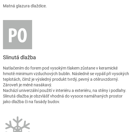
Matná glazura dlaždice.
Slinutá dlažba
Natlačením do forem pod vysokým tlakem zůstane v keramické
hmotě minimum vzduchových bublin. Následně se vypálí při vysokých
teplotách, čímž je výsledný produkt tvrdý, pevný a otěruvzdorný.
Zároveň je méně nasákavý.
Nachází univerzální použití v interiéru a exteriéru, na stěny i podlahy.
Slinutá dlažba je obzvlášť vhodná do vysoce namáhaných prostor
jako dlažba či na fasády budov.