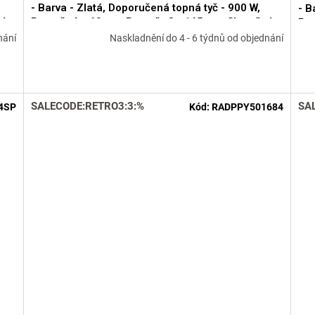
- Barva - Zlatá, Doporučená topná tyč - 900 W,
- B
ný
Rozměr A - 60 cm, Rozměr C - 165 cm, Skutečný
Roz
 -
rozměr radiátoru - 600 x 1630 mm, Typ připojení -
roz
nání
Naskladnění do 4 - 6 týdnů od objednání
Středové 50 mm RADPPY601684SP
St
SALECODE:RETRO3:3:%
SA
4SP
Kód:
RADPPY501684