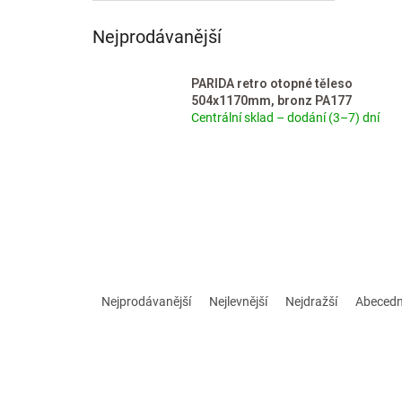
Nejprodávanější
PARIDA retro otopné těleso
504x1170mm, bronz PA177
Centrální sklad – dodání (3–7) dní
Ř
a
Nejprodávanější
Nejlevnější
Nejdražší
Abeced
z
e
n
í
p