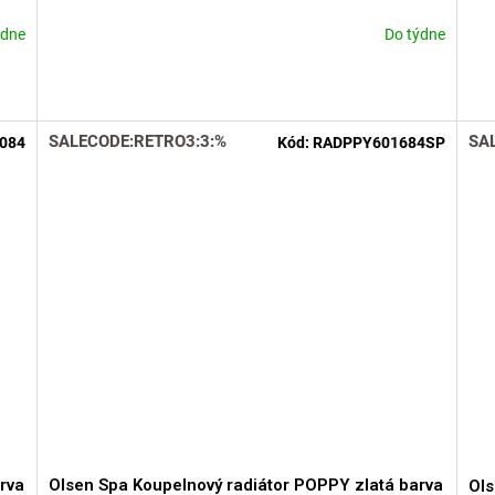
ýdne
Do týdne
SALECODE:RETRO3:3:%
SA
084
Kód:
RADPPY601684SP
rva
Olsen Spa Koupelnový radiátor POPPY zlatá barva
Ols