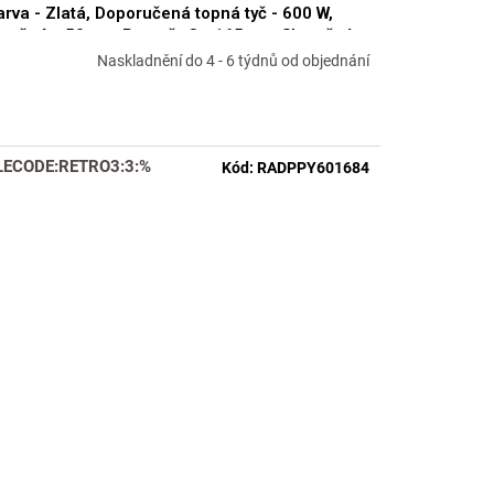
arva - Zlatá, Doporučená topná tyč - 600 W,
měr A - 50 cm, Rozměr C - 165 cm, Skutečný
měr radiátoru - 500 x 1630 mm, Typ připojení -
Naskladnění do 4 - 6 týdnů od objednání
ředové 50 mm RADPPY501684SP
LECODE:RETRO3:3:%
Kód:
RADPPY601684