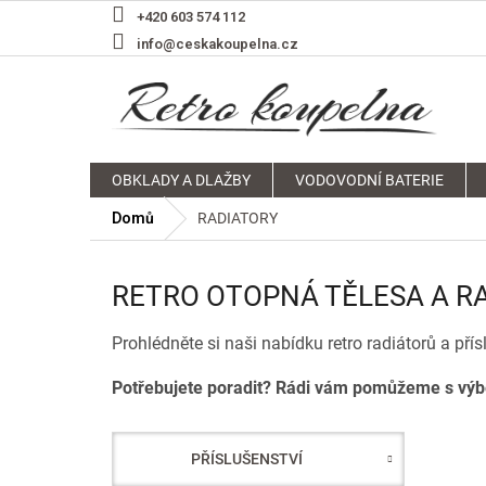
Přejít
+420 603 574 112
na
info@ceskakoupelna.cz
obsah
OBKLADY A DLAŽBY
VODOVODNÍ BATERIE
Domů
RADIATORY
RETRO OTOPNÁ TĚLESA A R
Prohlédněte si naši nabídku retro radiátorů a přís
Potřebujete poradit? Rádi vám pomůžeme s vý
PŘÍSLUŠENSTVÍ