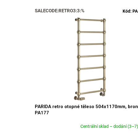
r
V
SALECODE:RETRO3:3:%
o
Kód:
PA
ý
d
p
u
i
k
s
t
p
ů
r
o
d
u
k
t
ů
PARIDA retro otopné těleso 504x1170mm, bro
PA177
Centrální sklad – dodání (3–7)
Průměrné
hodnocení