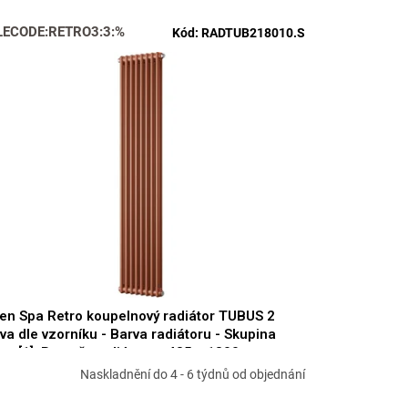
LECODE:RETRO3:3:%
Kód:
RADTUB218010.S
en Spa Retro koupelnový radiátor TUBUS 2
va dle vzorníku - Barva radiátoru - Skupina
ev [1], Rozměr radiátoru - 485 × 1800 mm,
on 1324 W, Typ připojení - Středové 50 mm
Naskladnění do 4 - 6 týdnů od objednání
DTUB218010.S