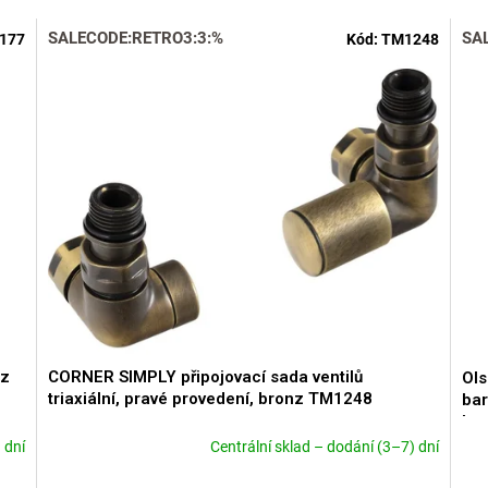
SALECODE:RETRO3:3:%
SA
177
Kód:
TM1248
nz
CORNER SIMPLY připojovací sada ventilů
Ols
triaxiální, pravé provedení, bronz TM1248
bar
bar
výk
 dní
Centrální sklad – dodání (3–7) dní
Průměrné
RA
hodnocení