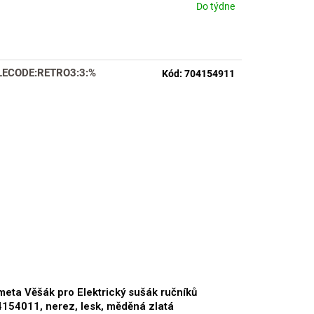
Do týdne
měrné
nocení
duktu
LECODE:RETRO3:3:%
Kód:
704154911
zdiček.
eta Věšák pro Elektrický sušák ručníků
154011, nerez, lesk, měděná zlatá