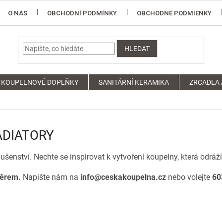
O NÁS
OBCHODNÍ PODMÍNKY
OBCHODNÉ PODMIENKY
HLEDAT
KOUPELNOVÉ DOPLŇKY
SANITÁRNÍ KERAMIKA
ZRCADLA 
ADIATORY
lušenství. Nechte se inspirovat k vytvoření koupelny, která odráží
běrem.
Napište nám na
info@ceskakoupelna.cz
nebo volejte
60