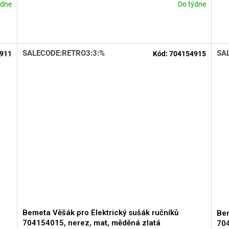
ýdne
Do týdne
Prů
hod
pro
je
5,0
SALECODE:RETRO3:3:%
SA
911
Kód:
704154915
z
5
hvě
Bemeta Věšák pro Elektrický sušák ručníků
Bem
704154015, nerez, mat, měděná zlatá
704