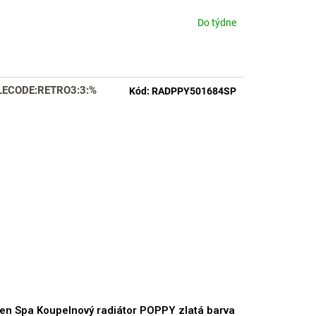
Do týdne
LECODE:RETRO3:3:%
Kód:
RADPPY501684SP
en Spa Koupelnový radiátor POPPY zlatá barva