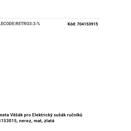
LECODE:RETRO3:3:%
Kód:
704153915
eta Věšák pro Elektrický sušák ručníků
153015, nerez, mat, zlatá