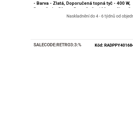
- Barva - Zlatá, Doporučená topná tyč - 400 W,
Rozměr A - 50 cm, Rozměr C - 100 cm, Skuteč
rozměr radiátoru - 500 x 990 mm, Typ připojení
Naskladnění do 4 - 6 týdnů od objed
Klasické (na rozteč) RADPPY501084
SALECODE:RETRO3:3:%
Kód:
RADPPY40168