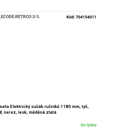
LECODE:RETRO3:3:%
Kód:
704154011
eta Elektrický sušák ručníků 1180 mm, tyč,
, nerez, lesk, měděná zlatá
Do týdne