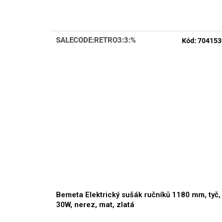
hodnocení
produktu
je
4,4
SALECODE:RETRO3:3:%
Kód:
704153
z
5
hvězdiček.
Bemeta Elektrický sušák ručníků 1180 mm, tyč,
30W, nerez, mat, zlatá