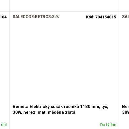
produktu
je
5,0
SALECODE:RETRO3:3:%
SA
104
Kód:
704154015
z
5
hvězdiček.
Bemeta Elektrický sušák ručníků 1180 mm, tyč,
Bem
30W, nerez, mat, měděná zlatá
30W
 dní
Do týdne