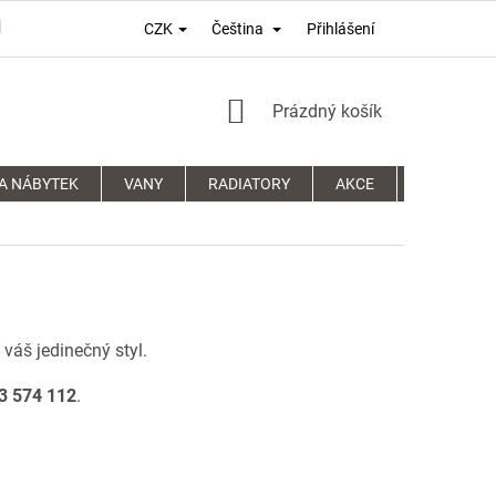
Přihlášení
CZK
Čeština
PODMÍNKY OCHRANY OSOBNÍCH ÚDAJŮ
REKLAMAČNÍ ŘÁD
NÁKUPNÍ
Prázdný košík
KOŠÍK
A NÁBYTEK
VANY
RADIATORY
AKCE
SPRCHOVÉ
 váš jedinečný styl.
3 574 112
.