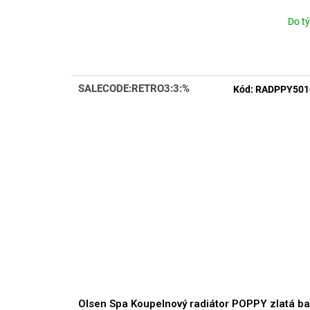
Do t
SALECODE:RETRO3:3:%
Kód:
RADPPY501
Olsen Spa Koupelnový radiátor POPPY zlatá ba