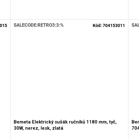
SALECODE:RETRO3:3:%
SA
015
Kód:
704153011
Bemeta Elektrický sušák ručníků 1180 mm, tyč,
Bem
30W, nerez, lesk, zlatá
704