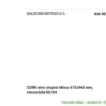
produktu
je
4,2
SALECODE:RETRO3:3:%
Kód:
RE
z
5
hvězdiček.
CORK retro otopné těleso 675x960 mm,
chrom/bílá RE104
Centrální sklad – dodání (3–7)
Průměrné