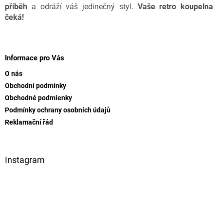
příběh
a odráží váš jedinečný styl.
Vaše retro koupelna
čeká!
Z
á
p
Informace pro Vás
a
O nás
t
Obchodní podmínky
í
Obchodné podmienky
Podmínky ochrany osobních údajů
Reklamační řád
Instagram