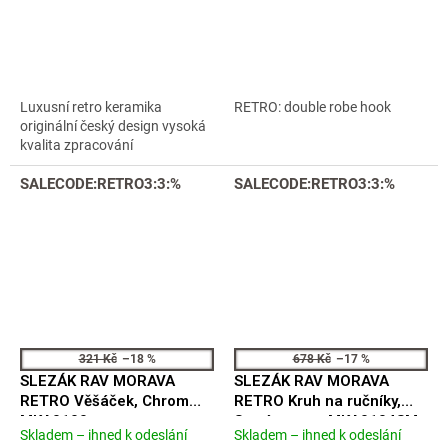
produktu
produktu
je
je
4,8
4,2
z
z
5
5
Luxusní retro keramika
RETRO: double robe hook
hvězdiček.
hvězdiček.
originální český design vysoká
kvalita zpracování
SALECODE:RETRO3:3:%
SALECODE:RETRO3:3:%
321 Kč
–18 %
678 Kč
–17 %
SLEZÁK RAV MORAVA
SLEZÁK RAV MORAVA
RETRO Věšáček, Chrom
RETRO Kruh na ručníky,
MKA0100
Stará mosaz MKA0104SM
Skladem – ihned k odeslání
Skladem – ihned k odeslání
Průměrné
Průměrné