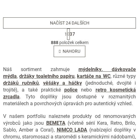
5,0
5,0
z
z
5
5
hvězdiček.
hvězdiček.
NAČÍST 24 DALŠÍCH
S
1
37
t
O
r
888
položek celkem
v
á
l
NAHORU
n
á
k
o
d
v
a
Náš sortiment zahrnuje
mýdelníky
,
dávkovače
á
c
mýdla
,
držáky toaletního papíru
,
kartáče na WC
, různé typy
n
í
držáků ručníků
,
věšáky a háčky
(jednoduché, dvojité i
í
p
trojité), a také praktické
police
nebo
retro kosmetická
r
zrcadla
. Tyto doplňky jsou dostupné v rozmanitých
v
materiálech a povrchových úpravách pro autentický vzhled.
k
y
v
V našem portfoliu naleznete produkty od renomovaných
ý
výrobců jako jsou
BEMETA
(včetně sérií Kera, Retro, Brilo,
p
Sablo, Amber a Coral),
NIMCO LADA
(nabízející doplňky v
i
chromu, staromosazi a staromědi s keramickými nádobami),