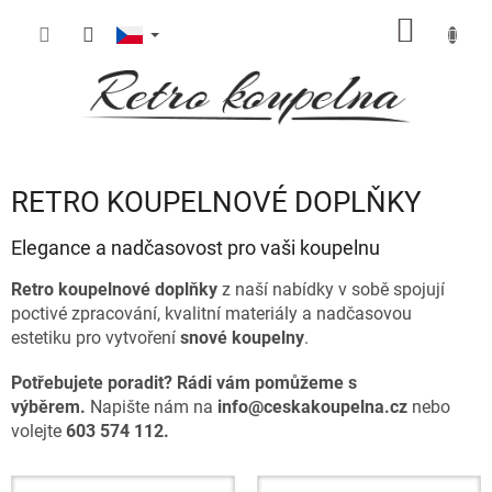
Přejít
NÁKUP
na
obsah
KOŠÍK
RETRO KOUPELNOVÉ DOPLŇKY
Elegance a nadčasovost pro vaši koupelnu
Retro koupelnové doplňky
z naší nabídky v sobě spojují
poctivé zpracování, kvalitní materiály a nadčasovou
estetiku
pro vytvoření
snové koupelny
.
Potřebujete poradit? Rádi vám pomůžeme s
výběrem.
Napište nám na
info@ceskakoupelna.cz
nebo
volejte
603 574 112
.