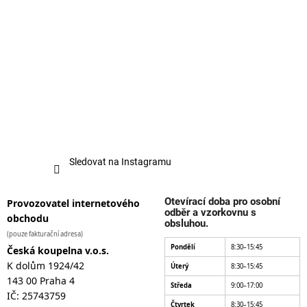
Sledovat na Instagramu
Otevírací doba pro osobní
Provozovatel internetového
odběr a vzorkovnu s
obchodu
obsluhou.
(pouze fakturační adresa)
Pondělí
8:30–15:45
Česká koupelna v.o.s.
K dolům 1924/42
Úterý
8:30–15:45
143 00 Praha 4
Středa
9:00–17:00
IČ: 25743759
Čtvrtek
8:30–15:45