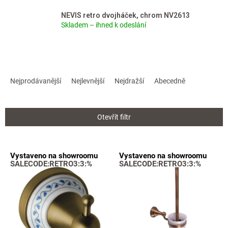
NEVIS retro dvojháček, chrom NV2613
Skladem – ihned k odeslání
Ř
a
Nejprodávanější
Nejlevnější
Nejdražší
Abecedně
z
e
n
Otevřít filtr
í
p
r
V
Vystaveno na showroomu
Vystaveno na showroomu
o
ý
SALECODE:RETRO3:3:%
SALECODE:RETRO3:3:%
d
p
u
i
k
s
t
p
ů
r