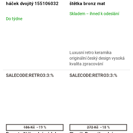
háček dvojitý 155106032
štětka bronz mat
Skladem – ihned k odeslání
Průměrné
Do týdne
hodnocení
produktu
je
4,6
z
5
Luxusní retro keramika
hvězdiček.
originální český design vysoká
kvalita zpracování
SALECODE:RETRO3:3:%
SALECODE:RETRO3:3:%
186 Kč
–19 %
272 Kč
–18 %