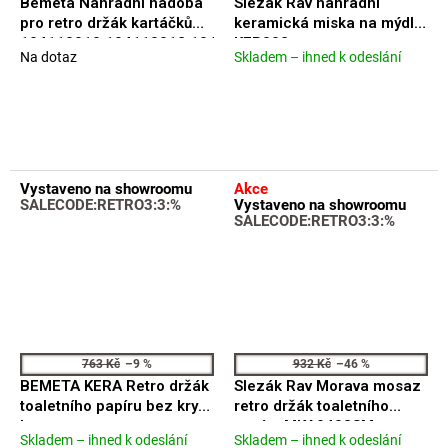
Bemeta Náhradní nádoba
Slezák Rav náhradní
pro retro držák kartáčků
keramická miska na mýdlo
104110010,104110012,104110014,104110015,104110018+
KER002
Na dotaz
Skladem – ihned k odeslání
Průměrné
Průměrné
h 131567001M
hodnocení
hodnocení
produktu
produktu
je
je
5,0
5,0
z
z
5
5
Vystaveno na showroomu
Akce
hvězdiček.
hvězdiček.
SALECODE:RETRO3:3:%
Vystaveno na showroomu
SALECODE:RETRO3:3:%
763 Kč
–9 %
932 Kč
–46 %
BEMETA KERA Retro držák
Slezák Rav Morava mosaz
toaletního papíru bez krytu
retro držák toaletního
bronz mat
papíru MKA0402SM
Skladem – ihned k odeslání
Skladem – ihned k odeslání
Průměrné
Průměrné