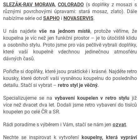
s
SLEZÁK-RAV MORAVA
,
COLORADO
(s doplňky z mosazi s
u
různými povrchovými úpravami: stará mosaz, zlato). Dále
nabízíme série od
SAPHO
i
NOVASERVIS
.
U nás najdete
vše na jednom místě
, protože věříme, že
koupelna je víc než jen funkční prostor – je to útočiště klidu
a osobního stylu. Proto jsme pro vás pečlivě vybrali doplňky,
které vaší koupelně vdechnou jedinečnou atmosféru
dávných časů.
Pořiďte si doplňky, které jsou praktické i krásné. Najděte retro
kousky, které dotvoří vaši vysněnou koupelnu do posledního
detailu. Stačí si vybrat –
retro styl je věčný.
Specializujeme se na
vybavení koupelen v retro stylu
již
více než dvacet dva let.
Dodali jsme retro vybavení do tisíců
koupelen po celé ČR a SR.
Rádi poradíme
s výběrem i Vám, stačí se nám jen
ozvat
.
Nechte se inspirovat k vytvoření
koupelny, která vypráví