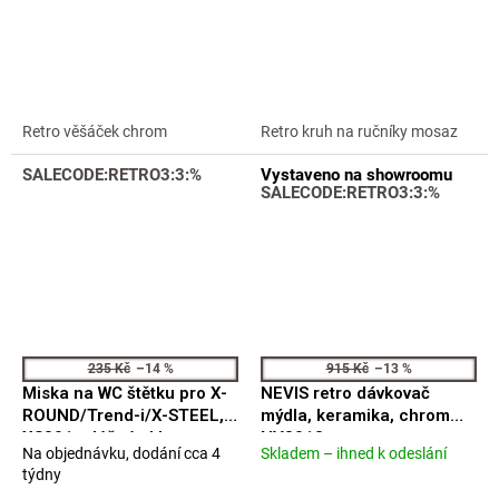
hodnocení
hodnocení
produktu
produktu
je
je
5,0
5,0
z
z
5
5
Retro věšáček chrom
Retro kruh na ručníky mosaz
hvězdiček.
hvězdiček.
SALECODE:RETRO3:3:%
Vystaveno na showroomu
SALECODE:RETRO3:3:%
235 Kč
–14 %
915 Kč
–13 %
Miska na WC štětku pro X-
NEVIS retro dávkovač
ROUND/Trend-i/X-STEEL,
mýdla, keramika, chrom
XS301 mléčné sklo
NV8013
Na objednávku, dodání cca 4
Skladem – ihned k odeslání
Průměrné
NDX310
Průměrné
týdny
hodnocení
hodnocení
produktu