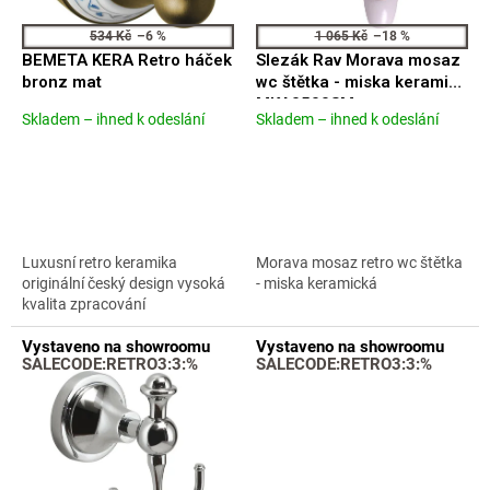
o
d
534 Kč
–6 %
1 065 Kč
–18 %
u
BEMETA KERA Retro háček
Slezák Rav Morava mosaz
k
bronz mat
wc štětka - miska keramika
t
MKA0500SM
Skladem – ihned k odeslání
Skladem – ihned k odeslání
ů
Průměrné
Průměrné
hodnocení
hodnocení
produktu
produktu
je
je
5,0
4,2
z
z
5
5
Luxusní retro keramika
Morava mosaz retro wc štětka
hvězdiček.
hvězdiček.
originální český design vysoká
- miska keramická
kvalita zpracování
Vystaveno na showroomu
Vystaveno na showroomu
SALECODE:RETRO3:3:%
SALECODE:RETRO3:3:%