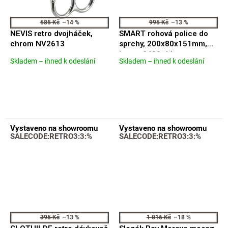
585 Kč
–14 %
995 Kč
–13 %
NEVIS retro dvojháček,
SMART rohová police do
chrom NV2613
sprchy, 200x80x151mm,
bronz 2483-44
Skladem – ihned k odeslání
Skladem – ihned k odeslání
Průměrné
Průměrné
hodnocení
hodnocení
produktu
produktu
je
je
5,0
5,0
z
z
5
5
Vystaveno na showroomu
Vystaveno na showroomu
hvězdiček.
hvězdiček.
SALECODE:RETRO3:3:%
SALECODE:RETRO3:3:%
395 Kč
–13 %
1 016 Kč
–18 %