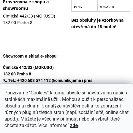
Provozovna e-shopu a
showroomu
Pátek
8:30–15:00
Čimická 442/33 (MOKUSO)
Bez obsluhy je vzorkovna
182 00 Praha 8
otevřená do 18 hodin!
Showroom a sklad e-shopu:
Čimická 442/33 (MOKUSO)
182 00 Praha 8
📞 Tel.: +420 603 574 112 (komunikujeme i přes
Whatsapp
Používáme "Cookies" k tomu, abyste si návštěvu na našich
)
stránkách maximálně užili. Mohou sloužit k personalizaci
✉️ E-mail: info@ceskakoupelna.cz
obsahu a reklam, k analýze návštěvnosti a ke zobrazení
různých pluginů třetích stran (např. sociální sítě, online chat
apod.). Můžete je všechny přijmout nebo si vybrat které
chcete zakázat. Více informací
zde
.