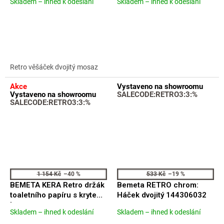
Skladem – ihned k odeslání
Skladem – ihned k odeslání
Průměrné
Průměrné
hodnocení
hodnocení
produktu
produktu
je
je
5,0
5,0
z
z
5
5
Retro věšáček dvojitý mosaz
hvězdiček.
hvězdiček.
Akce
Vystaveno na showroomu
Vystaveno na showroomu
SALECODE:RETRO3:3:%
SALECODE:RETRO3:3:%
1 154 Kč
–40 %
533 Kč
–19 %
BEMETA KERA Retro držák
Bemeta RETRO chrom:
toaletního papíru s krytem
Háček dvojitý 144306032
bronz mat
Skladem – ihned k odeslání
Skladem – ihned k odeslání
Průměrné
Průměrné
hodnocení
hodnocení