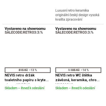
z
z
5
5
Luxusní retro keramika
hvězdiček.
hvězdiček.
originální český design vysoká
kvalita zpracování
Vystaveno na showroomu
Vystaveno na showroomu
SALECODE:RETRO3:3:%
SALECODE:RETRO3:3:%
815 Kč
–13 %
1 185 Kč
–14 %
NEVIS retro držák
NEVIS retro WC štětka
toaletního papíru s krytem,
závěsná, keramika, chrom
chrom NV2513
NV330313
Skladem – ihned k odeslání
Skladem – ihned k odeslání
Průměrné
Průměrné
hodnocení
hodnocení
produktu
produktu
je
je