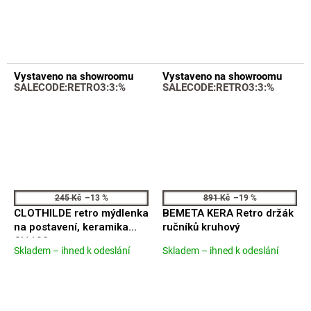
produktu
je
je
4,5
5,0
z
z
5
5
hvězdiček.
hvězdiček.
Vystaveno na showroomu
Vystaveno na showroomu
SALECODE:RETRO3:3:%
SALECODE:RETRO3:3:%
245 Kč
–13 %
891 Kč
–19 %
CLOTHILDE retro mýdlenka
BEMETA KERA Retro držák
na postavení, keramika
ručníků kruhový
CI1102
Skladem – ihned k odeslání
Skladem – ihned k odeslání
Průměrné
Průměrné
hodnocení
hodnocení
produktu
produktu
je
je
4,3
5,0