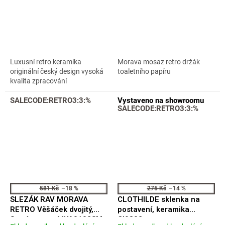
hodnocení
hodnocení
produktu
produktu
je
je
4,7
4,6
z
z
5
5
Luxusní retro keramika
Morava mosaz retro držák
hvězdiček.
hvězdiček.
originální český design vysoká
toaletního papíru
kvalita zpracování
SALECODE:RETRO3:3:%
Vystaveno na showroomu
SALECODE:RETRO3:3:%
581 Kč
–18 %
275 Kč
–14 %
SLEZÁK RAV MORAVA
CLOTHILDE sklenka na
RETRO Věšáček dvojitý,
postavení, keramika
Stará mosaz MKA0102SM
CI9802