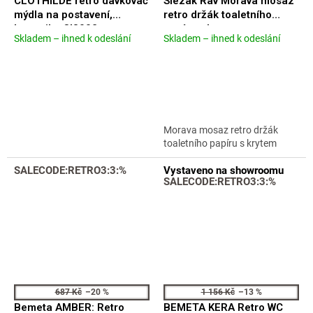
CLOTHILDE retro dávkovač
Slezák Rav Morava mosaz
mýdla na postavení,
retro držák toaletního
keramika CI8002
papíru s krytem
Skladem – ihned k odeslání
Skladem – ihned k odeslání
Průměrné
Průměrné
MKA0400SM
hodnocení
hodnocení
produktu
produktu
je
je
4,2
3,9
z
z
5
5
Morava mosaz retro držák
hvězdiček.
hvězdiček.
toaletního papíru s krytem
SALECODE:RETRO3:3:%
Vystaveno na showroomu
SALECODE:RETRO3:3:%
687 Kč
–20 %
1 156 Kč
–13 %
Bemeta AMBER: Retro
BEMETA KERA Retro WC