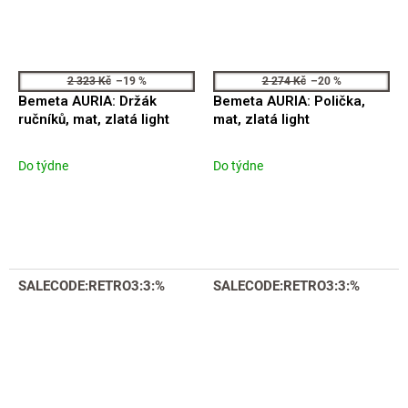
2 323 Kč
–19 %
2 274 Kč
–20 %
Bemeta AURIA: Držák
Bemeta AURIA: Polička,
ručníků, mat, zlatá light
mat, zlatá light
Do týdne
Do týdne
SALECODE:RETRO3:3:%
SALECODE:RETRO3:3:%