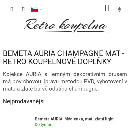
Přejít
NÁKUP
na
obsah
KOŠÍK
BEMETA AURIA CHAMPAGNE MAT -
RETRO KOUPELNOVÉ DOPLŇKY
Kolekce AURIA s jemným dekorativním brusem
má povrchovou úpravu metodou PVD, vyhotovení v
matu a zlaté barvě odstínu champagne.
Nejprodávanější
Bemeta AURIA: Mýdlenka, mat, zlatá light
Do týdne