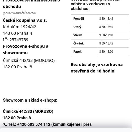
odběr a vzorkovnu s
obchodu
obsluhou.
(pouze fakturační adresa)
Pondělí
8:30–15:45
Česká koupelna v.o.s.
K dolům 1924/42
Úterý
8:30–15:45
143 00 Praha 4
Středa
9:00–17:00
IČ: 25743759
Čtvrtek
8:30–15:45
Provozovna e-shopu a
showroomu
Pátek
8:30–15:00
Čimická 442/33 (MOKUSO)
Bez obsluhy je vzorkovna
182 00 Praha 8
otevřená do 18 hodin!
Showroom a sklad e-shopu:
Čimická 442/33 (MOKUSO)
182 00 Praha 8
📞 Tel.: +420 603 574 112 (komunikujeme i přes
Whatsapp