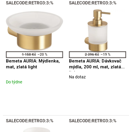
V
SALECODE:RETRO3:3:%
SALECODE:RETRO3:3:%
o
ý
d
p
u
i
k
s
t
p
ů
r
o
d
1 158 Kč
–20 %
2 396 Kč
–19 %
u
Bemeta AURIA: Mýdlenka,
Bemeta AURIA: Dávkovač
k
mat, zlatá light
mýdla, 200 ml, mat, zlatá
t
light
Na dotaz
ů
Průměrné
Do týdne
hodnocení
produktu
je
5,0
z
5
hvězdiček.
SALECODE:RETRO3:3:%
SALECODE:RETRO3:3:%