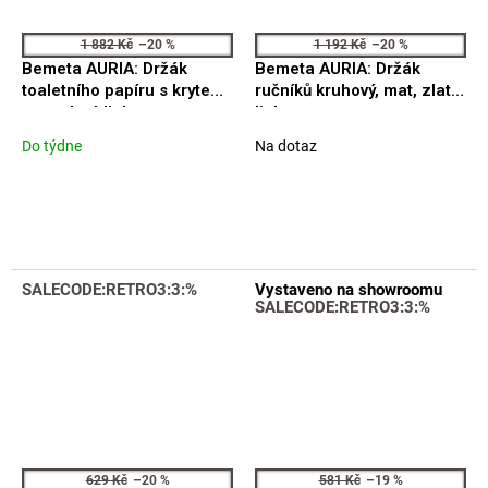
1 882 Kč
–20 %
1 192 Kč
–20 %
Bemeta AURIA: Držák
Bemeta AURIA: Držák
toaletního papíru s krytem,
ručníků kruhový, mat, zlatá
mat, zlatá light
light
Do týdne
Na dotaz
SALECODE:RETRO3:3:%
Vystaveno na showroomu
SALECODE:RETRO3:3:%
629 Kč
–20 %
581 Kč
–19 %