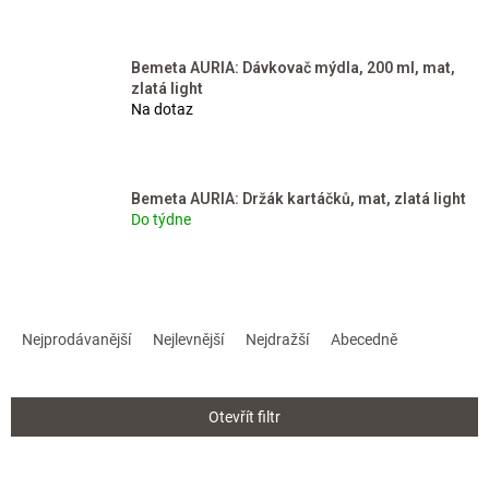
Bemeta AURIA: Dávkovač mýdla, 200 ml, mat,
zlatá light
Na dotaz
Bemeta AURIA: Držák kartáčků, mat, zlatá light
Do týdne
Ř
a
Nejprodávanější
Nejlevnější
Nejdražší
Abecedně
z
e
n
Otevřít filtr
í
p
r