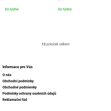
light
Do týdne
Do týdne
12
položek celkem
O
v
l
Z
á
á
d
p
Informace pro Vás
a
a
c
O nás
t
í
Obchodní podmínky
í
p
Obchodné podmienky
r
v
Podmínky ochrany osobních údajů
k
Reklamační řád
y
v