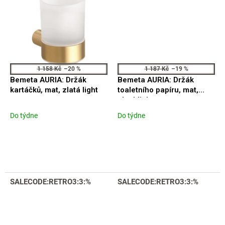
1 158 Kč
–20 %
1 187 Kč
–19 %
Bemeta AURIA: Držák
Bemeta AURIA: Držák
kartáčků, mat, zlatá light
toaletního papíru, mat,
zlatá light
Do týdne
Do týdne
SALECODE:RETRO3:3:%
SALECODE:RETRO3:3:%