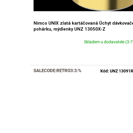
t
ů
Nimco UNIX zlatá kartáčovaná Úchyt dávkovač
pohárku, mýdlenky UNZ 13050X-Z
Skladem u dodavatele (3-7
SALECODE:RETRO3:3:%
Kód:
UNZ 13091