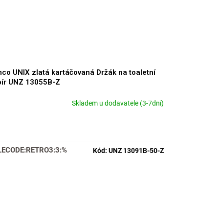
co UNIX zlatá kartáčovaná Držák na toaletní
pír UNZ 13055B-Z
Skladem u dodavatele (3-7dní)
LECODE:RETRO3:3:%
Kód:
UNZ 13091B-50-Z