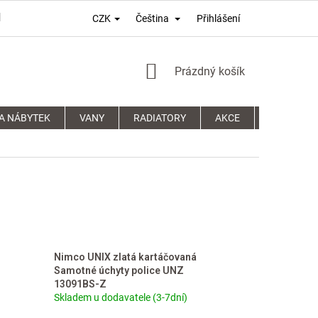
Přihlášení
CZK
Čeština
PODMÍNKY OCHRANY OSOBNÍCH ÚDAJŮ
REKLAMAČNÍ ŘÁD
NÁKUPNÍ
Prázdný košík
KOŠÍK
A NÁBYTEK
VANY
RADIATORY
AKCE
SPRCHOVÉ
Nimco UNIX zlatá kartáčovaná
Samotné úchyty police UNZ
13091BS-Z
Skladem u dodavatele (3-7dní)