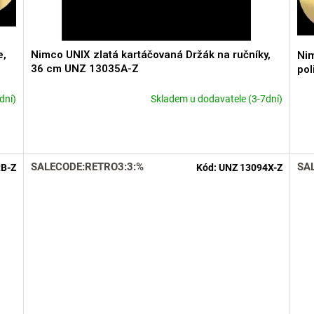
e,
Nimco UNIX zlatá kartáčovaná Držák na ručníky,
Nim
36 cm UNZ 13035A-Z
po
dní)
Skladem u dodavatele (3-7dní)
SALECODE:RETRO3:3:%
SA
RB-Z
Kód:
UNZ 13094X-Z