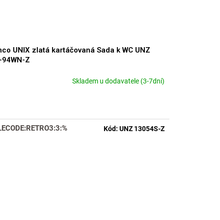
co UNIX zlatá kartáčovaná Sada k WC UNZ
t-94WN-Z
Skladem u dodavatele (3-7dní)
LECODE:RETRO3:3:%
Kód:
UNZ 13054S-Z