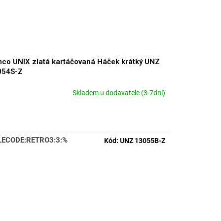
co UNIX zlatá kartáčovaná Háček krátký UNZ
054S-Z
Skladem u dodavatele (3-7dní)
LECODE:RETRO3:3:%
Kód:
UNZ 13055B-Z