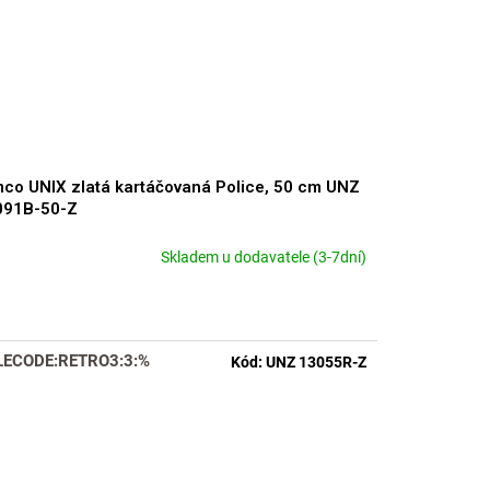
co UNIX zlatá kartáčovaná Police, 50 cm UNZ
091B-50-Z
Skladem u dodavatele (3-7dní)
LECODE:RETRO3:3:%
Kód:
UNZ 13055R-Z