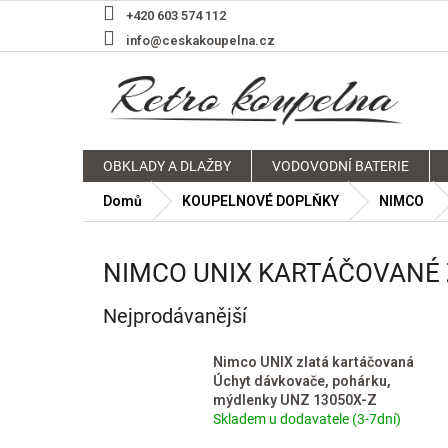
Přejít
+420 603 574 112
na
info@ceskakoupelna.cz
obsah
OBKLADY A DLAŽBY
VODOVODNÍ BATERIE
Domů
KOUPELNOVÉ DOPLŇKY
NIMCO
NIMCO UNIX KARTÁČOVANÉ
Nejprodávanější
Nimco UNIX zlatá kartáčovaná
Úchyt dávkovače, pohárku,
mýdlenky UNZ 13050X-Z
Skladem u dodavatele (3-7dní)