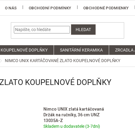
O NÁS
OBCHODNÍ PODMÍNKY
OBCHODNÉ PODMIENKY
HLEDAT
KOUPELNOVÉ DOPLŇKY
SANITÁRNÍ KERAMIKA
ZRCADLA 
NIMCO UNIX KARTÁČOVANÉ ZLATO KOUPELNOVÉ DOPLŇKY
 ZLATO KOUPELNOVÉ DOPLŇKY
Nimco UNIX zlatá kartáčovaná
Držák na ručníky, 36 cm UNZ
13035A-Z
Skladem u dodavatele (3-7dní)