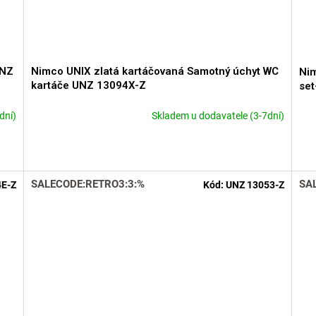
UNZ
Nimco UNIX zlatá kartáčovaná Samotný úchyt WC
Nim
kartáče UNZ 13094X-Z
se
dní)
Skladem u dodavatele (3-7dní)
SALECODE:RETRO3:3:%
SA
4E-Z
Kód:
UNZ 13053-Z