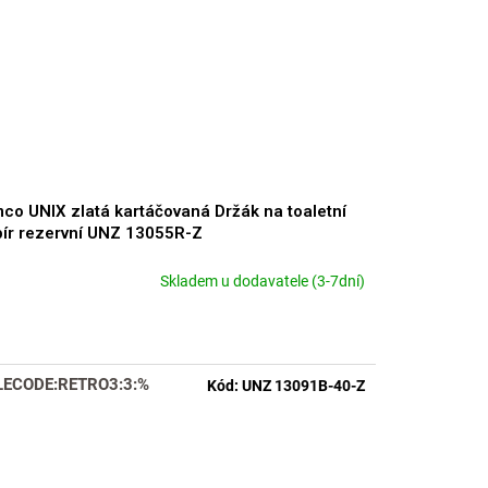
co UNIX zlatá kartáčovaná Držák na toaletní
ír rezervní UNZ 13055R-Z
Skladem u dodavatele (3-7dní)
LECODE:RETRO3:3:%
Kód:
UNZ 13091B-40-Z