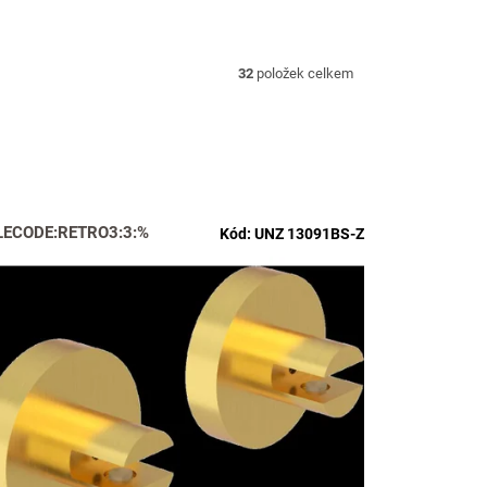
32
položek celkem
LECODE:RETRO3:3:%
Kód:
UNZ 13091BS-Z