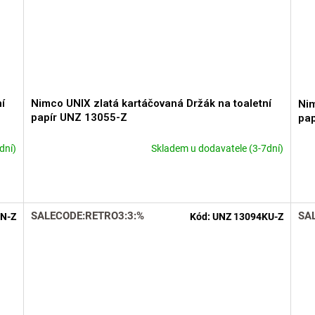
í
Nimco UNIX zlatá kartáčovaná Držák na toaletní
Nim
papír UNZ 13055-Z
pa
dní)
Skladem u dodavatele (3-7dní)
SALECODE:RETRO3:3:%
SA
N-Z
Kód:
UNZ 13094KU-Z