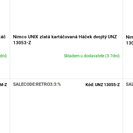
táč
Nimco UNIX zlatá kartáčovaná Háček dvojitý UNZ
Nim
13053-Z
13
dní)
Skladem u dodavatele (3-7dní)
SALECODE:RETRO3:3:%
SA
M-Z
Kód:
UNZ 13055-Z