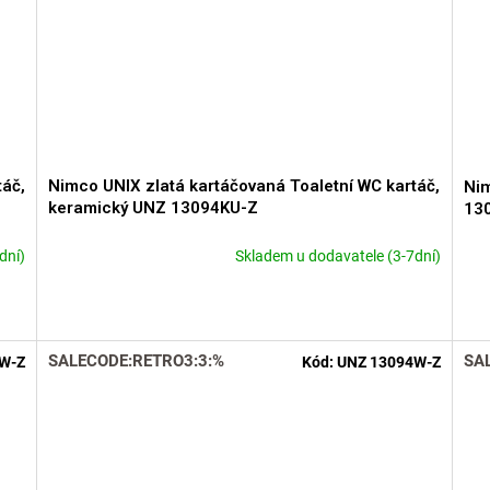
táč,
Nimco UNIX zlatá kartáčovaná Toaletní WC kartáč,
Nim
keramický UNZ 13094KU-Z
13
dní)
Skladem u dodavatele (3-7dní)
SALECODE:RETRO3:3:%
SA
W-Z
Kód:
UNZ 13094W-Z