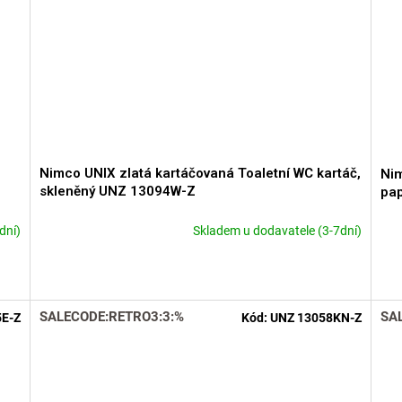
Nimco UNIX zlatá kartáčovaná Toaletní WC kartáč,
Nim
skleněný UNZ 13094W-Z
pap
dní)
Skladem u dodavatele (3-7dní)
SALECODE:RETRO3:3:%
SA
5E-Z
Kód:
UNZ 13058KN-Z