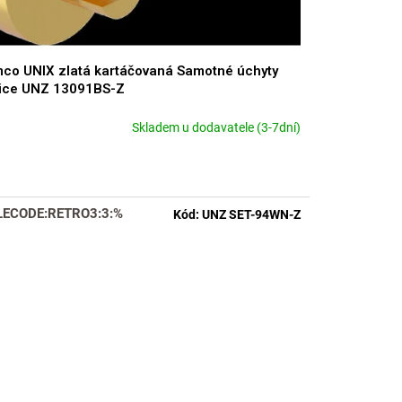
co UNIX zlatá kartáčovaná Samotné úchyty
lice UNZ 13091BS-Z
Skladem u dodavatele (3-7dní)
LECODE:RETRO3:3:%
Kód:
UNZ SET-94WN-Z