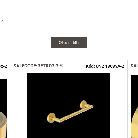
ně
Otevřít filtr
SALECODE:RETRO3:3:%
SA
0X-Z
Kód:
UNZ 13035A-Z