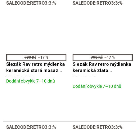
SALECODE:RETRO3:3:%
SALECODE:RETRO3:3:%
790 Kč
–17 %
790 Kč
–17 %
Slezák Rav retro mýdlenka
Slezák Rav retro mýdlenka
keramická stará mosaz
keramická zlato
MKA0301SM
MKA0301Z
Dodání obvykle 7–10 dnů
Průměrné
Dodání obvykle 7–10 dnů
hodnocení
produktu
je
5,0
z
5
hvězdiček.
SALECODE:RETRO3:3:%
SALECODE:RETRO3:3:%