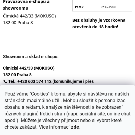
Provozovna e-shopu a
showroomu
Pátek
8:30–15:00
Čimická 442/33 (MOKUSO)
Bez obsluhy je vzorkovna
182 00 Praha 8
otevřená do 18 hodin!
Showroom a sklad e-shopu:
Čimická 442/33 (MOKUSO)
182 00 Praha 8
📞 Tel.: +420 603 574 112 (komunikujeme i přes
Whatsapp
Používáme "Cookies" k tomu, abyste si návštěvu na našich
)
stránkách maximálně užili. Mohou sloužit k personalizaci
✉️ E-mail: info@ceskakoupelna.cz
obsahu a reklam, k analýze návštěvnosti a ke zobrazení
různých pluginů třetích stran (např. sociální sítě, online chat
apod.). Můžete je všechny přijmout nebo si vybrat které
chcete zakázat. Více informací
zde
.