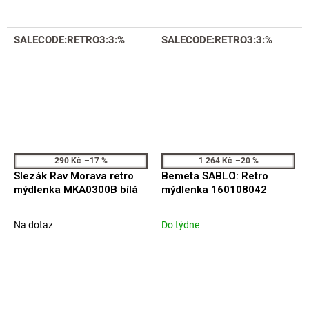
SALECODE:RETRO3:3:%
SALECODE:RETRO3:3:%
290 Kč
–17 %
1 264 Kč
–20 %
Slezák Rav Morava retro
Bemeta SABLO: Retro
mýdlenka MKA0300B bílá
mýdlenka 160108042
Na dotaz
Do týdne