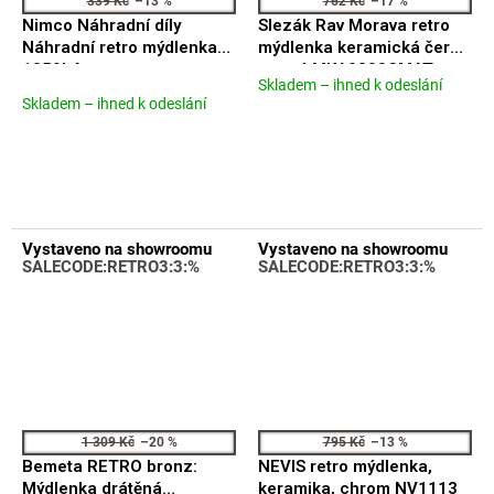
339 Kč
–13 %
762 Kč
–17 %
Nimco Náhradní díly
Slezák Rav Morava retro
Náhradní retro mýdlenka
mýdlenka keramická černá
1059LA
matná MKA0300CMAT
Skladem – ihned k odeslání
Průměrné
Skladem – ihned k odeslání
hodnocení
produktu
je
5,0
z
5
hvězdiček.
Vystaveno na showroomu
Vystaveno na showroomu
SALECODE:RETRO3:3:%
SALECODE:RETRO3:3:%
1 309 Kč
–20 %
795 Kč
–13 %
Bemeta RETRO bronz:
NEVIS retro mýdlenka,
Mýdlenka drátěná
keramika, chrom NV1113