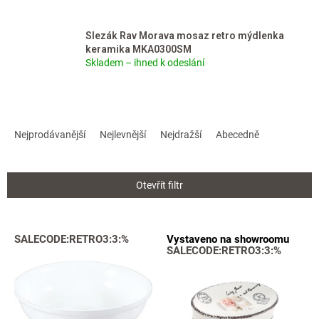
Slezák Rav Morava mosaz retro mýdlenka
keramika MKA0300SM
Skladem – ihned k odeslání
Ř
a
Nejprodávanější
Nejlevnější
Nejdražší
Abecedně
z
e
n
Otevřít filtr
í
p
r
V
SALECODE:RETRO3:3:%
Vystaveno na showroomu
o
ý
SALECODE:RETRO3:3:%
d
p
u
i
k
s
t
p