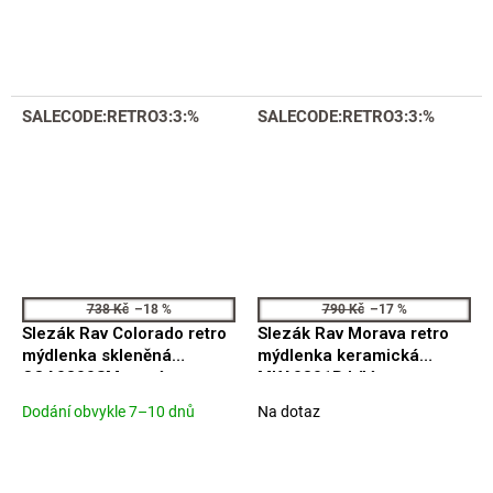
produktu
je
je
5,0
5,0
z
z
5
5
hvězdiček.
hvězdiček.
SALECODE:RETRO3:3:%
SALECODE:RETRO3:3:%
738 Kč
–18 %
790 Kč
–17 %
Slezák Rav Colorado retro
Slezák Rav Morava retro
mýdlenka skleněná
mýdlenka keramická
COA0300SM stará mosaz
MKA0301B bílá
Dodání obvykle 7–10 dnů
Na dotaz