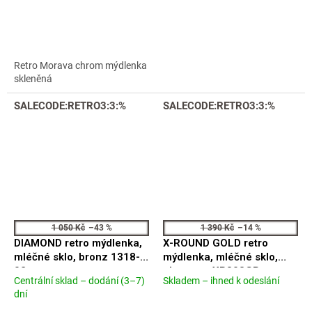
produktu
produktu
je
je
5,0
5,0
z
z
5
5
Retro Morava chrom mýdlenka
hvězdiček.
hvězdiček.
skleněná
SALECODE:RETRO3:3:%
SALECODE:RETRO3:3:%
1 050 Kč
–43 %
1 390 Kč
–14 %
DIAMOND retro mýdlenka,
X-ROUND GOLD retro
mléčné sklo, bronz 1318-
mýdlenka, mléčné sklo,
02
zlato mat XR803GB
Centrální sklad – dodání (3–7)
Skladem – ihned k odeslání
Průměrné
Průměrné
dní
hodnocení
hodnocení
produktu