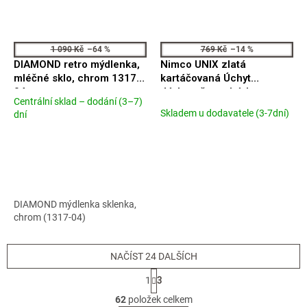
1 090 Kč
–64 %
769 Kč
–14 %
DIAMOND retro mýdlenka,
Nimco UNIX zlatá
mléčné sklo, chrom 1317-
kartáčovaná Úchyt
04
dávkovače, pohárku,
Centrální sklad – dodání (3–7)
mýdlenky UNZ 13050X-Z
Průměrné
Skladem u dodavatele (3-7dní)
dní
hodnocení
produktu
je
5,0
z
5
hvězdiček.
DIAMOND mýdlenka sklenka,
chrom (1317-04)
NAČÍST 24 DALŠÍCH
S
1
3
t
O
r
62
položek celkem
v