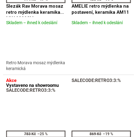
Slezák Rav Morava mosaz
AMELIE retro mýdlenka na
retro mýdlenka keramika
postavení, keramika AM11
MKA0300SM
Skladem – ihned k odeslání
Skladem – ihned k odeslání
Průměrné
Průměrné
hodnocení
hodnocení
produktu
produktu
je
je
4,7
5,0
z
z
5
5
Retro Morava mosaz mýdlenka
hvězdiček.
hvězdiček.
keramická
Akce
SALECODE:RETRO3:3:%
Vystaveno na showroomu
SALECODE:RETRO3:3:%
783 Kč
–25 %
869 Kč
–19 %