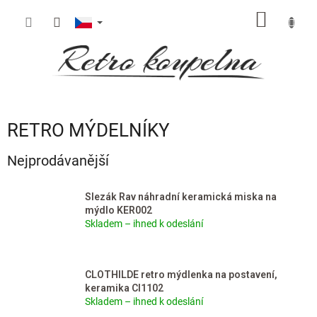
Přejít
NÁKUP
na
obsah
KOŠÍK
RETRO MÝDELNÍKY
Nejprodávanější
Slezák Rav náhradní keramická miska na
mýdlo KER002
Skladem – ihned k odeslání
CLOTHILDE retro mýdlenka na postavení,
keramika CI1102
Skladem – ihned k odeslání