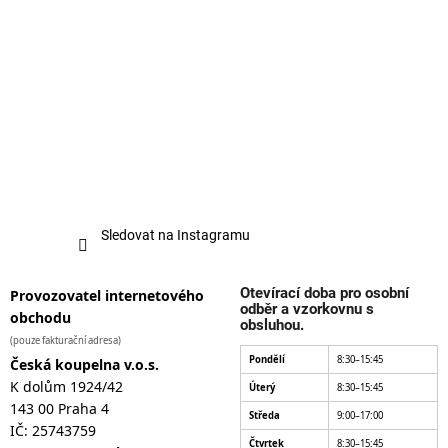
Sledovat na Instagramu
Otevírací doba pro osobní
Provozovatel internetového
odběr a vzorkovnu s
obchodu
obsluhou.
(pouze fakturační adresa)
Pondělí
8:30–15:45
Česká koupelna v.o.s.
K dolům 1924/42
Úterý
8:30–15:45
143 00 Praha 4
Středa
9:00–17:00
IČ: 25743759
Čtvrtek
8:30–15:45