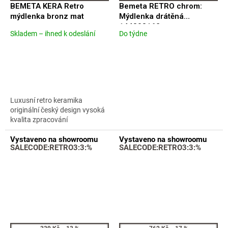
BEMETA KERA Retro
Bemeta RETRO chrom:
mýdlenka bronz mat
Mýdlenka drátěná
144308162
Skladem – ihned k odeslání
Do týdne
Průměrné
Průměrné
hodnocení
hodnocení
produktu
produktu
je
je
5,0
4,3
z
z
5
5
Luxusní retro keramika
hvězdiček.
hvězdiček.
originální český design vysoká
kvalita zpracování
Vystaveno na showroomu
Vystaveno na showroomu
SALECODE:RETRO3:3:%
SALECODE:RETRO3:3:%