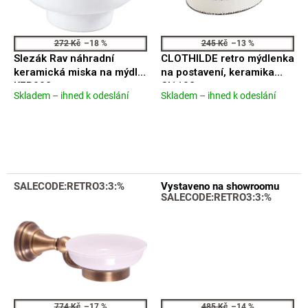
ů
r
o
d
272 Kč
–18 %
245 Kč
–13 %
u
Slezák Rav náhradní
CLOTHILDE retro mýdlenka
k
keramická miska na mýdlo
na postavení, keramika
t
KER002
CI1102
Skladem – ihned k odeslání
Skladem – ihned k odeslání
ů
Průměrné
Průměrné
hodnocení
hodnocení
produktu
produktu
je
je
5,0
4,3
z
z
5
5
SALECODE:RETRO3:3:%
Vystaveno na showroomu
hvězdiček.
hvězdiček.
SALECODE:RETRO3:3:%
774 Kč
–17 %
485 Kč
–14 %