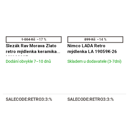
1 004 Kč
–17 %
899 Kč
–14 %
Slezák Rav Morava Zlato
Nimco LADA Retro
retro mýdlenka keramika
mýdlenka LA 19059K-26
MKA0300Z
Dodání obvykle 7–10 dnů
Skladem u dodavatele (3-7dní)
Průměrné
Průměrné
hodnocení
hodnocení
produktu
produktu
je
je
5,0
5,0
z
z
5
5
SALECODE:RETRO3:3:%
SALECODE:RETRO3:3:%
hvězdiček.
hvězdiček.