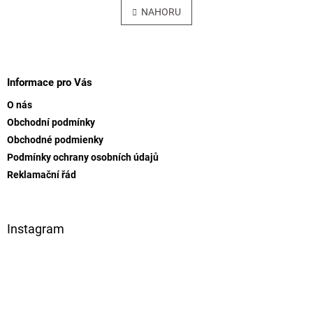
á
l
NAHORU
n
á
k
o
d
v
Z
a
á
c
á
n
í
p
Informace pro Vás
í
p
a
r
O nás
t
v
Obchodní podmínky
í
k
Obchodné podmienky
y
v
Podmínky ochrany osobních údajů
ý
Reklamační řád
p
i
s
u
Instagram