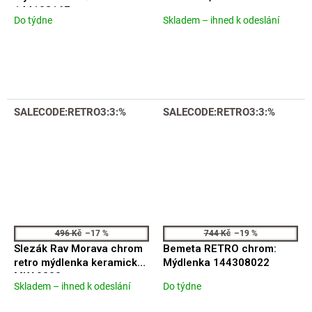
144108167
Do týdne
Skladem – ihned k odeslání
Průměrné
Průměrné
hodnocení
hodnocení
produktu
produktu
je
je
5,0
5,0
z
z
5
5
SALECODE:RETRO3:3:%
SALECODE:RETRO3:3:%
hvězdiček.
hvězdiček.
496 Kč
–17 %
744 Kč
–19 %
Slezák Rav Morava chrom
Bemeta RETRO chrom:
retro mýdlenka keramická
Mýdlenka 144308022
MKA0300
Skladem – ihned k odeslání
Do týdne
Průměrné
Průměrné
hodnocení
hodnocení