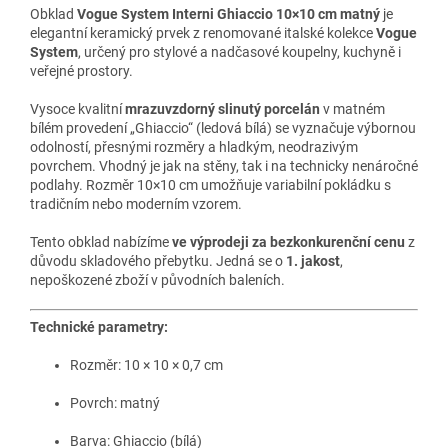
Obklad
Vogue System Interni Ghiaccio 10×10 cm matný
je
elegantní keramický prvek z renomované italské kolekce
Vogue
System
, určený pro stylové a nadčasové koupelny, kuchyně i
veřejné prostory.
Vysoce kvalitní
mrazuvzdorný slinutý porcelán
v matném
bílém provedení „Ghiaccio“ (ledová bílá) se vyznačuje výbornou
odolností, přesnými rozměry a hladkým, neodrazivým
povrchem. Vhodný je jak na stěny, tak i na technicky nenáročné
podlahy. Rozměr 10×10 cm umožňuje variabilní pokládku s
tradičním nebo moderním vzorem.
Tento obklad nabízíme
ve výprodeji za bezkonkurenční cenu
z
důvodu skladového přebytku. Jedná se o
1. jakost
,
nepoškozené zboží v původních baleních.
Technické parametry:
Rozměr: 10 × 10 × 0,7 cm
Povrch: matný
Barva: Ghiaccio (bílá)