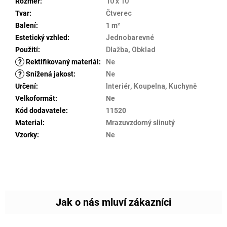
Rozměr
:
10 x 10
Tvar
:
Čtverec
Balení
:
1 m²
Estetický vzhled
:
Jednobarevné
Použití
:
Dlažba, Obklad
?
Rektifikovaný materiál
:
Ne
?
Snížená jakost
:
Ne
Určení
:
Interiér, Koupelna, Kuchyně
Velkoformát
:
Ne
Kód dodavatele
:
11520
Material
:
Mrazuvzdorný slinutý
Vzorky
:
Ne