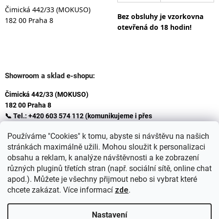
Čimická 442/33 (MOKUSO)
Bez obsluhy je vzorkovna
182 00 Praha 8
otevřená do 18 hodin!
Showroom a sklad e-shopu:
Čimická 442/33 (MOKUSO)
182 00 Praha 8
📞 Tel.: +420 603 574 112 (komunikujeme i přes
Whatsapp
Používáme "Cookies" k tomu, abyste si návštěvu na našich
)
stránkách maximálně užili. Mohou sloužit k personalizaci
✉️ E-mail: info@ceskakoupelna.cz
obsahu a reklam, k analýze návštěvnosti a ke zobrazení
různých pluginů třetích stran (např. sociální sítě, online chat
apod.). Můžete je všechny přijmout nebo si vybrat které
chcete zakázat. Více informací
zde
.
Nastavení
Vytvořil Shoptet
+
plnenieshopu.cz