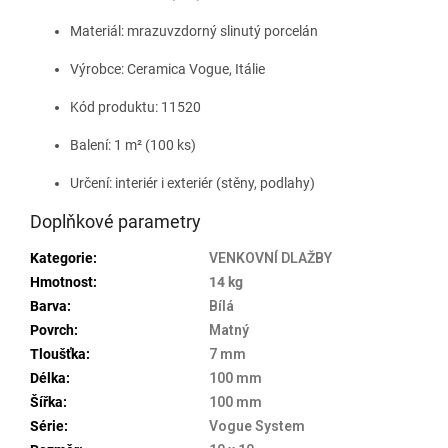
Materiál: mrazuvzdorný slinutý porcelán
Výrobce: Ceramica Vogue, Itálie
Kód produktu: 11520
Balení: 1 m² (100 ks)
Určení: interiér i exteriér (stěny, podlahy)
Doplňkové parametry
Kategorie
:
VENKOVNÍ DLAŽBY
Hmotnost
:
14 kg
Barva
:
Bílá
Povrch
:
Matný
Tloušťka
:
7 mm
Délka
:
100 mm
Šířka
:
100 mm
Série
:
Vogue System