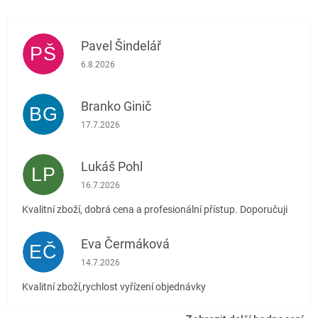
Pavel Šindelář
PŠ
Hodnocení obchodu je 5 z 5 hvězdiček.
6.8.2026
Branko Ginič
BG
Hodnocení obchodu je 5 z 5 hvězdiček.
17.7.2026
Lukáš Pohl
LP
Hodnocení obchodu je 5 z 5 hvězdiček.
16.7.2026
Kvalitní zboží, dobrá cena a profesionální přístup. Doporučuji
Eva Čermáková
EČ
Hodnocení obchodu je 5 z 5 hvězdiček.
14.7.2026
Kvalitní zboží,rychlost vyřízení objednávky