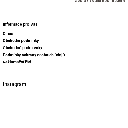
Zobrazit další hodnocení
Z
á
p
Informace pro Vás
a
O nás
t
Obchodní podmínky
í
Obchodné podmienky
Podmínky ochrany osobních údajů
Reklamační řád
Instagram