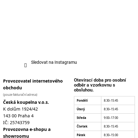
Sledovat na Instagramu
Otevírací doba pro osobní
Provozovatel internetového
odběr a vzorkovnu s
obchodu
obsluhou.
(pouze fakturační adresa)
Pondělí
8:30–15:45
Česká koupelna v.o.s.
K dolům 1924/42
Úterý
8:30–15:45
143 00 Praha 4
Středa
9:00–17:00
IČ: 25743759
Čtvrtek
8:30–15:45
Provozovna e-shopu a
showroomu
Pátek
8:30–15:00