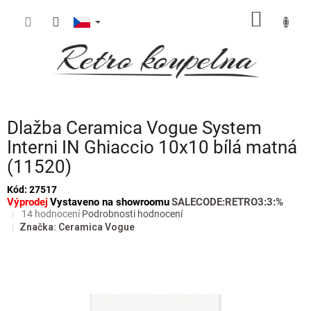
Přejít
NÁKUP
na
obsah
KOŠÍK
Dlažba Ceramica Vogue System
Interni IN Ghiaccio 10x10 bílá matná
(11520)
Kód:
27517
Výprodej
Vystaveno na showroomu
SALECODE:RETRO3:3:%
Průměrné
14 hodnocení
Podrobnosti hodnocení
hodnocení
Značka:
Ceramica Vogue
produktu
je
4,6
z
5
hvězdiček.