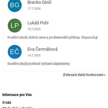
Branko Ginič
BG
Hodnocení obchodu je 5 z 5 hvězdiček.
17.7.2026
Lukáš Pohl
LP
Hodnocení obchodu je 5 z 5 hvězdiček.
16.7.2026
Kvalitní zboží, dobrá cena a profesionální přístup. Doporučuji
Eva Čermáková
EČ
Hodnocení obchodu je 5 z 5 hvězdiček.
14.7.2026
Kvalitní zboží,rychlost vyřízení objednávky
Zobrazit další hodnocení
Z
á
p
Informace pro Vás
a
O nás
t