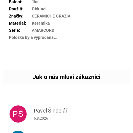
Balení
:
1ks
Použití
:
Obklad
Značky
:
CERAMICHE GRAZIA
Material
:
Keramika
Serie
:
AMARCORD
Položka byla vyprodána…
Pavel Šindelář
PŠ
Hodnocení obchodu je 5 z 5 hvězdiček.
6.8.2026