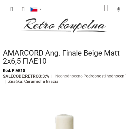
Přejít
NÁKUP
na
obsah
KOŠÍK
AMARCORD Ang. Finale Beige Matt
2x6,5 FIAE10
Kód:
FIAE10
Průměrné
SALECODE:RETRO3:3:%
Neohodnoceno
Podrobnosti hodnocení
hodnocení
Značka:
Ceramiche Grazia
produktu
je
0,0
z
5
hvězdiček.