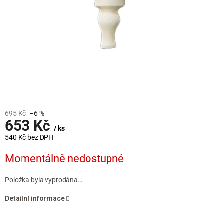
695 Kč
–6 %
653 Kč
/ ks
540 Kč bez DPH
Měrná
Momentálně nedostupné
cena:
Položka byla vyprodána…
Detailní informace