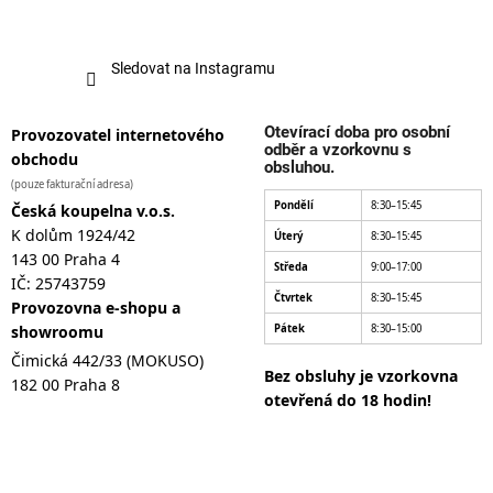
Sledovat na Instagramu
Otevírací doba pro osobní
Provozovatel internetového
odběr a vzorkovnu s
obchodu
obsluhou.
(pouze fakturační adresa)
Pondělí
8:30–15:45
Česká koupelna v.o.s.
K dolům 1924/42
Úterý
8:30–15:45
143 00 Praha 4
Středa
9:00–17:00
IČ: 25743759
Čtvrtek
8:30–15:45
Provozovna e-shopu a
showroomu
Pátek
8:30–15:00
Čimická 442/33 (MOKUSO)
Bez obsluhy je vzorkovna
182 00 Praha 8
otevřená do 18 hodin!