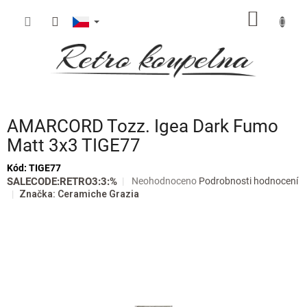
Přejít
NÁKUP
na
obsah
KOŠÍK
AMARCORD Tozz. Igea Dark Fumo
Matt 3x3 TIGE77
Kód:
TIGE77
Průměrné
SALECODE:RETRO3:3:%
Neohodnoceno
Podrobnosti hodnocení
hodnocení
Značka:
Ceramiche Grazia
produktu
je
0,0
z
5
hvězdiček.