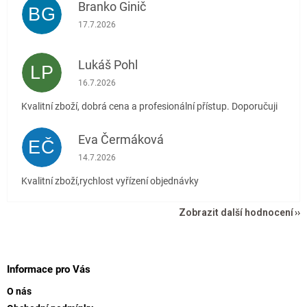
Branko Ginič
BG
Hodnocení obchodu je 5 z 5 hvězdiček.
17.7.2026
Lukáš Pohl
LP
Hodnocení obchodu je 5 z 5 hvězdiček.
16.7.2026
Kvalitní zboží, dobrá cena a profesionální přístup. Doporučuji
Eva Čermáková
EČ
Hodnocení obchodu je 5 z 5 hvězdiček.
14.7.2026
Kvalitní zboží,rychlost vyřízení objednávky
Zobrazit další hodnocení
Z
á
p
Informace pro Vás
a
O nás
t