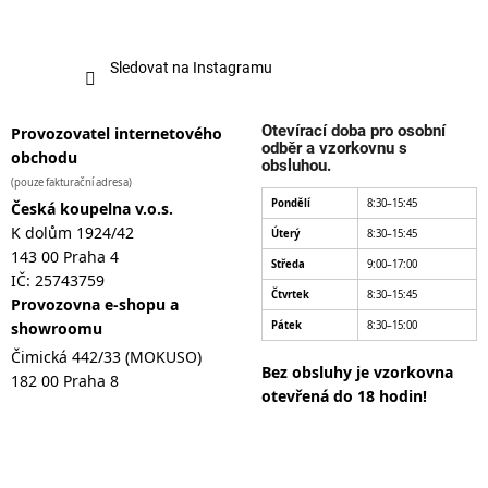
Sledovat na Instagramu
Otevírací doba pro osobní
Provozovatel internetového
odběr a vzorkovnu s
obchodu
obsluhou.
(pouze fakturační adresa)
Pondělí
8:30–15:45
Česká koupelna v.o.s.
K dolům 1924/42
Úterý
8:30–15:45
143 00 Praha 4
Středa
9:00–17:00
IČ: 25743759
Čtvrtek
8:30–15:45
Provozovna e-shopu a
showroomu
Pátek
8:30–15:00
Čimická 442/33 (MOKUSO)
Bez obsluhy je vzorkovna
182 00 Praha 8
otevřená do 18 hodin!