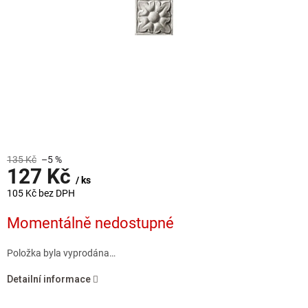
135 Kč
–5 %
127 Kč
/ ks
105 Kč bez DPH
Měrná
Momentálně nedostupné
cena:
Položka byla vyprodána…
Detailní informace