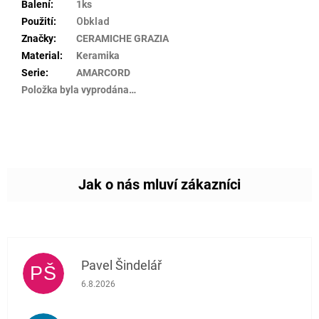
Balení
:
1ks
Použití
:
Obklad
Značky
:
CERAMICHE GRAZIA
Material
:
Keramika
Serie
:
AMARCORD
Položka byla vyprodána…
Pavel Šindelář
PŠ
Hodnocení obchodu je 5 z 5 hvězdiček.
6.8.2026