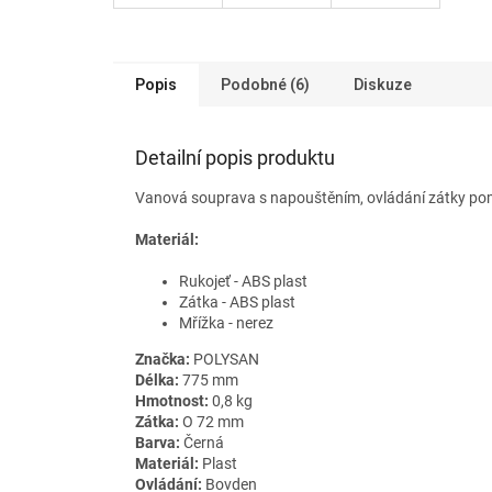
Popis
Podobné (6)
Diskuze
Detailní popis produktu
Vanová souprava s napouštěním, ovládání zátky pomo
Materiál:
Rukojeť - ABS plast
Zátka - ABS plast
Mřížka - nerez
Značka:
POLYSAN
Délka:
775 mm
Hmotnost:
0,8 kg
Zátka:
O 72 mm
Barva:
Černá
Materiál:
Plast
Ovládání:
Bovden