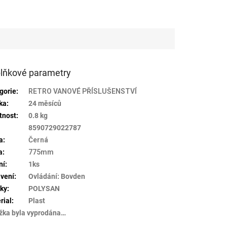
lňkové parametry
gorie
:
RETRO VANOVÉ PŘÍSLUŠENSTVÍ
ka
:
24 měsíců
tnost
:
0.8 kg
:
8590729022787
a
:
Černá
a
:
775mm
ní
:
1ks
vení
:
Ovládání: Bovden
ky
:
POLYSAN
rial
:
Plast
žka byla vyprodána…