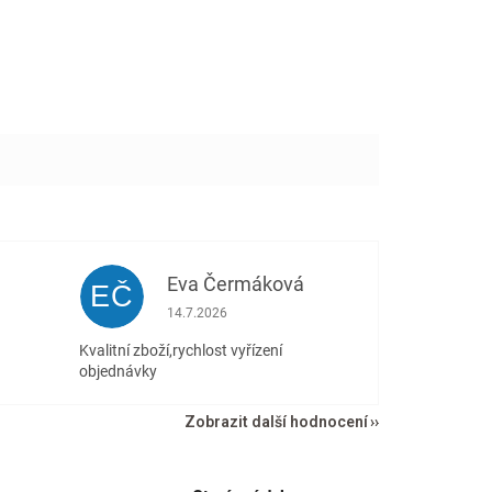
Eva Čermáková
EČ
 5 z 5 hvězdiček.
Hodnocení obchodu je 5 z 5 hvězdiček.
14.7.2026
Kvalitní zboží,rychlost vyřízení
objednávky
Zobrazit další hodnocení