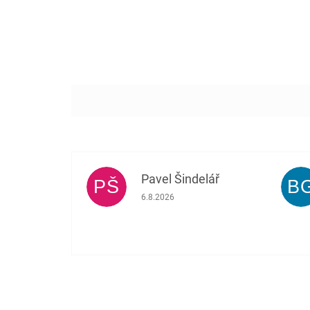
Pavel Šindelář
PŠ
B
Hodnocení obchodu je 5 z 5 hvězdiček.
6.8.2026
Z
á