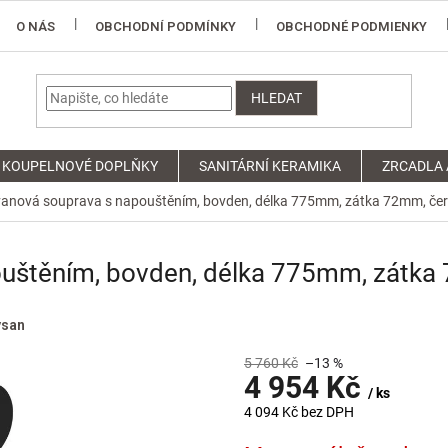
O NÁS
OBCHODNÍ PODMÍNKY
OBCHODNÉ PODMIENKY
HLEDAT
KOUPELNOVÉ DOPLŇKY
SANITÁRNÍ KERAMIKA
ZRCADLA 
vanová souprava s napouštěním, bovden, délka 775mm, zátka 72mm, č
ouštěním, bovden, délka 775mm, zátk
ysan
5 760 Kč
–13 %
4 954 Kč
/ ks
4 094 Kč bez DPH
Měrná