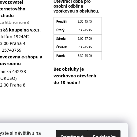
Otevírací doba pro
ovozovatel
osobní odběr a
ternetového
vzorkovnu s obsluhou.
bchodu
Pondělí
8:30–15:45
uze fakturační adresa)
ská koupelna v.o.s.
Úterý
8:30–15:45
dolům 1924/42
Středa
9:00–17:00
3 00 Praha 4
Čtvrtek
8:30–15:45
: 25743759
ovozovna e-shopu a
Pátek
8:30–15:00
howroomu
Bez obsluhy je
mická 442/33
vzorkovna otevřená
MOKUSO)
do 18 hodin!
2 00 Praha 8
yste si návštěvu na