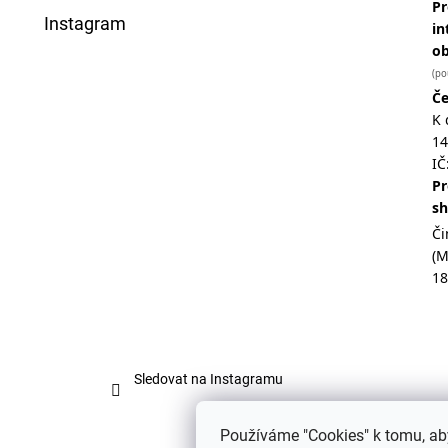
Pr
Instagram
in
o
(po
Če
K 
14
IČ
Pr
s
Či
(
18
Sledovat na Instagramu
Používáme "Cookies" k tomu, ab