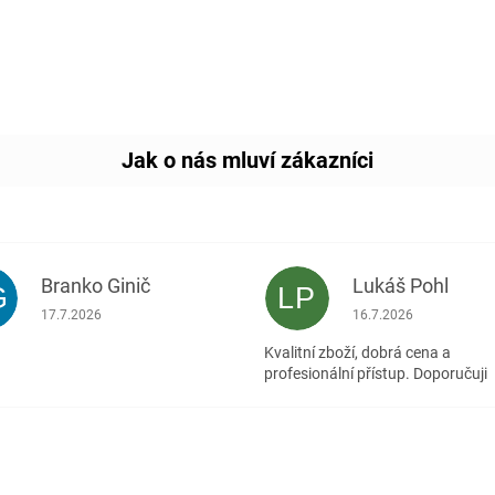
Branko Ginič
Lukáš Pohl
G
LP
Hodnocení obchodu je 5 z 5 hvězdiček.
Hodnocení obchodu je
17.7.2026
16.7.2026
Kvalitní zboží, dobrá cena a
profesionální přístup. Doporučuji