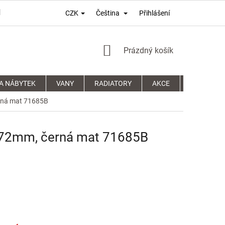
Přihlášení
CZK
Čeština
PODMÍNKY OCHRANY OSOBNÍCH ÚDAJŮ
REKLAMAČNÍ ŘÁD
NÁKUPNÍ
Prázdný košík
KOŠÍK
A NÁBYTEK
VANY
RADIATORY
AKCE
SPRCHOVÉ
erná mat 71685B
a 72mm, černá mat 71685B