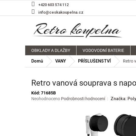
Přejít
+420 603 574 112
na
info@ceskakoupelna.cz
obsah
OBKLADY A DLAŽBY
VODOVODNÍ BATERIE
Domů
VANY
PŘÍSLUŠENSTVÍ
Retro 
Retro vanová souprava s nap
Kód:
71685B
Průměrné
Neohodnoceno
Podrobnosti hodnocení
Značka:
Pol
hodnocení
produktu
je
0,0
z
5