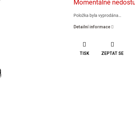
Momentálně nedost
cena:
Položka byla vyprodána…
Detailní informace
TISK
ZEPTAT SE