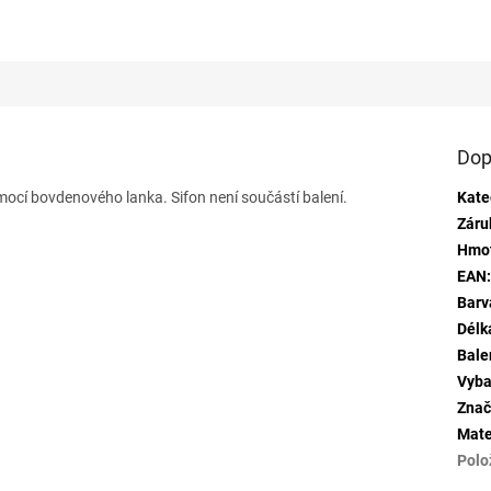
Dop
cí bovdenového lanka. Sifon není součástí balení.
Kate
Záru
Hmo
EAN
Barv
Délk
Bale
Vyba
Znač
Mate
Polo