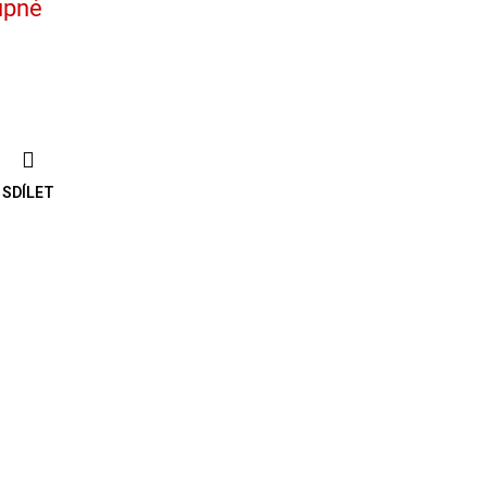
upné
SDÍLET