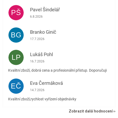
Pavel Šindelář
PŠ
Hodnocení obchodu je 5 z 5 hvězdiček.
6.8.2026
Branko Ginič
BG
Hodnocení obchodu je 5 z 5 hvězdiček.
17.7.2026
Lukáš Pohl
LP
Hodnocení obchodu je 5 z 5 hvězdiček.
16.7.2026
Kvalitní zboží, dobrá cena a profesionální přístup. Doporučuji
Eva Čermáková
EČ
Hodnocení obchodu je 5 z 5 hvězdiček.
14.7.2026
Kvalitní zboží,rychlost vyřízení objednávky
Zobrazit další hodnocení