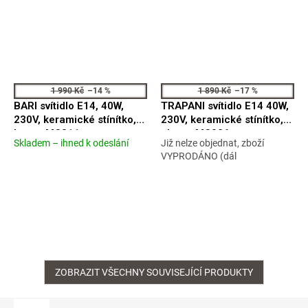
1 990 Kč
–14 %
1 890 Kč
–17 %
BARI svítidlo E14, 40W,
TRAPANI svítidlo E14 40W,
230V, keramické stínítko,
230V, keramické stínítko,
bronz MC811
chrom MC026
Skladem – ihned k odeslání
Již nelze objednat, zboží
Průměrné
Průměrné
VYPRODÁNO (dál
hodnocení
hodnocení
produktu
produktu
je
je
4,2
3,9
z
z
5
5
hvězdiček.
hvězdiček.
ZOBRAZIT VŠECHNY SOUVISEJÍCÍ PRODUKTY