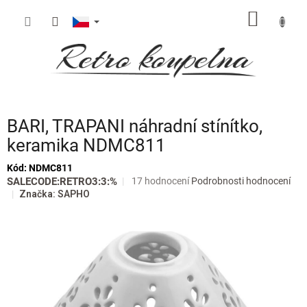
Přejít
NÁKUP
na
obsah
KOŠÍK
BARI, TRAPANI náhradní stínítko,
keramika NDMC811
Kód:
NDMC811
Průměrné
SALECODE:RETRO3:3:%
17 hodnocení
Podrobnosti hodnocení
hodnocení
Značka:
SAPHO
produktu
je
3,8
z
5
hvězdiček.