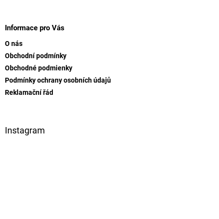
Z
á
p
Informace pro Vás
a
O nás
t
Obchodní podmínky
í
Obchodné podmienky
Podmínky ochrany osobních údajů
Reklamační řád
Instagram