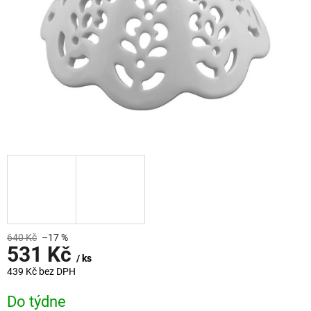
640 Kč
–17 %
531 Kč
/ ks
439 Kč bez DPH
Měrná
Do týdne
cena: