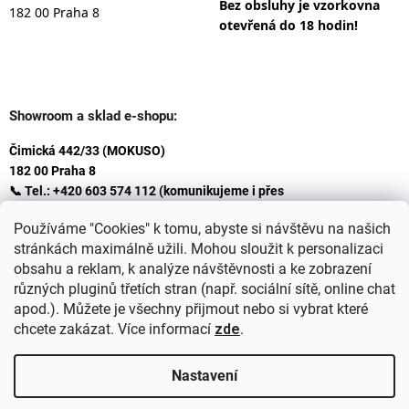
Bez obsluhy je vzorkovna
182 00 Praha 8
otevřená do 18 hodin!
Showroom a sklad e-shopu:
Čimická 442/33 (MOKUSO)
182 00 Praha 8
📞 Tel.: +420 603 574 112 (komunikujeme i přes
Whatsapp
Používáme "Cookies" k tomu, abyste si návštěvu na našich
)
stránkách maximálně užili. Mohou sloužit k personalizaci
✉️ E-mail: info@ceskakoupelna.cz
obsahu a reklam, k analýze návštěvnosti a ke zobrazení
různých pluginů třetích stran (např. sociální sítě, online chat
apod.). Můžete je všechny přijmout nebo si vybrat které
chcete zakázat. Více informací
zde
.
Nastavení
Vytvořil Shoptet
+
plnenieshopu.cz