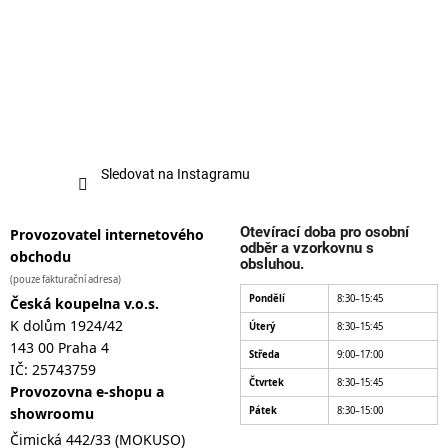
Sledovat na Instagramu
Otevírací doba pro osobní
Provozovatel internetového
odběr a vzorkovnu s
obchodu
obsluhou.
(pouze fakturační adresa)
Pondělí
8:30–15:45
Česká koupelna v.o.s.
K dolům 1924/42
Úterý
8:30–15:45
143 00 Praha 4
Středa
9:00–17:00
IČ: 25743759
Čtvrtek
8:30–15:45
Provozovna e-shopu a
showroomu
Pátek
8:30–15:00
Čimická 442/33 (MOKUSO)