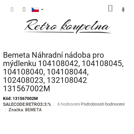
Přejít
NÁKUP
na
obsah
KOŠÍK
Bemeta Náhradní nádoba pro
mýdlenku 104108042, 104108045,
104108040, 104108044,
102408023, 132108042
131567002M
Kód:
131567002M
Průměrné
SALECODE:RETRO3:3:%
6 hodnocení
Podrobnosti hodnocení
hodnocení
Značka:
BEMETA
produktu
je
5,0
z