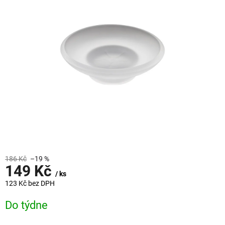
5
hvězdiček.
186 Kč
–19 %
149 Kč
/ ks
123 Kč bez DPH
Měrná
Do týdne
cena: