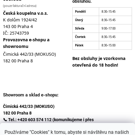
obsluhou.
(pouze fakturační adresa)
Pondělí
8:30–15:45
Česká koupelna v.o.s.
K dolům 1924/42
Úterý
8:30–15:45
143 00 Praha 4
Středa
9:00–17:00
IČ: 25743759
Čtvrtek
8:30–15:45
Provozovna e-shopu a
showroomu
Pátek
8:30–15:00
Čimická 442/33 (MOKUSO)
Bez obsluhy je vzorkovna
182 00 Praha 8
otevřená do 18 hodin!
Showroom a sklad e-shopu:
Čimická 442/33 (MOKUSO)
182 00 Praha 8
📞 Tel.: +420 603 574 112 (komunikujeme i přes
Whatsapp
Používáme "Cookies" k tomu, abyste si návštěvu na našich
)