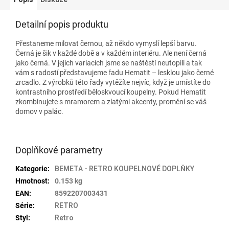
Detailní popis produktu
Přestaneme milovat černou, až někdo vymyslí lepší barvu.
Černá je šik v každé době a v každém interiéru. Ale není černá
jako černá. V jejich variacích jsme se naštěstí neutopili a tak
vám s radostí představujeme řadu Hematit – lesklou jako černé
zrcadlo. Z výrobků této řady vytěžíte nejvíc, když je umístíte do
kontrastního prostředí běloskvoucí koupelny. Pokud Hematit
zkombinujete s mramorem a zlatými akcenty, promění se váš
domov v palác.
Doplňkové parametry
Kategorie
:
BEMETA - RETRO KOUPELNOVÉ DOPLŇKY
Hmotnost
:
0.153 kg
EAN
:
8592207003431
Série
:
RETRO
Styl
:
Retro