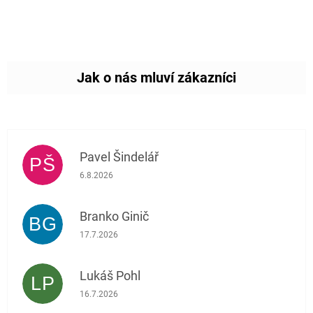
Pavel Šindelář
PŠ
Hodnocení obchodu je 5 z 5 hvězdiček.
6.8.2026
Branko Ginič
BG
Hodnocení obchodu je 5 z 5 hvězdiček.
17.7.2026
Lukáš Pohl
LP
Hodnocení obchodu je 5 z 5 hvězdiček.
16.7.2026