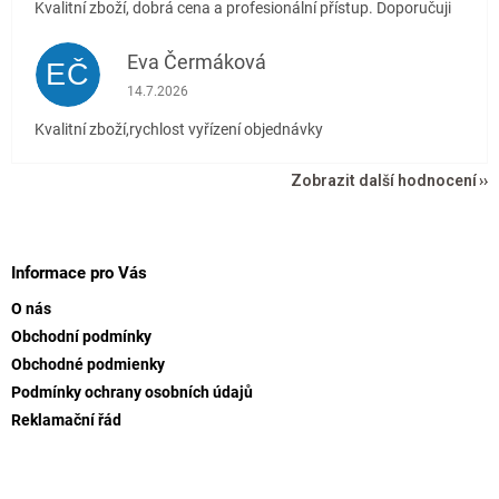
Kvalitní zboží, dobrá cena a profesionální přístup. Doporučuji
Eva Čermáková
EČ
Hodnocení obchodu je 5 z 5 hvězdiček.
14.7.2026
Kvalitní zboží,rychlost vyřízení objednávky
Zobrazit další hodnocení
Z
á
p
Informace pro Vás
a
O nás
t
Obchodní podmínky
í
Obchodné podmienky
Podmínky ochrany osobních údajů
Reklamační řád