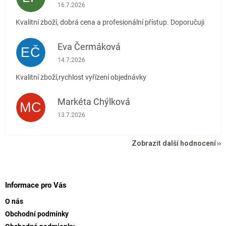
Hodnocení obchodu je 5 z 5 hvězdiček.
16.7.2026
Kvalitní zboží, dobrá cena a profesionální přístup. Doporučuji
Eva Čermáková
EČ
Hodnocení obchodu je 5 z 5 hvězdiček.
14.7.2026
Kvalitní zboží,rychlost vyřízení objednávky
Markéta Chýlková
MC
Hodnocení obchodu je 5 z 5 hvězdiček.
13.7.2026
Zobrazit další hodnocení
Z
á
p
Informace pro Vás
a
O nás
t
Obchodní podmínky
í