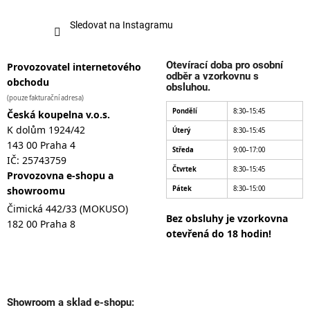
Sledovat na Instagramu
Otevírací doba pro osobní
Provozovatel internetového
odběr a vzorkovnu s
obchodu
obsluhou.
(pouze fakturační adresa)
Pondělí
8:30–15:45
Česká koupelna v.o.s.
K dolům 1924/42
Úterý
8:30–15:45
143 00 Praha 4
Středa
9:00–17:00
IČ: 25743759
Čtvrtek
8:30–15:45
Provozovna e-shopu a
showroomu
Pátek
8:30–15:00
Čimická 442/33 (MOKUSO)
Bez obsluhy je vzorkovna
182 00 Praha 8
otevřená do 18 hodin!
Showroom a sklad e-shopu: