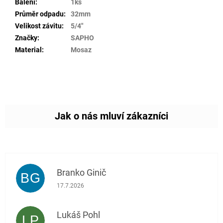
Balení
:
1ks
Průměr odpadu
:
32mm
Velikost závitu
:
5/4"
Značky
:
SAPHO
Material
:
Mosaz
Branko Ginič
BG
Hodnocení obchodu je 5 z 5 hvězdiček.
17.7.2026
Lukáš Pohl
LP