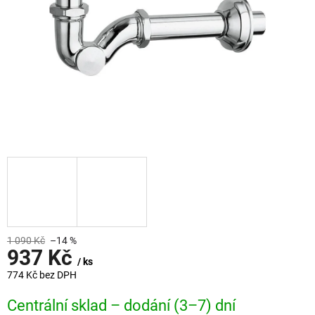
1 090 Kč
–14 %
937 Kč
/ ks
774 Kč bez DPH
Měrná
Centrální sklad – dodání (3–7) dní
cena: