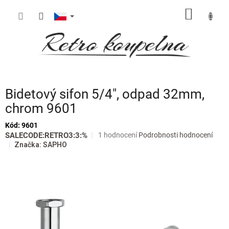
Přejít
NÁKUP
na
obsah
KOŠÍK
Bidetový sifon 5/4", odpad 32mm,
chrom 9601
Kód:
9601
Průměrné
SALECODE:RETRO3:3:%
1 hodnocení
Podrobnosti hodnocení
hodnocení
Značka:
SAPHO
produktu
je
5,0
z
5
hvězdiček.