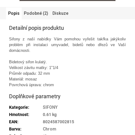
Popis
Podobné (2)
Diskuze
Detailní popis produktu
Sifony z naší nabídky Vám pomohou vyřešit takřka jakýkoliv
problém při instalaci umyvadel, bidetů nebo dřezů ve Vaší
domácnosti.
Bidetový sifon kulatý.
Velikost závitu matky: 1"1/4
Průměr odpadu: 32 mm
Materiál: mosaz
Povrchová úprava: chrom
Doplňkové parametry
Kategorie
:
SIFONY
Hmotnost
:
0.61 kg
EAN
:
8024587002815
Barva
:
Chrom