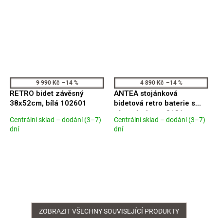
9 990 Kč
–14 %
4 890 Kč
–14 %
RETRO bidet závěsný
ANTEA stojánková
38x52cm, bílá 102601
bidetová retro baterie s
výpustí, chrom 3181
Centrální sklad – dodání (3–7)
Centrální sklad – dodání (3–7)
Průměrné
Průměrné
dní
dní
hodnocení
hodnocení
produktu
produktu
je
je
5,0
5,0
z
z
5
5
hvězdiček.
hvězdiček.
ZOBRAZIT VŠECHNY SOUVISEJÍCÍ PRODUKTY