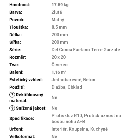
Hmotnost
:
17.59 kg
Barva
:
Žlutá
Povrch
:
Matný
Tloušťka
:
8.5 mm
Délka
:
200 mm
Šířka
:
200 mm
Série
:
Del Conca Faetano Terre Garzate
Rozměr
:
20 x 20
Tvar
:
Čtverec
Balení
:
1,16 m²
Estetický vzhled
:
Jednobarevné
,
Beton
Použití
:
Dlažba, Obklad
?
Rektifikovaný
Ne
materiál
:
?
Snížená jakost
:
Ne
Protiskluz R10, Protiskluznost na
Specifikace
:
bosou nohu A+B
Určení
:
Interiér, Koupelna, Kuchyně
Velkoformát
:
Ne