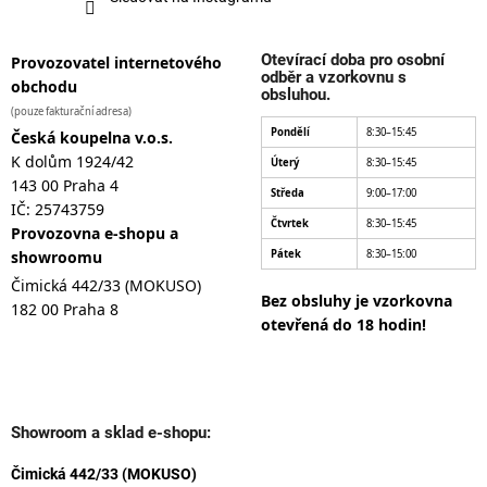
Otevírací doba pro osobní
Provozovatel internetového
odběr a vzorkovnu s
obchodu
obsluhou.
(pouze fakturační adresa)
Pondělí
8:30–15:45
Česká koupelna v.o.s.
K dolům 1924/42
Úterý
8:30–15:45
143 00 Praha 4
Středa
9:00–17:00
IČ: 25743759
Čtvrtek
8:30–15:45
Provozovna e-shopu a
showroomu
Pátek
8:30–15:00
Čimická 442/33 (MOKUSO)
Bez obsluhy je vzorkovna
182 00 Praha 8
otevřená do 18 hodin!
Showroom a sklad e-shopu:
Čimická 442/33 (MOKUSO)