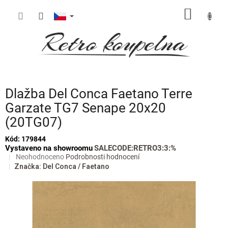
Přejít
NÁKUP
na
obsah
KOŠÍK
Dlažba Del Conca Faetano Terre
Garzate TG7 Senape 20x20
(20TG07)
Kód:
179844
Vystaveno na showroomu
SALECODE:RETRO3:3:%
Průměrné
Neohodnoceno
Podrobnosti hodnocení
hodnocení
Značka:
Del Conca / Faetano
produktu
je
0,0
z
5
hvězdiček.