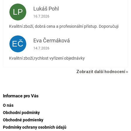
Lukáš Pohl
LP
Hodnocení obchodu je 5 z 5 hvězdiček.
16.7.2026
Kvalitní zboží, dobrá cena a profesionální přístup. Doporučuji
Eva Čermáková
EČ
Hodnocení obchodu je 5 z 5 hvězdiček.
14.7.2026
Kvalitní zboží,rychlost vyřízení objednávky
Zobrazit další hodnocení
Z
á
p
Informace pro Vás
a
O nás
t
Obchodní podmínky
í
Obchodné podmienky
Podmínky ochrany osobních údajů