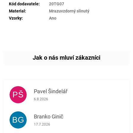
Kód dodavatele
:
20TG07
Material
:
Mrazuvzdorný slinutý
Vzorky
:
Ano
Pavel Šindelář
PŠ
Hodnocení obchodu je 5 z 5 hvězdiček.
6.8.2026
Branko Ginič
BG
Hodnocení obchodu je 5 z 5 hvězdiček.
17.7.2026